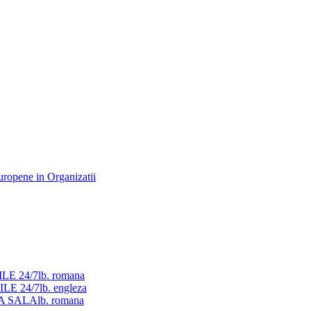
ILE 24/7
lb. romana
ILE 24/7
lb. engleza
LA SALA
lb. romana