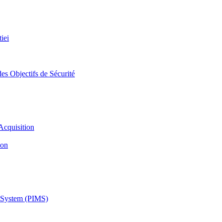
iei
es Objectifs de Sécurité
Acquisition
ion
 System (PIMS)