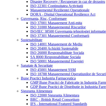
Disaster Recovery / Recuperare in caz de dezastru
ISO 22301 Continuitatea Activitatii
Managementul Rezilientei Operationale
DORA - Digital Operational Resilience Act
Guvernanta, Risc, Conformare
ISO 37001 Management Anti-mita
ISO 31000 Managementul Riscurilor
ISO/IEC 38500 Guvernanta tehnologiei informatiei
ISO 37301 Managementul Conformarii
Sustenabilitate
ISO 14001 Management de Mediu
ISO 20400 Achizitii Sustenabile
ISO 26000 Responsabilitate Sociala
SA 8000 Responsabilitate Sociala
ISO 50001 Managementul Energiei
Sanatate & Securitate
ISO 45001 Management SSM
ISO 18788 Managementul Operatiunilor de Securi
Bune Practici Industria Farmaceutica
GMP Bune Practici de Fabricatie in Industria Farm
GDP Bune Practici de Distributie in Industria Far
Siguranta Alimentara
ISO 22000 Siguranta Alimentara
BRC - British Retail Consortium
IFS - International Featured Standards