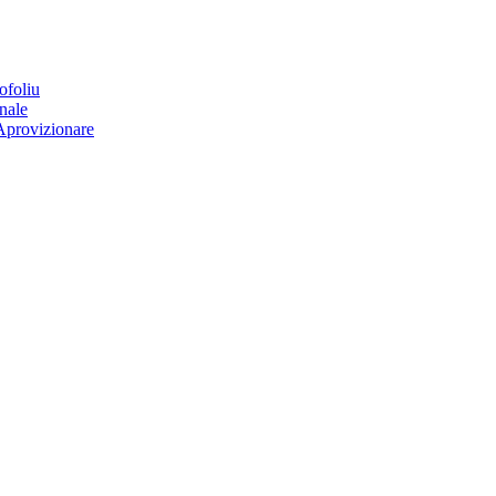
ofoliu
nale
Aprovizionare