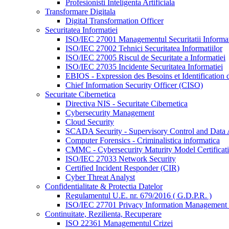
Profesionisti Inteligenta Artificiala
Transformare Digitala
Digital Transformation Officer
Securitatea Informatiei
ISO/IEC 27001 Managementul Securitatii Informat
ISO/IEC 27002 Tehnici Securitatea Informatiilor
ISO/IEC 27005 Riscul de Securitate a Informatiei
ISO/IEC 27035 Incidente Securitatea Informatiei
EBIOS - Expression des Besoins et Identification d
Chief Information Security Officer (CISO)
Securitate Cibernetica
Directiva NIS - Securitate Cibernetica
Cybersecurity Management
Cloud Security
SCADA Security - Supervisory Control and Data 
Computer Forensics - Criminalistica informatica
CMMC - Cybersecurity Maturity Model Certificat
ISO/IEC 27033 Network Security
Certified Incident Responder (CIR)
Cyber Threat Analyst
Confidentialitate & Protectia Datelor
Regulamentul U.E. nr. 679/2016 ( G.D.P.R. )
ISO/IEC 27701 Privacy Information Management
Continuitate, Rezilienta, Recuperare
ISO 22361 Managementul Crizei