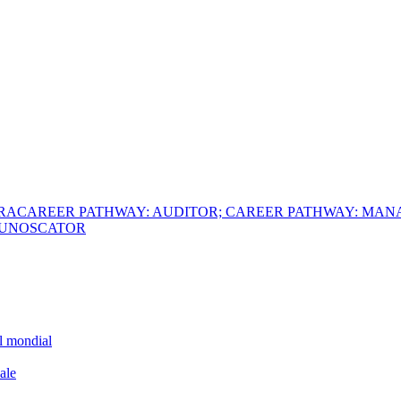
ERA
CAREER PATHWAY: AUDITOR; CAREER PATHWAY: MAN
 CUNOSCATOR
el mondial
ale