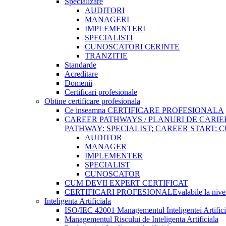
Specializare
AUDITORI
MANAGERI
IMPLEMENTERI
SPECIALISTI
CUNOSCATORI CERINTE
TRANZITIE
Standarde
Acreditare
Domenii
Certificari profesionale
Obtine certificare profesionala
Ce inseamna CERTIFICARE PROFESIONALA
CAREER PATHWAYS / PLANURI DE CARI
PATHWAY: SPECIALIST; CAREER START:
AUDITOR
MANAGER
IMPLEMENTER
SPECIALIST
CUNOSCATOR
CUM DEVII EXPERT CERTIFICAT
CERTIFICARI PROFESIONALE
valabile la niv
Inteligenta Artificiala
ISO/IEC 42001 Managementul Inteligentei Artifici
Managementul Riscului de Inteligenta Artificiala