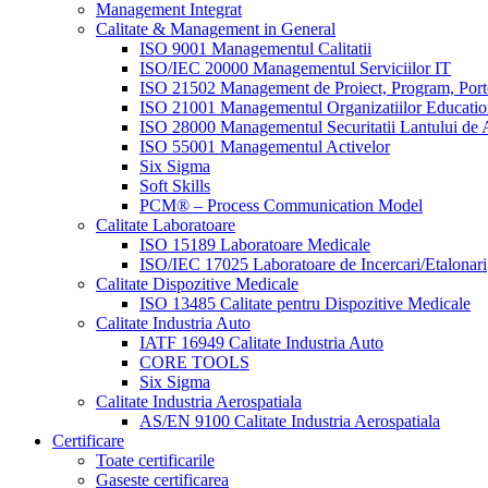
Management Integrat
Calitate & Management in General
ISO 9001 Managementul Calitatii
ISO/IEC 20000 Managementul Serviciilor IT
ISO 21502 Management de Proiect, Program, Port
ISO 21001 Managementul Organizatiilor Educatio
ISO 28000 Managementul Securitatii Lantului de 
ISO 55001 Managementul Activelor
Six Sigma
Soft Skills
PCM® – Process Communication Model
Calitate Laboratoare
ISO 15189 Laboratoare Medicale
ISO/IEC 17025 Laboratoare de Incercari/Etalonari
Calitate Dispozitive Medicale
ISO 13485 Calitate pentru Dispozitive Medicale
Calitate Industria Auto
IATF 16949 Calitate Industria Auto
CORE TOOLS
Six Sigma
Calitate Industria Aerospatiala
AS/EN 9100 Calitate Industria Aerospatiala
Certificare
Toate certificarile
Gaseste certificarea