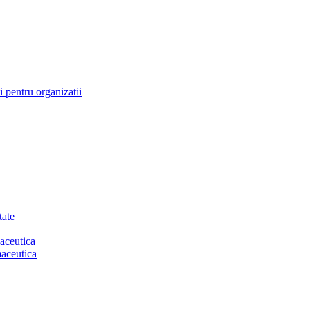
 pentru organizatii
tate
aceutica
maceutica