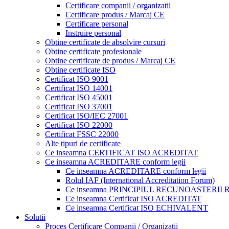
Certificare companii / organizatii
Certificare produs / Marcaj CE
Certificare personal
Instruire personal
Obtine certificate de absolvire cursuri
Obtine certificate profesionale
Obtine certificate de produs / Marcaj CE
Obtine certificate ISO
Certificat ISO 9001
Certificat ISO 14001
Certificat ISO 45001
Certificat ISO 37001
Certificat ISO/IEC 27001
Certificat ISO 22000
Certificat FSSC 22000
Alte tipuri de certificate
Ce inseamna CERTIFICAT ISO ACREDITAT
Ce inseamna ACREDITARE conform legii
Ce inseamna ACREDITARE conform legii
Rolul IAF (International Accreditation Forum)
Ce inseamna PRINCIPIUL RECUNOASTERII
Ce inseamna Certificat ISO ACREDITAT
Ce inseamna Certificat ISO ECHIVALENT
Solutii
Proces Certificare Companii / Organizatii