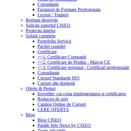
Consultanti
Furnizori de Formare Profesionala
Lectori / Traineri
Regiuni deservite
Solicita suportul CISEO
Protectia datelor
Solutii complete
Portofoliu Servicii
Pachet complet
Certificare
=>1. Certificare Companii
=>2. Certificare de Produs - Marcaj CE
=>3. Certificare personal - Certificari profesionale
Consultanta
Cursuri Standarde ISO
Cursuri alte domenii
Oferte & Preturi
Investitie: cat costa implementarea si certificarea
Reduceri de pret
Catalog Online de Cursuri
CERE OFERTA
Blog
Blog CISEO
Pastile Info News by CISEO
Toate articolele