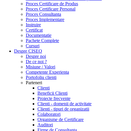
Proces Certificare de Produs
Proces Certificare Personal
Proces Consultanta
Proces Implementare
Instruire
Certificat
Documentatie
Pachete Complete
Cursuri
Despre CISEO
Despre noi
De ce noi ?
Misiune / Valori
Competente Experienta
Portofoliu clienti
Parteneri
Clienti
Beneficii Clienti
Proiecte frecvente
Clienti - domenii de activitate
Clienti - tipuri de organizatii
Colaboratori
Organisme de Certificare
Auditori
Firme de Consultanta