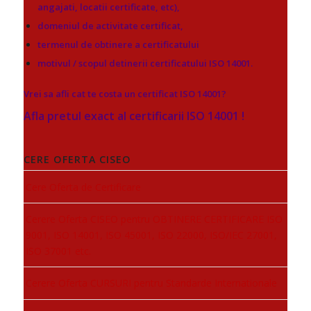
angajati, locatii certificate, etc),
domeniul de activitate certificat,
termenul de obtinere a certificatului
motivul / scopul detinerii certificatului ISO 14001.
Vrei sa afli cat te costa un certificat ISO 14001?
Afla pretul exact al certificarii ISO 14001 !
CERE OFERTA CISEO
Cere Oferta de Certificare
Cerere Oferta CISEO pentru OBTINERE CERTIFICARE ISO
9001, ISO 14001, ISO 45001, ISO 22000, ISO/IEC 27001,
ISO 37001 etc.
Cerere Oferta CURSURI pentru Standarde Internationale