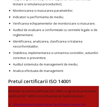
testare si simularea procedurilor);
Monitorizarea si masurarea parametrilor;
Indicatori si performanta de mediu;
Verificarea echipamentelor de monitorizare si masurare;
Auditul de evaluare a conformitatii cu cerintele legale si de
reglementare;
Identificarea, analizarea, clasificarea si tratarea
neconformitatilor;
Stabilirea, implementarea si urmarirea corectiilor, actiunilor
corective si preventive;
Auditul sistemului de management de mediu;
Analiza efectuata de management.
Pretul certificarii ISO 14001
Referitor la costul certificarii ISO 14001, in general, pretul unui
certificat ISO 14001 este influentat de factori precum:
dimensiunea organizatiei certificate (numar de