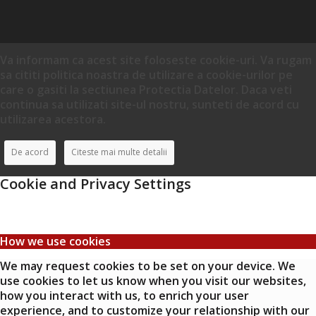
Va informam ca acest site foloseste cookie-uri. Va rugam
sa cititi politica noastra de utilizare a cookie-urilor pe
care o gasiti la sectiunea Protectia Datelor. Daca veti
continua sa utilizati site-ul nostru, sunteti de acord cu
utilizarea acestora.
De acord
Citeste mai multe detalii
Cookie and Privacy Settings
How we use cookies
We may request cookies to be set on your device. We
use cookies to let us know when you visit our websites,
how you interact with us, to enrich your user
experience, and to customize your relationship with our