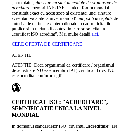
„acreditate”,
dar care nu sunt acreditate de organisme de
acreditare
membri IAF (IAF = unicul forum mondial
constituit exact cu acest scop al existentei unei singure
acreditari valabile la nivel mondial),
nu pot fi acceptate
de
autoritatile nationale / internationale in cadrul licitatiilor
publice si in niciun alt context in care se solicita un
„certificat ISO acreditat”. Mai multe detalii
aici.
CERE OFERTA DE CERTIFICARE
ATENTIE!
ATENTIE! Daca organismul de certificare / organismul
de acreditare NU este membru IAF, certificatul dvs. NU
este acreditat conform legii!
CERTIFICAT ISO : "ACREDITARE",
SEMNIFICATIE UNICA LA NIVEL
MONDIAL
In domeniul standardelor ISO, cuvantul
„acreditare”
are