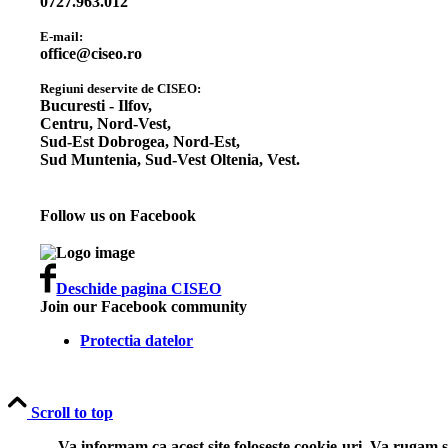
0727.963.012
E-mail:
office@ciseo.ro
Regiuni deservite de CISEO:
Bucuresti - Ilfov,
Centru,
Nord-Vest,
Sud-Est Dobrogea,
Nord-Est,
Sud Muntenia,
Sud-Vest Oltenia,
Vest.
Follow us on Facebook
Deschide pagina CISEO
Join our Facebook community
Protectia datelor
Scroll to top
Va informam ca acest site foloseste cookie-uri. Va rugam sa