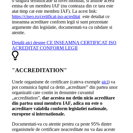
o singura semnificatie la nivel mondial, si anume aceea
emisa de un membru IAF (nu conteaza din ce tara este
atat timp cat este membru IAF). La acest link:
https://ciseo.ro/certificat-iso-acreditat
este detaliat ce
inseamna acreditare conform legii si sunt prezentate
argumente din legislatie, documentati-va cu rabdare si
atentie.
Detalii aici despre CE INSEAMNA CERTIFICAT ISO
ACREDITAT CONFORM LEGII
"ACCREDITATION"
Unele organisme de certificare (cateva exemple
aici
) va
pot comunica faptul ca detin „acreditare” din partea unor
organizatii care contin in denumire cuvantul
„accreditation”,
dar acestea nu detin nicio acreditare
din partea unui membru IAF, adica nu este o
acreditare valabila conform legislatiei nationale,
europene si internationale.
Documentati-va cu atentie pentru ca peste 95% dintre
organismele de certificare neacreditate nu va dau aceste