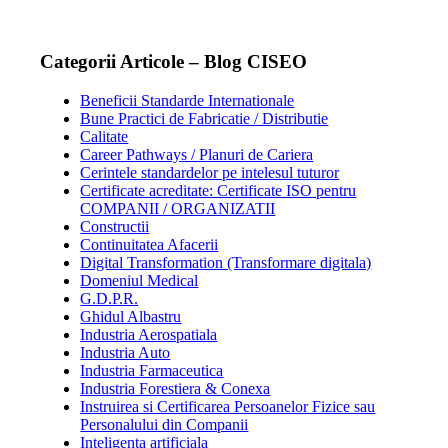
Categorii Articole – Blog CISEO
Beneficii Standarde Internationale
Bune Practici de Fabricatie / Distributie
Calitate
Career Pathways / Planuri de Cariera
Cerintele standardelor pe intelesul tuturor
Certificate acreditate: Certificate ISO pentru
COMPANII / ORGANIZATII
Constructii
Continuitatea Afacerii
Digital Transformation (Transformare digitala)
Domeniul Medical
G.D.P.R.
Ghidul Albastru
Industria Aerospatiala
Industria Auto
Industria Farmaceutica
Industria Forestiera & Conexa
Instruirea si Certificarea Persoanelor Fizice sau
Personalului din Companii
Inteligenta artificiala