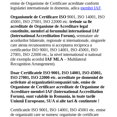
emise de Organisme de Certificare acreditate conform
legislatiei internationale in domeniu, adica
membri IAF
.
Organismele de Certificare ISO
9001, ISO 14001, ISO
45001, ISO 27001, ISO 22000 etc.
trebuie sa fie
acreditate de Organisme de Acreditare legal
constituite, membri ai forumului international IAF
(International Accreditation Forum),
semnatare ale
acordurilor bilaterale, regionale si internationale, singurele
care atesta recunoasterea si acceptarea reciproca a
certificatelor ISO 9001, ISO 14001, ISO 45001, ISO
27001, ISO 22000 etc., la nivel international si national
(de exemplu acordul
IAF MLA
– Multilateral
Recognition Arrangement).
Doar Certificatele ISO 9001, ISO 14001, ISO 45001,
ISO 27001, ISO 22000 etc. acreditate pe domeniul de
activitate al organizatiei/companiei tale, emise de
Organisme de Certificare acreditate de Organisme de
Acreditare membri IAF (International Accreditation
Forum), sunt valabile in Romania, in toate tarile
Uniunii Europeane, SUA si alte tari & continente !
Certificatele ISO 9001, ISO 14001, ISO 45001 etc. emise
de organizatii care se numesc organisme de certificare