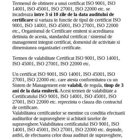
Termenul de obtinere a unui certificat ISO 9001, ISO
14001, ISO 45001, ISO 27001, ISO 22000 etc. se
incadreaza
intre 3 si 10 zile de la data auditului de
certificare
si variaza in functie de tipul de certificat ISO
9001, ISO 14001, ISO 45001, ISO 27001, ISO 22000
etc., Organismul de Certificare emitent si acreditarea
detinuta de acesta, standardul certificat / sistemul de
management integrat certificat, domeniul de activitate si
dimensiunea organizatiei certificate.
Termen de valabilitate Certificat ISO 9001, ISO 14001,
ISO 45001, ISO 27001, ISO 22000 etc.
Un certificat ISO 9001, ISO 14001, ISO 45001, ISO
27001, ISO 22000 etc. care atesta conformitatea cu un
Sistem de Management este
valabil,
de regula,
timp de 3
ani de la data emiterii.
Acest termen de valabilitate a
Certificatului ISO 9001, ISO 14001, ISO 45001, ISO
27001, ISO 22000 etc. reprezinta o clauza din contractul
de certificare.
Valabilitatea certificatelor se mentine cu conditia efectuarii
auditurilor de supraveghere si achitarii taxelor de
supraveghere.Valabilitatea certificatului ISO 9001, ISO
14001, ISO 45001, ISO 27001, ISO 22000 etc. depinde,
astfel, de efectuarea celor doua audituri de supraveghere,