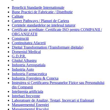
Beneficii Standarde Internationale
Bune Practici de Fabricatie / Distributie
Calitate
Career Pathways / Planuri de Cariera
Cerintele standardelor pe intelesul tuturor
Certificate acreditate: Certificate ISO pentru COMPANII /
ORGANIZATII
Constructii
Continuitatea Afacerii
Digital Transformation (Transformare digitala)
Domeniul Medical
G.D.P.R.
Ghidul Albastru
Industria Aerospatiala
Industria Auto
Industria Farmaceutica
Industria Forestiera & Conexa
Instruirea si Certificarea Persoanelor Fizice sau Personalului
din Companii
Inteligenta artificiala
Intrebari frecvente
Laboratoare de Analize, Testari, Incercari si Etalonari
Managementul Energiei
Managementul Riscului