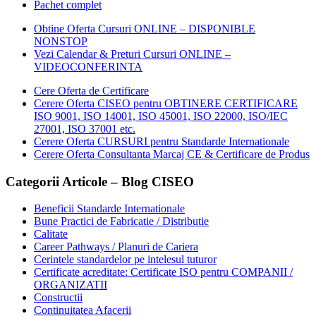
Pachet complet
Obtine Oferta Cursuri ONLINE – DISPONIBLE
NONSTOP
Vezi Calendar & Preturi Cursuri ONLINE –
VIDEOCONFERINTA
Cere Oferta de Certificare
Cerere Oferta CISEO pentru OBTINERE CERTIFICARE
ISO 9001, ISO 14001, ISO 45001, ISO 22000, ISO/IEC
27001, ISO 37001 etc.
Cerere Oferta CURSURI pentru Standarde Internationale
Cerere Oferta Consultanta Marcaj CE & Certificare de Produs
Categorii Articole – Blog CISEO
Beneficii Standarde Internationale
Bune Practici de Fabricatie / Distributie
Calitate
Career Pathways / Planuri de Cariera
Cerintele standardelor pe intelesul tuturor
Certificate acreditate: Certificate ISO pentru COMPANII /
ORGANIZATII
Constructii
Continuitatea Afacerii