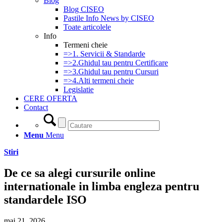
Blog
Blog CISEO
Pastile Info News by CISEO
Toate articolele
Info
Termeni cheie
=>1. Servicii & Standarde
=>2.Ghidul tau pentru Certificare
=>3.Ghidul tau pentru Cursuri
=>4.Alti termeni cheie
Legislatie
CERE OFERTA
Contact
Menu
Menu
Stiri
De ce sa alegi cursurile online
internationale in limba engleza pentru
standardele ISO
mai 21, 2026