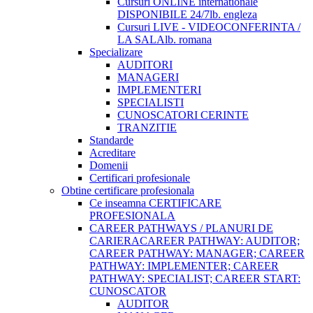
Cursuri ONLINE internationale
DISPONIBILE 24/7
lb. engleza
Cursuri LIVE - VIDEOCONFERINTA /
LA SALA
lb. romana
Specializare
AUDITORI
MANAGERI
IMPLEMENTERI
SPECIALISTI
CUNOSCATORI CERINTE
TRANZITIE
Standarde
Acreditare
Domenii
Certificari profesionale
Obtine certificare profesionala
Ce inseamna CERTIFICARE
PROFESIONALA
CAREER PATHWAYS / PLANURI DE
CARIERA
CAREER PATHWAY: AUDITOR;
CAREER PATHWAY: MANAGER; CAREER
PATHWAY: IMPLEMENTER; CAREER
PATHWAY: SPECIALIST; CAREER START:
CUNOSCATOR
AUDITOR