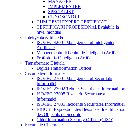
MANAGER
IMPLEMENTER
SPECIALIST
CUNOSCATOR
CUM DEVII EXPERT CERTIFICAT
CERTIFICARI PROFESIONALE
valabile la
nivel mondial
Inteligenta Artificiala
ISO/IEC 42001 Managementul Inteligentei
Artificiale
Managementul Riscului de Inteligenta Artificiala
Profesionisti Inteligenta Artificiala
Transformare Digitala
Digital Transformation Officer
Securitatea Informatiei
ISO/IEC 27001 Managementul Securitatii
Informatiei
ISO/IEC 27002 Tehnici Securitatea Informatiilor
ISO/IEC 27005 Riscul de Securitate a
Informatiei
ISO/IEC 27035 Incidente Securitatea Informatiei
EBIOS - Expression des Besoins et Identification
des Objectifs de Sécurité
Chief Information Security Officer (CISO)
Securitate Cibernetica