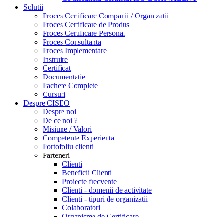
Solutii
Proces Certificare Companii / Organizatii
Proces Certificare de Produs
Proces Certificare Personal
Proces Consultanta
Proces Implementare
Instruire
Certificat
Documentatie
Pachete Complete
Cursuri
Despre CISEO
Despre noi
De ce noi ?
Misiune / Valori
Competente Experienta
Portofoliu clienti
Parteneri
Clienti
Beneficii Clienti
Proiecte frecvente
Clienti - domenii de activitate
Clienti - tipuri de organizatii
Colaboratori
Organisme de Certificare