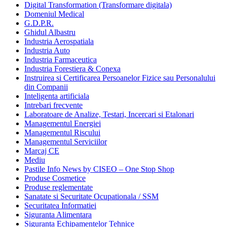
Digital Transformation (Transformare digitala)
Domeniul Medical
G.D.P.R.
Ghidul Albastru
Industria Aerospatiala
Industria Auto
Industria Farmaceutica
Industria Forestiera & Conexa
Instruirea si Certificarea Persoanelor Fizice sau Personalului
din Companii
Inteligenta artificiala
Intrebari frecvente
Laboratoare de Analize, Testari, Incercari si Etalonari
Managementul Energiei
Managementul Riscului
Managementul Serviciilor
Marcaj CE
Mediu
Pastile Info News by CISEO – One Stop Shop
Produse Cosmetice
Produse reglementate
Sanatate si Securitate Ocupationala / SSM
Securitatea Informatiei
Siguranta Alimentara
Siguranta Echipamentelor Tehnice