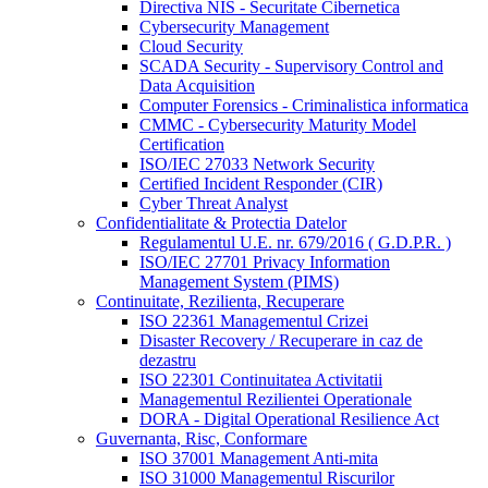
Directiva NIS - Securitate Cibernetica
Cybersecurity Management
Cloud Security
SCADA Security - Supervisory Control and
Data Acquisition
Computer Forensics - Criminalistica informatica
CMMC - Cybersecurity Maturity Model
Certification
ISO/IEC 27033 Network Security
Certified Incident Responder (CIR)
Cyber Threat Analyst
Confidentialitate & Protectia Datelor
Regulamentul U.E. nr. 679/2016 ( G.D.P.R. )
ISO/IEC 27701 Privacy Information
Management System (PIMS)
Continuitate, Rezilienta, Recuperare
ISO 22361 Managementul Crizei
Disaster Recovery / Recuperare in caz de
dezastru
ISO 22301 Continuitatea Activitatii
Managementul Rezilientei Operationale
DORA - Digital Operational Resilience Act
Guvernanta, Risc, Conformare
ISO 37001 Management Anti-mita
ISO 31000 Managementul Riscurilor