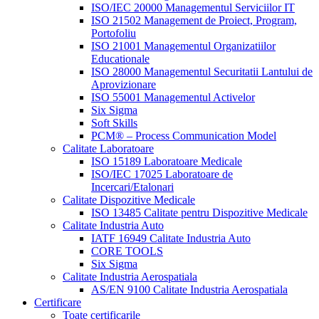
ISO/IEC 20000 Managementul Serviciilor IT
ISO 21502 Management de Proiect, Program,
Portofoliu
ISO 21001 Managementul Organizatiilor
Educationale
ISO 28000 Managementul Securitatii Lantului de
Aprovizionare
ISO 55001 Managementul Activelor
Six Sigma
Soft Skills
PCM® – Process Communication Model
Calitate Laboratoare
ISO 15189 Laboratoare Medicale
ISO/IEC 17025 Laboratoare de
Incercari/Etalonari
Calitate Dispozitive Medicale
ISO 13485 Calitate pentru Dispozitive Medicale
Calitate Industria Auto
IATF 16949 Calitate Industria Auto
CORE TOOLS
Six Sigma
Calitate Industria Aerospatiala
AS/EN 9100 Calitate Industria Aerospatiala
Certificare
Toate certificarile