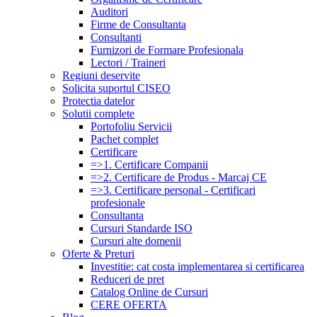
Auditori
Firme de Consultanta
Consultanti
Furnizori de Formare Profesionala
Lectori / Traineri
Regiuni deservite
Solicita suportul CISEO
Protectia datelor
Solutii complete
Portofoliu Servicii
Pachet complet
Certificare
=>1. Certificare Companii
=>2. Certificare de Produs - Marcaj CE
=>3. Certificare personal - Certificari
profesionale
Consultanta
Cursuri Standarde ISO
Cursuri alte domenii
Oferte & Preturi
Investitie: cat costa implementarea si certificarea
Reduceri de pret
Catalog Online de Cursuri
CERE OFERTA