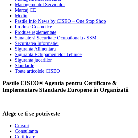
Managementul Serviciilor
Marcaj CE
Mediu
Pastile Info News by CISEO – One Stop Shop
Produse Cosmetice
Produse reglementate
Sanatate si Securitate Ocupationala / SSM
Securitatea Informatiei
Siguranta Alimentara
Siguranta Echipamentelor Tehnice
Siguranta jucariilor
Standarde
Toate articolele CISEO
Pastile CISEO® Agentia pentru Certificare &
Implementare Standarde Europene in Organizatii
Alege ce ti se potriveste
Cursuri
Consultanta
Certificare