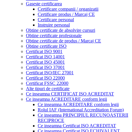
Gaseste certificarea
Certificare companii / organizatii
Certificare produs / Marcaj CE
Certificare personal
Instruire personal
Obtine certificate de absolvire cursuri
Obtine certificate profesionale
Obtine certificate de produs / Marcaj CE
Obtine certificate ISO
Certificat ISO 9001
Certificat ISO 14001
Certificat ISO 45001
Certificat ISO 37001
Certificat ISO/IEC 27001
Certificat ISO 22000
Certificat FSSC 22000
Alte tipuri de certificate
Ce inseamna CERTIFICAT ISO ACREDITAT
Ce inseamna ACREDITARE conform legii
Ce inseamna ACREDITARE conform legii
Rolul IAF (International Accreditation Forum)
Ce inseamna PRINCIPIUL RECUNOASTERII
RECIPROCE
Ce inseamna Certificat ISO ACREDITAT
Ce inseamna Certificat ISO ECHIVALENT