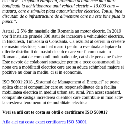
electrica:
“
In spatiul european, Romania acorda cele mai mari
bonificatii la achizitionarea unui vehicul electric – 10.000 euro –
masura, care a stimulat piata autoturismelor electrice. Totusi, inca
discutam de o infrastructura de alimentare care nu este bine pusa la
punct.”.
Astazi , 2.5% din masinile din Romania au motor electric. In 2019
vor fi instalate primele 300 statii de incarcare a vehiculelor electrice,
in Bucuresti, Timisoara si Constanta. Ca rezultat al cererii in crestere
de masini electrice, s-au luat masuri pentru o eventuala adaptare la
diferite distributii de masini electrice care vor fi cumparate in
Romania, atat de companii multinationale, cat si de persoane fizice.
Este nevoie de colaborari strategice pentru a trece consumatorii la
noua era a mobilitatii electrice care are sa aduca schimbari majore si
pozitive nu doar in mediu, ci si in economie.
ISO 50001:2018 „Sistemul de Management al Energiei” se poate
aplica chiar si companiilor care au responsabilitatea de a facilita
mobilitatea electrica in mediul urban sau rural. Prin acest standard,
companiile castiga increderea clientilor care contribuie in mod activ
la cresterea fenomenului de mobilitate electrica.
Vrei sa afli cat te costa sa obtii o certificare ISO 50001?
Afla aici cat costa exact certificarea ISO 50001