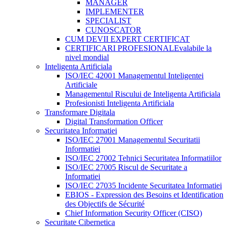
MANAGER
IMPLEMENTER
SPECIALIST
CUNOSCATOR
CUM DEVII EXPERT CERTIFICAT
CERTIFICARI PROFESIONALE
valabile la
nivel mondial
Inteligenta Artificiala
ISO/IEC 42001 Managementul Inteligentei
Artificiale
Managementul Riscului de Inteligenta Artificiala
Profesionisti Inteligenta Artificiala
Transformare Digitala
Digital Transformation Officer
Securitatea Informatiei
ISO/IEC 27001 Managementul Securitatii
Informatiei
ISO/IEC 27002 Tehnici Securitatea Informatiilor
ISO/IEC 27005 Riscul de Securitate a
Informatiei
ISO/IEC 27035 Incidente Securitatea Informatiei
EBIOS - Expression des Besoins et Identification
des Objectifs de Sécurité
Chief Information Security Officer (CISO)
Securitate Cibernetica