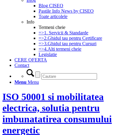
Blog
Blog CISEO
Pastile Info News by CISEO
Toate articolele
Info
Termeni cheie
=>1. Servicii & Standarde
=>2.Ghidul tau pentru Certificare
=>3.Ghidul tau pentru Cursuri
=>4.Alti termeni cheie
Legislatie
CERE OFERTA
Contact
Menu
Menu
ISO 50001 si mobilitatea
electrica, solutia pentru
imbunatatirea consumului
energetic