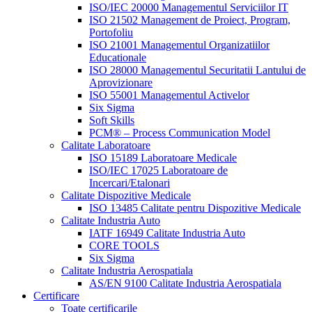
ISO/IEC 20000 Managementul Serviciilor IT
ISO 21502 Management de Proiect, Program,
Portofoliu
ISO 21001 Managementul Organizatiilor
Educationale
ISO 28000 Managementul Securitatii Lantului de
Aprovizionare
ISO 55001 Managementul Activelor
Six Sigma
Soft Skills
PCM® – Process Communication Model
Calitate Laboratoare
ISO 15189 Laboratoare Medicale
ISO/IEC 17025 Laboratoare de
Incercari/Etalonari
Calitate Dispozitive Medicale
ISO 13485 Calitate pentru Dispozitive Medicale
Calitate Industria Auto
IATF 16949 Calitate Industria Auto
CORE TOOLS
Six Sigma
Calitate Industria Aerospatiala
AS/EN 9100 Calitate Industria Aerospatiala
Certificare
Toate certificarile