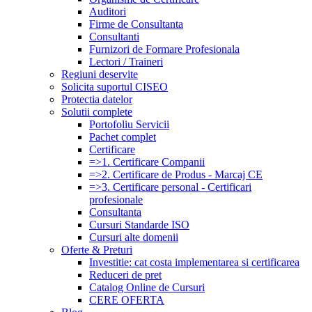
Auditori
Firme de Consultanta
Consultanti
Furnizori de Formare Profesionala
Lectori / Traineri
Regiuni deservite
Solicita suportul CISEO
Protectia datelor
Solutii complete
Portofoliu Servicii
Pachet complet
Certificare
=>1. Certificare Companii
=>2. Certificare de Produs - Marcaj CE
=>3. Certificare personal - Certificari
profesionale
Consultanta
Cursuri Standarde ISO
Cursuri alte domenii
Oferte & Preturi
Investitie: cat costa implementarea si certificarea
Reduceri de pret
Catalog Online de Cursuri
CERE OFERTA