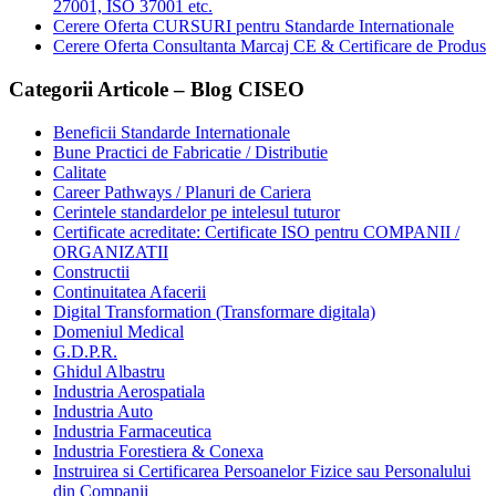
27001, ISO 37001 etc.
Cerere Oferta CURSURI pentru Standarde Internationale
Cerere Oferta Consultanta Marcaj CE & Certificare de Produs
Categorii Articole – Blog CISEO
Beneficii Standarde Internationale
Bune Practici de Fabricatie / Distributie
Calitate
Career Pathways / Planuri de Cariera
Cerintele standardelor pe intelesul tuturor
Certificate acreditate: Certificate ISO pentru COMPANII /
ORGANIZATII
Constructii
Continuitatea Afacerii
Digital Transformation (Transformare digitala)
Domeniul Medical
G.D.P.R.
Ghidul Albastru
Industria Aerospatiala
Industria Auto
Industria Farmaceutica
Industria Forestiera & Conexa
Instruirea si Certificarea Persoanelor Fizice sau Personalului
din Companii