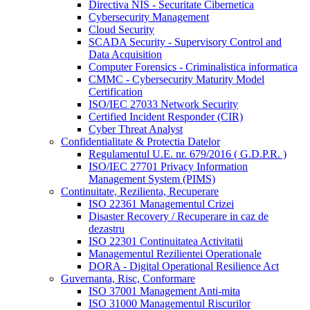
Directiva NIS - Securitate Cibernetica
Cybersecurity Management
Cloud Security
SCADA Security - Supervisory Control and
Data Acquisition
Computer Forensics - Criminalistica informatica
CMMC - Cybersecurity Maturity Model
Certification
ISO/IEC 27033 Network Security
Certified Incident Responder (CIR)
Cyber Threat Analyst
Confidentialitate & Protectia Datelor
Regulamentul U.E. nr. 679/2016 ( G.D.P.R. )
ISO/IEC 27701 Privacy Information
Management System (PIMS)
Continuitate, Rezilienta, Recuperare
ISO 22361 Managementul Crizei
Disaster Recovery / Recuperare in caz de
dezastru
ISO 22301 Continuitatea Activitatii
Managementul Rezilientei Operationale
DORA - Digital Operational Resilience Act
Guvernanta, Risc, Conformare
ISO 37001 Management Anti-mita
ISO 31000 Managementul Riscurilor