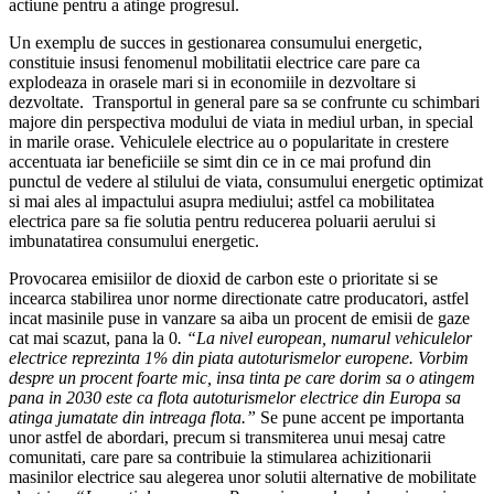
actiune pentru a atinge progresul.
Un exemplu de succes in gestionarea consumului energetic,
constituie insusi fenomenul mobilitatii electrice care pare ca
explodeaza in orasele mari si in economiile in dezvoltare si
dezvoltate. Transportul in general pare sa se confrunte cu schimbari
majore din perspectiva modului de viata in mediul urban, in special
in marile orase. Vehiculele electrice au o popularitate in crestere
accentuata iar beneficiile se simt din ce in ce mai profund din
punctul de vedere al stilului de viata, consumului energetic optimizat
si mai ales al impactului asupra mediului; astfel ca mobilitatea
electrica pare sa fie solutia pentru reducerea poluarii aerului si
imbunatatirea consumului energetic.
Provocarea emisiilor de dioxid de carbon este o prioritate si se
incearca stabilirea unor norme directionate catre producatori, astfel
incat masinile puse in vanzare sa aiba un procent de emisii de gaze
cat mai scazut, pana la 0
.
“La nivel european, numarul vehiculelor
electrice reprezinta 1% din piata autoturismelor europene. Vorbim
despre un procent foarte mic, insa tinta pe care dorim sa o atingem
pana in 2030 este ca flota autoturismelor electrice din Europa sa
atinga jumatate din intreaga flota
.”
Se pune accent pe importanta
unor astfel de abordari, precum si transmiterea unui mesaj catre
comunitati, care pare sa contribuie la stimularea achizitionarii
masinilor electrice sau alegerea unor solutii alternative de mobilitate