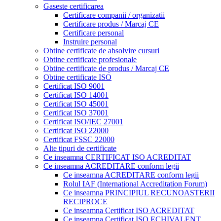
Gaseste certificarea
Certificare companii / organizatii
Certificare produs / Marcaj CE
Certificare personal
Instruire personal
Obtine certificate de absolvire cursuri
Obtine certificate profesionale
Obtine certificate de produs / Marcaj CE
Obtine certificate ISO
Certificat ISO 9001
Certificat ISO 14001
Certificat ISO 45001
Certificat ISO 37001
Certificat ISO/IEC 27001
Certificat ISO 22000
Certificat FSSC 22000
Alte tipuri de certificate
Ce inseamna CERTIFICAT ISO ACREDITAT
Ce inseamna ACREDITARE conform legii
Ce inseamna ACREDITARE conform legii
Rolul IAF (International Accreditation Forum)
Ce inseamna PRINCIPIUL RECUNOASTERII
RECIPROCE
Ce inseamna Certificat ISO ACREDITAT
Ce inseamna Certificat ISO ECHIVALENT