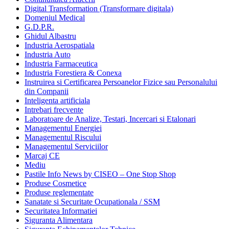
Digital Transformation (Transformare digitala)
Domeniul Medical
G.D.P.R.
Ghidul Albastru
Industria Aerospatiala
Industria Auto
Industria Farmaceutica
Industria Forestiera & Conexa
Instruirea si Certificarea Persoanelor Fizice sau Personalului
din Companii
Inteligenta artificiala
Intrebari frecvente
Laboratoare de Analize, Testari, Incercari si Etalonari
Managementul Energiei
Managementul Riscului
Managementul Serviciilor
Marcaj CE
Mediu
Pastile Info News by CISEO – One Stop Shop
Produse Cosmetice
Produse reglementate
Sanatate si Securitate Ocupationala / SSM
Securitatea Informatiei
Siguranta Alimentara