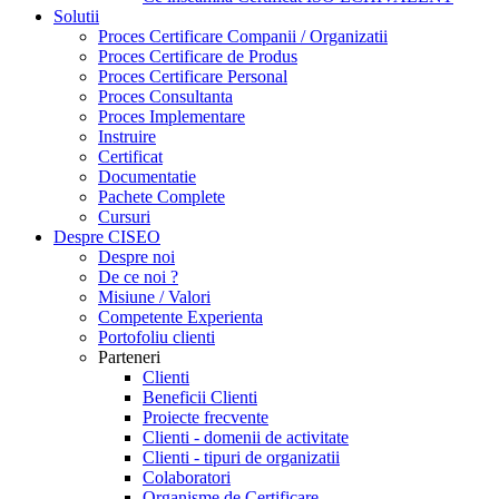
Solutii
Proces Certificare Companii / Organizatii
Proces Certificare de Produs
Proces Certificare Personal
Proces Consultanta
Proces Implementare
Instruire
Certificat
Documentatie
Pachete Complete
Cursuri
Despre CISEO
Despre noi
De ce noi ?
Misiune / Valori
Competente Experienta
Portofoliu clienti
Parteneri
Clienti
Beneficii Clienti
Proiecte frecvente
Clienti - domenii de activitate
Clienti - tipuri de organizatii
Colaboratori
Organisme de Certificare