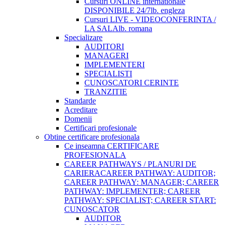
Cursuri ONLINE internationale
DISPONIBILE 24/7
lb. engleza
Cursuri LIVE - VIDEOCONFERINTA /
LA SALA
lb. romana
Specializare
AUDITORI
MANAGERI
IMPLEMENTERI
SPECIALISTI
CUNOSCATORI CERINTE
TRANZITIE
Standarde
Acreditare
Domenii
Certificari profesionale
Obtine certificare profesionala
Ce inseamna CERTIFICARE
PROFESIONALA
CAREER PATHWAYS / PLANURI DE
CARIERA
CAREER PATHWAY: AUDITOR;
CAREER PATHWAY: MANAGER; CAREER
PATHWAY: IMPLEMENTER; CAREER
PATHWAY: SPECIALIST; CAREER START:
CUNOSCATOR
AUDITOR