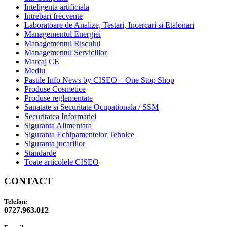
Inteligenta artificiala
Intrebari frecvente
Laboratoare de Analize, Testari, Incercari si Etalonari
Managementul Energiei
Managementul Riscului
Managementul Serviciilor
Marcaj CE
Mediu
Pastile Info News by CISEO – One Stop Shop
Produse Cosmetice
Produse reglementate
Sanatate si Securitate Ocupationala / SSM
Securitatea Informatiei
Siguranta Alimentara
Siguranta Echipamentelor Tehnice
Siguranta jucariilor
Standarde
Toate articolele CISEO
CONTACT
Telefon:
0727.963.012