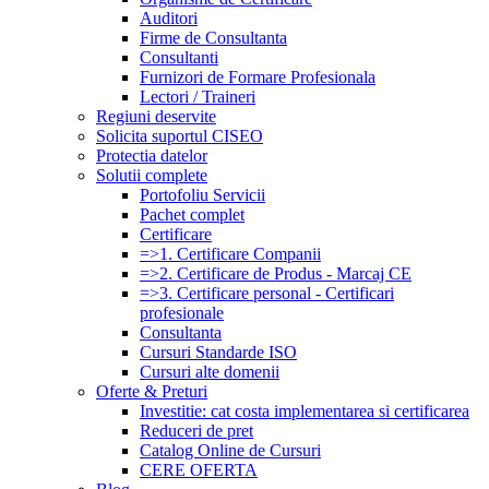
Auditori
Firme de Consultanta
Consultanti
Furnizori de Formare Profesionala
Lectori / Traineri
Regiuni deservite
Solicita suportul CISEO
Protectia datelor
Solutii complete
Portofoliu Servicii
Pachet complet
Certificare
=>1. Certificare Companii
=>2. Certificare de Produs - Marcaj CE
=>3. Certificare personal - Certificari
profesionale
Consultanta
Cursuri Standarde ISO
Cursuri alte domenii
Oferte & Preturi
Investitie: cat costa implementarea si certificarea
Reduceri de pret
Catalog Online de Cursuri
CERE OFERTA