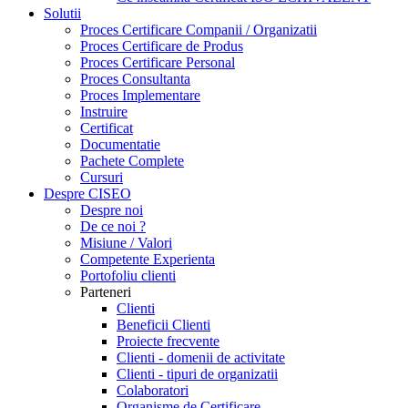
Solutii
Proces Certificare Companii / Organizatii
Proces Certificare de Produs
Proces Certificare Personal
Proces Consultanta
Proces Implementare
Instruire
Certificat
Documentatie
Pachete Complete
Cursuri
Despre CISEO
Despre noi
De ce noi ?
Misiune / Valori
Competente Experienta
Portofoliu clienti
Parteneri
Clienti
Beneficii Clienti
Proiecte frecvente
Clienti - domenii de activitate
Clienti - tipuri de organizatii
Colaboratori
Organisme de Certificare