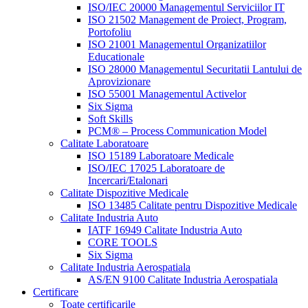
ISO/IEC 20000 Managementul Serviciilor IT
ISO 21502 Management de Proiect, Program,
Portofoliu
ISO 21001 Managementul Organizatiilor
Educationale
ISO 28000 Managementul Securitatii Lantului de
Aprovizionare
ISO 55001 Managementul Activelor
Six Sigma
Soft Skills
PCM® – Process Communication Model
Calitate Laboratoare
ISO 15189 Laboratoare Medicale
ISO/IEC 17025 Laboratoare de
Incercari/Etalonari
Calitate Dispozitive Medicale
ISO 13485 Calitate pentru Dispozitive Medicale
Calitate Industria Auto
IATF 16949 Calitate Industria Auto
CORE TOOLS
Six Sigma
Calitate Industria Aerospatiala
AS/EN 9100 Calitate Industria Aerospatiala
Certificare
Toate certificarile