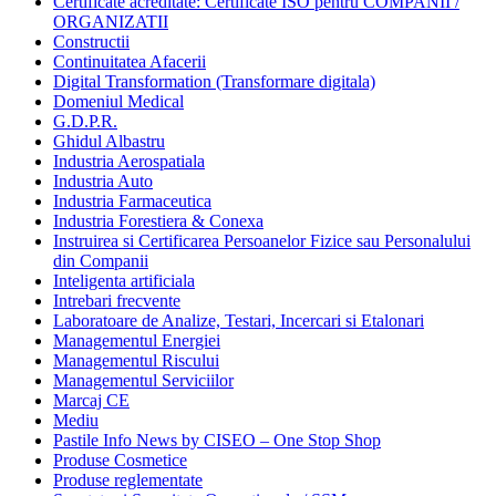
Certificate acreditate: Certificate ISO pentru COMPANII /
ORGANIZATII
Constructii
Continuitatea Afacerii
Digital Transformation (Transformare digitala)
Domeniul Medical
G.D.P.R.
Ghidul Albastru
Industria Aerospatiala
Industria Auto
Industria Farmaceutica
Industria Forestiera & Conexa
Instruirea si Certificarea Persoanelor Fizice sau Personalului
din Companii
Inteligenta artificiala
Intrebari frecvente
Laboratoare de Analize, Testari, Incercari si Etalonari
Managementul Energiei
Managementul Riscului
Managementul Serviciilor
Marcaj CE
Mediu
Pastile Info News by CISEO – One Stop Shop
Produse Cosmetice
Produse reglementate