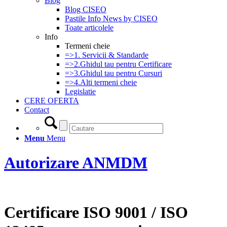
Blog
Blog CISEO
Pastile Info News by CISEO
Toate articolele
Info
Termeni cheie
=>1. Servicii & Standarde
=>2.Ghidul tau pentru Certificare
=>3.Ghidul tau pentru Cursuri
=>4.Alti termeni cheie
Legislatie
CERE OFERTA
Contact
Menu
Menu
Autorizare ANMDM
Certificare ISO 9001 / ISO