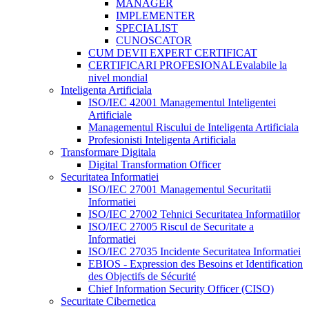
MANAGER
IMPLEMENTER
SPECIALIST
CUNOSCATOR
CUM DEVII EXPERT CERTIFICAT
CERTIFICARI PROFESIONALE
valabile la
nivel mondial
Inteligenta Artificiala
ISO/IEC 42001 Managementul Inteligentei
Artificiale
Managementul Riscului de Inteligenta Artificiala
Profesionisti Inteligenta Artificiala
Transformare Digitala
Digital Transformation Officer
Securitatea Informatiei
ISO/IEC 27001 Managementul Securitatii
Informatiei
ISO/IEC 27002 Tehnici Securitatea Informatiilor
ISO/IEC 27005 Riscul de Securitate a
Informatiei
ISO/IEC 27035 Incidente Securitatea Informatiei
EBIOS - Expression des Besoins et Identification
des Objectifs de Sécurité
Chief Information Security Officer (CISO)
Securitate Cibernetica