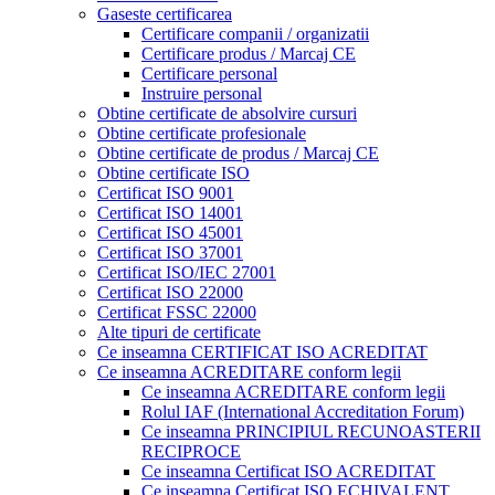
Gaseste certificarea
Certificare companii / organizatii
Certificare produs / Marcaj CE
Certificare personal
Instruire personal
Obtine certificate de absolvire cursuri
Obtine certificate profesionale
Obtine certificate de produs / Marcaj CE
Obtine certificate ISO
Certificat ISO 9001
Certificat ISO 14001
Certificat ISO 45001
Certificat ISO 37001
Certificat ISO/IEC 27001
Certificat ISO 22000
Certificat FSSC 22000
Alte tipuri de certificate
Ce inseamna CERTIFICAT ISO ACREDITAT
Ce inseamna ACREDITARE conform legii
Ce inseamna ACREDITARE conform legii
Rolul IAF (International Accreditation Forum)
Ce inseamna PRINCIPIUL RECUNOASTERII
RECIPROCE
Ce inseamna Certificat ISO ACREDITAT
Ce inseamna Certificat ISO ECHIVALENT