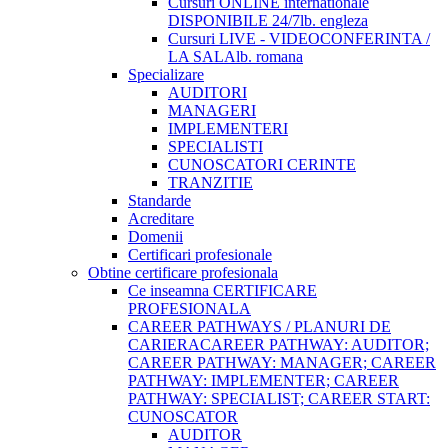
Cursuri ONLINE internationale
DISPONIBILE 24/7
lb. engleza
Cursuri LIVE - VIDEOCONFERINTA /
LA SALA
lb. romana
Specializare
AUDITORI
MANAGERI
IMPLEMENTERI
SPECIALISTI
CUNOSCATORI CERINTE
TRANZITIE
Standarde
Acreditare
Domenii
Certificari profesionale
Obtine certificare profesionala
Ce inseamna CERTIFICARE
PROFESIONALA
CAREER PATHWAYS / PLANURI DE
CARIERA
CAREER PATHWAY: AUDITOR;
CAREER PATHWAY: MANAGER; CAREER
PATHWAY: IMPLEMENTER; CAREER
PATHWAY: SPECIALIST; CAREER START:
CUNOSCATOR
AUDITOR