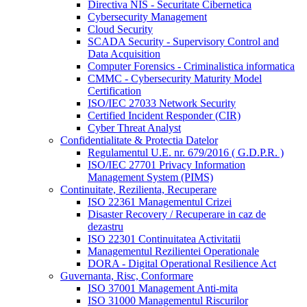
Directiva NIS - Securitate Cibernetica
Cybersecurity Management
Cloud Security
SCADA Security - Supervisory Control and
Data Acquisition
Computer Forensics - Criminalistica informatica
CMMC - Cybersecurity Maturity Model
Certification
ISO/IEC 27033 Network Security
Certified Incident Responder (CIR)
Cyber Threat Analyst
Confidentialitate & Protectia Datelor
Regulamentul U.E. nr. 679/2016 ( G.D.P.R. )
ISO/IEC 27701 Privacy Information
Management System (PIMS)
Continuitate, Rezilienta, Recuperare
ISO 22361 Managementul Crizei
Disaster Recovery / Recuperare in caz de
dezastru
ISO 22301 Continuitatea Activitatii
Managementul Rezilientei Operationale
DORA - Digital Operational Resilience Act
Guvernanta, Risc, Conformare
ISO 37001 Management Anti-mita
ISO 31000 Managementul Riscurilor