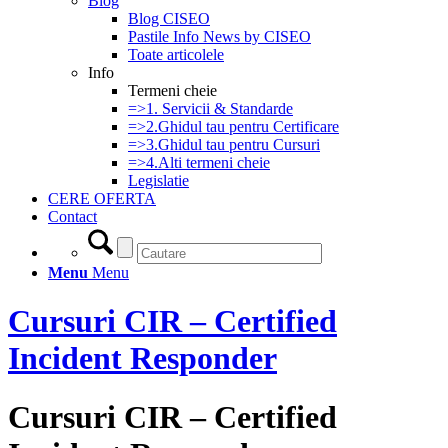
Blog
Blog CISEO
Pastile Info News by CISEO
Toate articolele
Info
Termeni cheie
=>1. Servicii & Standarde
=>2.Ghidul tau pentru Certificare
=>3.Ghidul tau pentru Cursuri
=>4.Alti termeni cheie
Legislatie
CERE OFERTA
Contact
Menu
Menu
Cursuri CIR – Certified
Incident Responder
Cursuri CIR – Certified