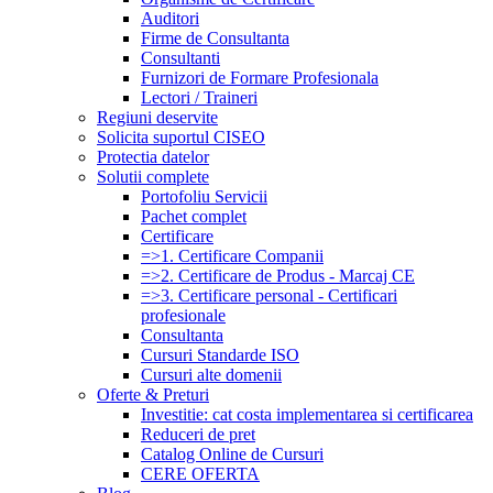
Auditori
Firme de Consultanta
Consultanti
Furnizori de Formare Profesionala
Lectori / Traineri
Regiuni deservite
Solicita suportul CISEO
Protectia datelor
Solutii complete
Portofoliu Servicii
Pachet complet
Certificare
=>1. Certificare Companii
=>2. Certificare de Produs - Marcaj CE
=>3. Certificare personal - Certificari
profesionale
Consultanta
Cursuri Standarde ISO
Cursuri alte domenii
Oferte & Preturi
Investitie: cat costa implementarea si certificarea
Reduceri de pret
Catalog Online de Cursuri
CERE OFERTA