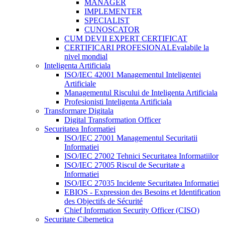
MANAGER
IMPLEMENTER
SPECIALIST
CUNOSCATOR
CUM DEVII EXPERT CERTIFICAT
CERTIFICARI PROFESIONALE
valabile la
nivel mondial
Inteligenta Artificiala
ISO/IEC 42001 Managementul Inteligentei
Artificiale
Managementul Riscului de Inteligenta Artificiala
Profesionisti Inteligenta Artificiala
Transformare Digitala
Digital Transformation Officer
Securitatea Informatiei
ISO/IEC 27001 Managementul Securitatii
Informatiei
ISO/IEC 27002 Tehnici Securitatea Informatiilor
ISO/IEC 27005 Riscul de Securitate a
Informatiei
ISO/IEC 27035 Incidente Securitatea Informatiei
EBIOS - Expression des Besoins et Identification
des Objectifs de Sécurité
Chief Information Security Officer (CISO)
Securitate Cibernetica