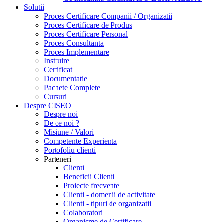
Solutii
Proces Certificare Companii / Organizatii
Proces Certificare de Produs
Proces Certificare Personal
Proces Consultanta
Proces Implementare
Instruire
Certificat
Documentatie
Pachete Complete
Cursuri
Despre CISEO
Despre noi
De ce noi ?
Misiune / Valori
Competente Experienta
Portofoliu clienti
Parteneri
Clienti
Beneficii Clienti
Proiecte frecvente
Clienti - domenii de activitate
Clienti - tipuri de organizatii
Colaboratori
Organisme de Certificare