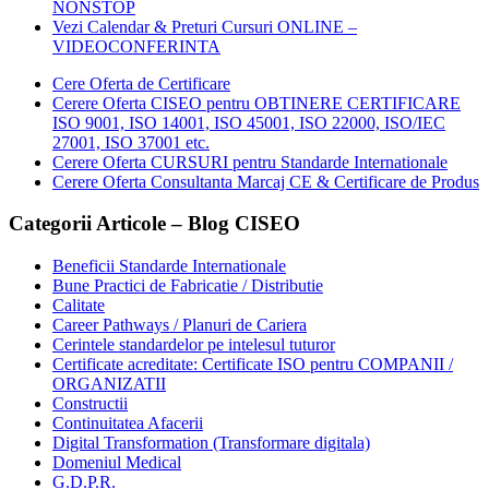
NONSTOP
Vezi Calendar & Preturi Cursuri ONLINE –
VIDEOCONFERINTA
Cere Oferta de Certificare
Cerere Oferta CISEO pentru OBTINERE CERTIFICARE
ISO 9001, ISO 14001, ISO 45001, ISO 22000, ISO/IEC
27001, ISO 37001 etc.
Cerere Oferta CURSURI pentru Standarde Internationale
Cerere Oferta Consultanta Marcaj CE & Certificare de Produs
Categorii Articole – Blog CISEO
Beneficii Standarde Internationale
Bune Practici de Fabricatie / Distributie
Calitate
Career Pathways / Planuri de Cariera
Cerintele standardelor pe intelesul tuturor
Certificate acreditate: Certificate ISO pentru COMPANII /
ORGANIZATII
Constructii
Continuitatea Afacerii
Digital Transformation (Transformare digitala)
Domeniul Medical
G.D.P.R.