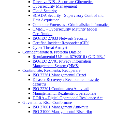
Directiva NIS - Securitate Cibernetica
Cybersecurity Management
Cloud Security
SCADA Security - Supervisory Control and
Data Acquisition
Computer Forensics - Criminalistica informatica
CMMC - Cybersecurity Maturity Model
Certification
ISO/IEC 27033 Network Security
Certified Incident Responder (CIR)
Cyber Threat Analyst
Confidentialitate & Protectia Datelor
Regulamentul U.E. nr. 679/2016 ( G.D.P.R. )
ISO/IEC 27701 Privacy Information
Management System (PIMS)
Continuitate, Rezilienta, Recuperare
ISO 22361 Managementul Crizei
Disaster Recovery / Recuperare in caz de
dezastru
ISO 22301 Continuitatea Activitatii
Managementul Rezilientei Operationale
DORA - Digital Operational Resilience Act
Guvernanta, Risc, Conformare
ISO 37001 Management Anti-mita
ISO 31000 Managementul Riscurilor