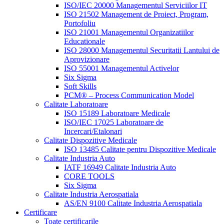
ISO/IEC 20000 Managementul Serviciilor IT
ISO 21502 Management de Proiect, Program,
Portofoliu
ISO 21001 Managementul Organizatiilor
Educationale
ISO 28000 Managementul Securitatii Lantului de
Aprovizionare
ISO 55001 Managementul Activelor
Six Sigma
Soft Skills
PCM® – Process Communication Model
Calitate Laboratoare
ISO 15189 Laboratoare Medicale
ISO/IEC 17025 Laboratoare de
Incercari/Etalonari
Calitate Dispozitive Medicale
ISO 13485 Calitate pentru Dispozitive Medicale
Calitate Industria Auto
IATF 16949 Calitate Industria Auto
CORE TOOLS
Six Sigma
Calitate Industria Aerospatiala
AS/EN 9100 Calitate Industria Aerospatiala
Certificare
Toate certificarile