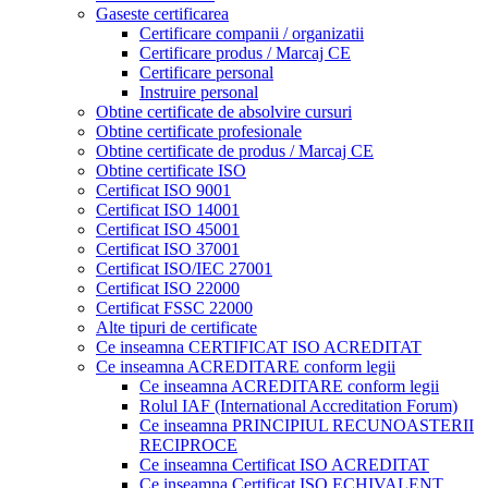
Gaseste certificarea
Certificare companii / organizatii
Certificare produs / Marcaj CE
Certificare personal
Instruire personal
Obtine certificate de absolvire cursuri
Obtine certificate profesionale
Obtine certificate de produs / Marcaj CE
Obtine certificate ISO
Certificat ISO 9001
Certificat ISO 14001
Certificat ISO 45001
Certificat ISO 37001
Certificat ISO/IEC 27001
Certificat ISO 22000
Certificat FSSC 22000
Alte tipuri de certificate
Ce inseamna CERTIFICAT ISO ACREDITAT
Ce inseamna ACREDITARE conform legii
Ce inseamna ACREDITARE conform legii
Rolul IAF (International Accreditation Forum)
Ce inseamna PRINCIPIUL RECUNOASTERII
RECIPROCE
Ce inseamna Certificat ISO ACREDITAT
Ce inseamna Certificat ISO ECHIVALENT