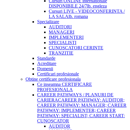
Cursuri ONLINE internationale
DISPONIBILE 24/7
lb. engleza
Cursuri LIVE - VIDEOCONFERINTA /
LA SALA
lb. romana
Specializare
AUDITORI
MANAGERI
IMPLEMENTERI
SPECIALISTI
CUNOSCATORI CERINTE
TRANZITIE
Standarde
Acreditare
Domenii
Certificari profesionale
Obtine certificare profesionala
Ce inseamna CERTIFICARE
PROFESIONALA
CAREER PATHWAYS / PLANURI DE
CARIERA
CAREER PATHWAY: AUDITOR;
CAREER PATHWAY: MANAGER; CAREER
PATHWAY: IMPLEMENTER; CAREER
PATHWAY: SPECIALIST; CAREER START:
CUNOSCATOR
AUDITOR