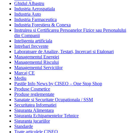
Ghidul Albastru
Industria Aerospatiala
Industria Auto
Industria Farmaceutica
Industria Forestiera & Conexa
Instruirea si Certificarea Persoanelor Fizice sau Personalului
din Companii
Inteligenta artificiala
Intrebari frecvente
Laboratoare de Analize, Testari, Incercari si Etalonari
Managementul Energiei
Managementul Riscului
Managementul Serviciilor
Marcaj CE
Mediu
Pastile Info News by CISEO – One Stop Shop
Produse Cosmetice
Produse reglementate
Sanatate si Securitate Ocupationala / SSM
Securitatea Informatiei
Siguranta Alimentara
Siguranta Echipamentelor Tehnice
Siguranta jucariilor
Standarde
Toate articolele CISEO