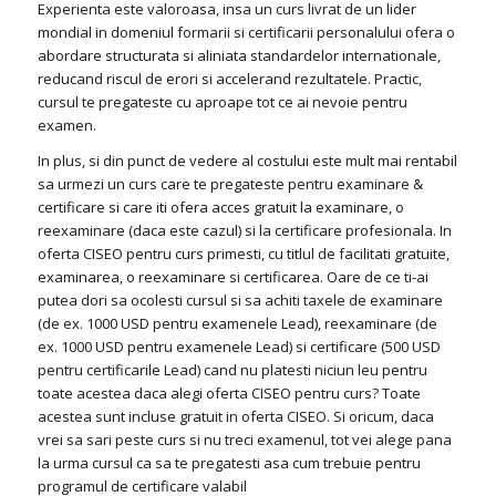
Experienta este valoroasa, insa un curs livrat de un lider
mondial in domeniul formarii si certificarii personalului ofera o
abordare structurata si aliniata standardelor internationale,
reducand riscul de erori si accelerand rezultatele. Practic,
cursul te pregateste cu aproape tot ce ai nevoie pentru
examen.
In plus, si din punct de vedere al costului este mult mai rentabil
sa urmezi un curs care te pregateste pentru examinare &
certificare si care iti ofera acces gratuit la examinare, o
reexaminare (daca este cazul) si la certificare profesionala. In
oferta CISEO pentru curs primesti, cu titlul de facilitati gratuite,
examinarea, o reexaminare si certificarea. Oare de ce ti-ai
putea dori sa ocolesti cursul si sa achiti taxele de examinare
(de ex. 1000 USD pentru examenele Lead), reexaminare (de
ex. 1000 USD pentru examenele Lead) si certificare (500 USD
pentru certificarile Lead) cand nu platesti niciun leu pentru
toate acestea daca alegi oferta CISEO pentru curs? Toate
acestea sunt incluse gratuit in oferta CISEO. Si oricum, daca
vrei sa sari peste curs si nu treci examenul, tot vei alege pana
la urma cursul ca sa te pregatesti asa cum trebuie pentru
programul de certificare valabil