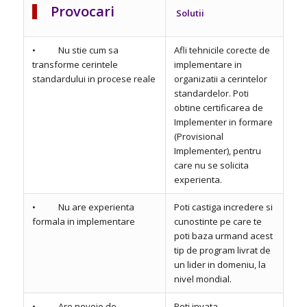
Provocari
Solutii
• Nu stie cum sa
Afli tehnicile corecte de
transforme cerintele
implementare in
standardului in procese reale
organizatii a cerintelor
standardelor. Poti
obtine certificarea de
Implementer in formare
(Provisional
Implementer), pentru
care nu se solicita
experienta.
• Nu are experienta
Poti castiga incredere si
formala in implementare
cunostinte pe care te
poti baza urmand acest
tip de program livrat de
un lider in domeniu, la
nivel mondial.
• Are nevoie de
Poti invata