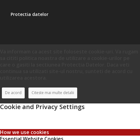
Protectia datelor
Va informam ca acest site foloseste cookie-uri. Va rugam
sa cititi politica noastra de utilizare a cookie-urilor pe
care o gasiti la sectiunea Protectia Datelor. Daca veti
continua sa utilizati site-ul nostru, sunteti de acord cu
utilizarea acestora.
De acord
Citeste mai multe detalii
Cookie and Privacy Settings
How we use cookies
Essential Website Cookies