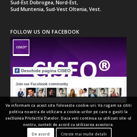
Sud-Est Dobrogea,
Nord-Est,
Sud Muntenia,
Sud-Vest Oltenia,
Vest.
FOLLOW US ON FACEBOOK
Deschide pagina CISEO
Join our Facebook community
Va informam ca acest site foloseste cookie-uri. Va rugam sa cititi
politica noastra de utilizare a cookie-urilor pe care o gasiti la
Protectia datelor
sectiunea Protectia Datelor. Daca veti continua sa utilizati site-ul
nostru, sunteti de acord cu utilizarea acestora.
De acord
Citeste mai multe detalii