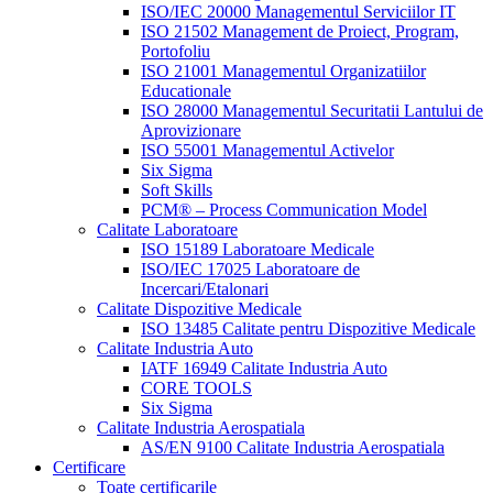
ISO/IEC 20000 Managementul Serviciilor IT
ISO 21502 Management de Proiect, Program,
Portofoliu
ISO 21001 Managementul Organizatiilor
Educationale
ISO 28000 Managementul Securitatii Lantului de
Aprovizionare
ISO 55001 Managementul Activelor
Six Sigma
Soft Skills
PCM® – Process Communication Model
Calitate Laboratoare
ISO 15189 Laboratoare Medicale
ISO/IEC 17025 Laboratoare de
Incercari/Etalonari
Calitate Dispozitive Medicale
ISO 13485 Calitate pentru Dispozitive Medicale
Calitate Industria Auto
IATF 16949 Calitate Industria Auto
CORE TOOLS
Six Sigma
Calitate Industria Aerospatiala
AS/EN 9100 Calitate Industria Aerospatiala
Certificare
Toate certificarile