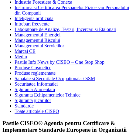
Industria Forestiera & Conexa
Instruirea si Certificarea Persoanelor Fizice sau Personalului
din Companii
Inteligenta artificiala
Intrebari frecvente
Laboratoare de Analize, Testari, Incercari si Etalonari
Managementul Energiei
Managementul Riscului
Managementul Serviciilor
Marcaj CE
Mediu
Pastile Info News by CISEO – One Stop Shop
Produse Cosmetice
Produse reglementate
Sanatate si Securitate Ocupationala / SSM
Securitatea Informatiei
Siguranta Alimentara
Siguranta Echipamentelor Tehnice
Siguranta jucariilor
Standarde
Toate articolele CISEO
Pastile CISEO® Agentia pentru Certificare &
Implementare Standarde Europene in Organizatii