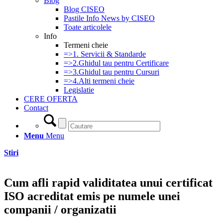
Blog
Blog CISEO
Pastile Info News by CISEO
Toate articolele
Info
Termeni cheie
=>1. Servicii & Standarde
=>2.Ghidul tau pentru Certificare
=>3.Ghidul tau pentru Cursuri
=>4.Alti termeni cheie
Legislatie
CERE OFERTA
Contact
Menu
Menu
Stiri
Cum afli rapid validitatea unui certificat
ISO acreditat emis pe numele unei
companii / organizatii