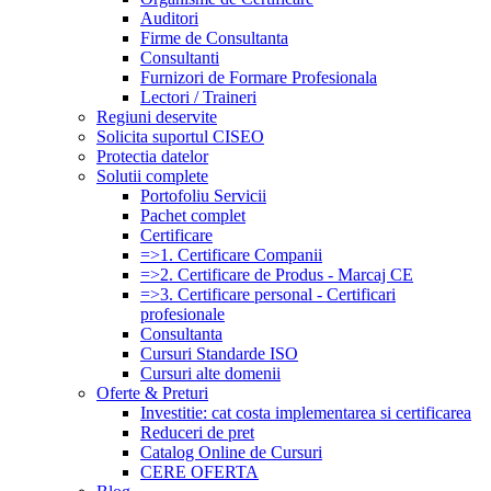
Auditori
Firme de Consultanta
Consultanti
Furnizori de Formare Profesionala
Lectori / Traineri
Regiuni deservite
Solicita suportul CISEO
Protectia datelor
Solutii complete
Portofoliu Servicii
Pachet complet
Certificare
=>1. Certificare Companii
=>2. Certificare de Produs - Marcaj CE
=>3. Certificare personal - Certificari
profesionale
Consultanta
Cursuri Standarde ISO
Cursuri alte domenii
Oferte & Preturi
Investitie: cat costa implementarea si certificarea
Reduceri de pret
Catalog Online de Cursuri
CERE OFERTA