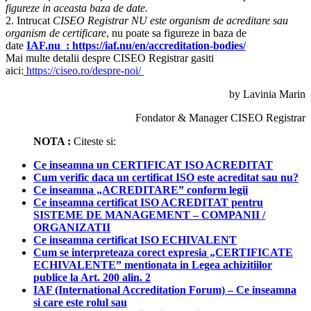
figureze in aceasta baza de date.
2. Intrucat
CISEO Registrar NU este organism de acreditare sau
organism de certificare
, nu poate sa figureze in baza de
date
IAF.nu : https://iaf.nu/en/accreditation-bodies/
Mai multe detalii despre CISEO Registrar gasiti
aici:
https://ciseo.ro/despre-noi/
by Lavinia Marin
Fondator & Manager CISEO Registrar
NOTA :
Citeste si:
Ce inseamna un CERTIFICAT ISO ACREDITAT
Cum verific daca un certificat ISO este acreditat sau nu?
Ce inseamna „ACREDITARE” conform legii
Ce inseamna certificat ISO ACREDITAT pentru
SISTEME DE MANAGEMENT – COMPANII /
ORGANIZATII
Ce inseamna certificat ISO ECHIVALENT
Cum se interpreteaza corect expresia „CERTIFICATE
ECHIVALENTE” mentionata in Legea achizitiilor
publice la Art. 200 alin. 2
IAF (International Accreditation Forum) – Ce inseamna
si care este rolul sau