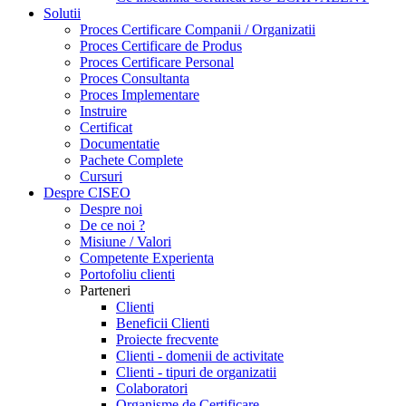
Solutii
Proces Certificare Companii / Organizatii
Proces Certificare de Produs
Proces Certificare Personal
Proces Consultanta
Proces Implementare
Instruire
Certificat
Documentatie
Pachete Complete
Cursuri
Despre CISEO
Despre noi
De ce noi ?
Misiune / Valori
Competente Experienta
Portofoliu clienti
Parteneri
Clienti
Beneficii Clienti
Proiecte frecvente
Clienti - domenii de activitate
Clienti - tipuri de organizatii
Colaboratori
Organisme de Certificare