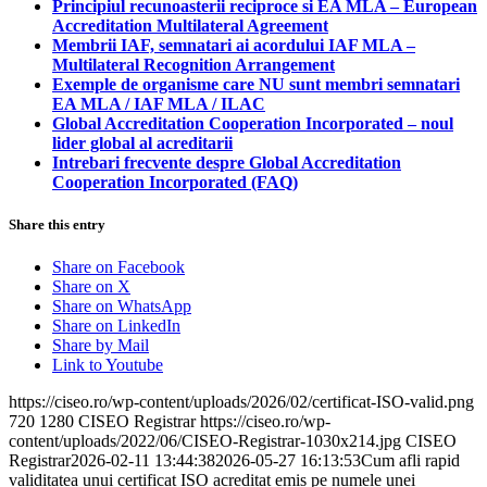
Principiul recunoasterii reciproce si EA MLA – European
Accreditation Multilateral Agreement
Membrii IAF, semnatari ai acordului IAF MLA –
Multilateral Recognition Arrangement
Exemple de organisme care NU sunt membri semnatari
EA MLA / IAF MLA / ILAC
Global Accreditation Cooperation Incorporated – noul
lider global al acreditarii
Intrebari frecvente despre Global Accreditation
Cooperation Incorporated (FAQ)
Share this entry
Share on Facebook
Share on X
Share on WhatsApp
Share on LinkedIn
Share by Mail
Link to Youtube
https://ciseo.ro/wp-content/uploads/2026/02/certificat-ISO-valid.png
720
1280
CISEO Registrar
https://ciseo.ro/wp-
content/uploads/2022/06/CISEO-Registrar-1030x214.jpg
CISEO
Registrar
2026-02-11 13:44:38
2026-05-27 16:13:53
Cum afli rapid
validitatea unui certificat ISO acreditat emis pe numele unei