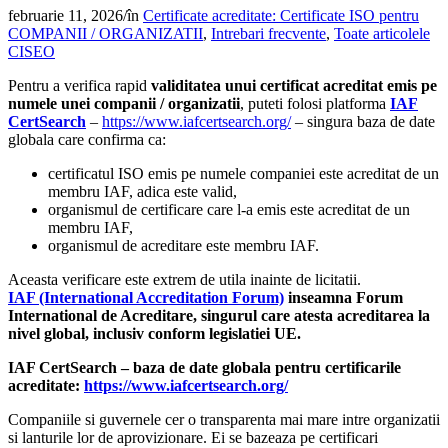
februarie 11, 2026
/
în
Certificate acreditate: Certificate ISO pentru
COMPANII / ORGANIZATII
,
Intrebari frecvente
,
Toate articolele
CISEO
Pentru a verifica rapid
validitatea unui certificat acreditat emis pe
numele unei companii / organizatii
, puteti folosi platforma
IAF
CertSearch
–
https://www.iafcertsearch.org/
– singura baza de date
globala care confirma ca:
certificatul ISO emis pe numele companiei este acreditat de un
membru IAF, adica este valid,
organismul de certificare care l-a emis este acreditat de un
membru IAF,
organismul de acreditare este membru IAF.
Aceasta verificare este extrem de utila inainte de licitatii.
IAF (International Accreditation Forum)
inseamna Forum
International de Acreditare, singurul care atesta acreditarea la
nivel global, inclusiv conform legislatiei UE.
IAF CertSearch – baza de date globala pentru certificarile
acreditate:
https://www.iafcertsearch.org/
Companiile si guvernele cer o transparenta mai mare intre organizatii
si lanturile lor de aprovizionare. Ei se bazeaza pe certificari