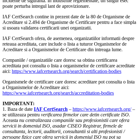
incidente de siguranta. In industriile reglementate, un singur esec
poate perturba intregul lant de aprovizionare.
IAF CertSearch contine in prezent date de la 80 de Organisme de
Acreditare si 2.494 de Organisme de Certificare pentru a face simpla
si usoara validarea certificarii unei organizatii.
IAF CertSearch ofera, de asemenea, organizatiilor informatii despre
reteaua acreditata, care include o lista a tuturor Organismelor de
Acreditare si a Organismelor de Certificare din intreaga lume.
Companiile / organizatiile care doresc sa obtina certificarea
acreditata pot consulta o lista a organismelor de certificare acreditate
aici:
https://www.iafcertsearch.org/search/certification-bodies
Organismele de certificare care doresc acreditare pot consulta o lista
a Organismelor de Acreditare aici:
https://www.iafcertsearch.org/search/accreditation-bodies
IMPORTANT:
1. Baza de date
IAF CertSearch
–
https://www.iafcertsearch.org/
–
se utilizeaza pentru
verificarea firmelor care detin certificate ISO
.
Aceasta
nu centralizeaza companiile sau profesionistii care ofera
servicii in domeniul ISO, asadar CISEO Registrar, firmele de
consultanta, lectorii, auditorii, consultantii si alti profesionisti /
persoane fizice care ofera servicii in domeniul ISO nu pot sa