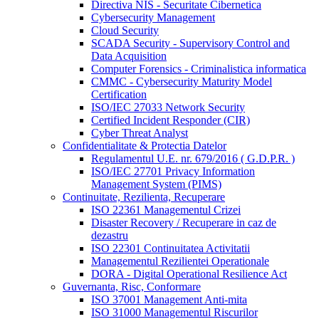
Directiva NIS - Securitate Cibernetica
Cybersecurity Management
Cloud Security
SCADA Security - Supervisory Control and
Data Acquisition
Computer Forensics - Criminalistica informatica
CMMC - Cybersecurity Maturity Model
Certification
ISO/IEC 27033 Network Security
Certified Incident Responder (CIR)
Cyber Threat Analyst
Confidentialitate & Protectia Datelor
Regulamentul U.E. nr. 679/2016 ( G.D.P.R. )
ISO/IEC 27701 Privacy Information
Management System (PIMS)
Continuitate, Rezilienta, Recuperare
ISO 22361 Managementul Crizei
Disaster Recovery / Recuperare in caz de
dezastru
ISO 22301 Continuitatea Activitatii
Managementul Rezilientei Operationale
DORA - Digital Operational Resilience Act
Guvernanta, Risc, Conformare
ISO 37001 Management Anti-mita
ISO 31000 Managementul Riscurilor