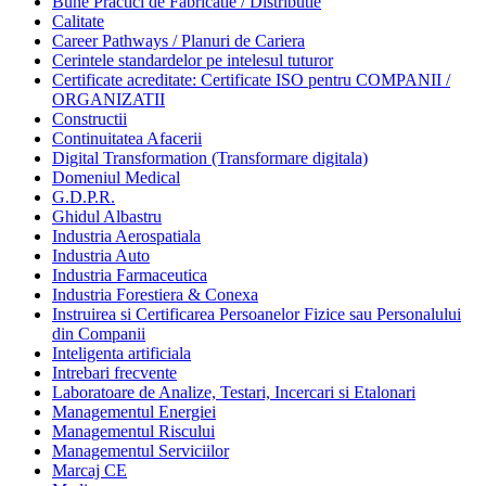
Bune Practici de Fabricatie / Distributie
Calitate
Career Pathways / Planuri de Cariera
Cerintele standardelor pe intelesul tuturor
Certificate acreditate: Certificate ISO pentru COMPANII /
ORGANIZATII
Constructii
Continuitatea Afacerii
Digital Transformation (Transformare digitala)
Domeniul Medical
G.D.P.R.
Ghidul Albastru
Industria Aerospatiala
Industria Auto
Industria Farmaceutica
Industria Forestiera & Conexa
Instruirea si Certificarea Persoanelor Fizice sau Personalului
din Companii
Inteligenta artificiala
Intrebari frecvente
Laboratoare de Analize, Testari, Incercari si Etalonari
Managementul Energiei
Managementul Riscului
Managementul Serviciilor
Marcaj CE