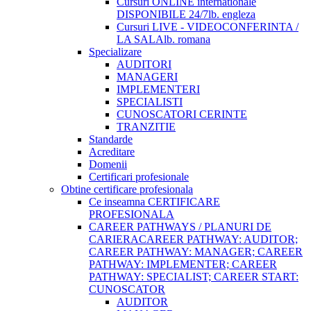
Cursuri ONLINE internationale
DISPONIBILE 24/7
lb. engleza
Cursuri LIVE - VIDEOCONFERINTA /
LA SALA
lb. romana
Specializare
AUDITORI
MANAGERI
IMPLEMENTERI
SPECIALISTI
CUNOSCATORI CERINTE
TRANZITIE
Standarde
Acreditare
Domenii
Certificari profesionale
Obtine certificare profesionala
Ce inseamna CERTIFICARE
PROFESIONALA
CAREER PATHWAYS / PLANURI DE
CARIERA
CAREER PATHWAY: AUDITOR;
CAREER PATHWAY: MANAGER; CAREER
PATHWAY: IMPLEMENTER; CAREER
PATHWAY: SPECIALIST; CAREER START:
CUNOSCATOR
AUDITOR