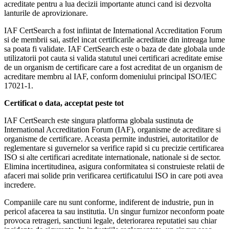
acreditate pentru a lua decizii importante atunci cand isi dezvolta
lanturile de aprovizionare.
IAF CertSearch a fost infiintat de International Accreditation Forum
si de membrii sai, astfel incat certificarile acreditate din intreaga lume
sa poata fi validate. IAF CertSearch este o baza de date globala unde
utilizatorii pot cauta si valida statutul unei certificari acreditate emise
de un organism de certificare care a fost acreditat de un organism de
acreditare membru al IAF, conform domeniului principal ISO/IEC
17021-1.
Certificat o data, acceptat peste tot
IAF CertSearch este singura platforma globala sustinuta de
International Accreditation Forum (IAF), organisme de acreditare si
organisme de certificare. Aceasta permite industriei, autoritatilor de
reglementare si guvernelor sa verifice rapid si cu precizie certificarea
ISO si alte certificari acreditate internationale, nationale si de sector.
Elimina incertitudinea, asigura conformitatea si construieste relatii de
afaceri mai solide prin verificarea certificatului ISO in care poti avea
incredere.
Companiile care nu sunt conforme, indiferent de industrie, pun in
pericol afacerea ta sau institutia. Un singur furnizor neconform poate
provoca retrageri, sanctiuni legale, deteriorarea reputatiei sau chiar