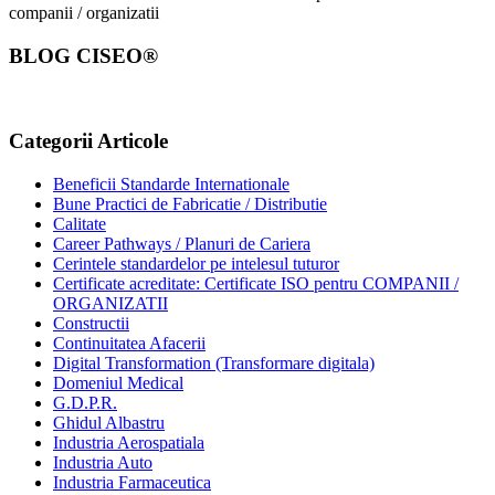
companii / organizatii
BLOG CISEO®
Categorii Articole
Beneficii Standarde Internationale
Bune Practici de Fabricatie / Distributie
Calitate
Career Pathways / Planuri de Cariera
Cerintele standardelor pe intelesul tuturor
Certificate acreditate: Certificate ISO pentru COMPANII /
ORGANIZATII
Constructii
Continuitatea Afacerii
Digital Transformation (Transformare digitala)
Domeniul Medical
G.D.P.R.
Ghidul Albastru
Industria Aerospatiala
Industria Auto
Industria Farmaceutica