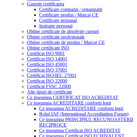
Gaseste certificarea
Certificare companii / organizatii
Certificare produs / Marcaj CE
Certificare personal
Instruire personal
Obtine certificate de absolvire cursuri
Obtine certificate profesionale
Obtine certificate de produs / Marcaj CE
Obtine certificate ISO
Certificat ISO 9001
Certificat ISO 14001
Certificat ISO 45001
Certificat ISO 37001
Certificat ISO/IEC 27001
Certificat ISO 22000
Certificat FSSC 22000
Alte tipuri de certificate
Ce inseamna CERTIFICAT ISO ACREDITAT
Ce inseamna ACREDITARE conform legii
Ce inseamna ACREDITARE conform legii
Rolul IAF (International Accreditation Forum)
Ce inseamna PRINCIPIUL RECUNOASTERII
RECIPROCE
Ce inseamna Certificat ISO ACREDITAT
Ce inseamna Certificat ISO ECHIVALENT