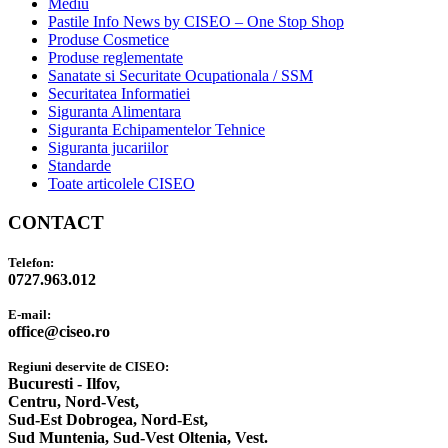
Mediu
Pastile Info News by CISEO – One Stop Shop
Produse Cosmetice
Produse reglementate
Sanatate si Securitate Ocupationala / SSM
Securitatea Informatiei
Siguranta Alimentara
Siguranta Echipamentelor Tehnice
Siguranta jucariilor
Standarde
Toate articolele CISEO
CONTACT
Telefon:
0727.963.012
E-mail:
office@ciseo.ro
Regiuni deservite de CISEO:
Bucuresti - Ilfov,
Centru,
Nord-Vest,
Sud-Est Dobrogea,
Nord-Est,
Sud Muntenia,
Sud-Vest Oltenia,
Vest.