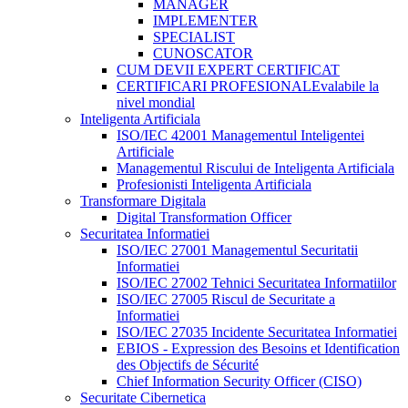
MANAGER
IMPLEMENTER
SPECIALIST
CUNOSCATOR
CUM DEVII EXPERT CERTIFICAT
CERTIFICARI PROFESIONALE
valabile la
nivel mondial
Inteligenta Artificiala
ISO/IEC 42001 Managementul Inteligentei
Artificiale
Managementul Riscului de Inteligenta Artificiala
Profesionisti Inteligenta Artificiala
Transformare Digitala
Digital Transformation Officer
Securitatea Informatiei
ISO/IEC 27001 Managementul Securitatii
Informatiei
ISO/IEC 27002 Tehnici Securitatea Informatiilor
ISO/IEC 27005 Riscul de Securitate a
Informatiei
ISO/IEC 27035 Incidente Securitatea Informatiei
EBIOS - Expression des Besoins et Identification
des Objectifs de Sécurité
Chief Information Security Officer (CISO)
Securitate Cibernetica