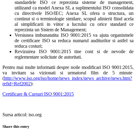
standardele ISO ce reprezinta sisteme de management,
utilizand ca model Anexa SL a suplimentului ISO consolidata
cu directivele ISO/IEC; Anexa SL ofera o structura, un
continut si o terminologie similare, scopul alinierii fiind acela
al simplificarii in viitor a lucrului cu orice standard ce
reprezinta un Sistem de Management;
Versiunea imbunatatita ISO 9001:2015 va ajuta organismele
de certificare ISO sa reduca numarul auditurilor si astfel sa
reduca costuri;
Revizuirea ISO 9001:2015 tine cont si de nevoile de
reglementare solicitate de autoritati.
Pentru mai multe informatii despre noile modificari ISO 9001:2015,
va invitam sa vizionati si urmatorul film de 5 minute
(
http://www.iso.org/iso/home/news_index/news_archive/news.htm?
refid=Ref2002
):
Certificare & Cursuri ISO 9001:2015
Sursa articol: iso.org
Share this entry