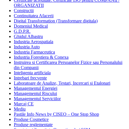
Certificate acreditate: Certificate ISO pentru COMPANII /
ORGANIZATII
Constructii
Continuitatea Afacerii
Digital Transformation (Transformare digitala)
Domeniul Medical
G.D.P.R.
Ghidul Albastru
Industria Aerospatiala
Industria Auto
Industria Farmaceutica
Industria Forestiera & Conexa
Instruirea si Certificarea Persoanelor Fizice sau Personalului
din Companii
Inteligenta artificiala
Intrebari frecvente
Laboratoare de Analize, Testari, Incercari si Etalonari
Managementul Energiei
Managementul Riscului
Managementul Serviciilor
Marcaj CE
Mediu
Pastile Info News by CISEO – One Stop Shop
Produse Cosmetice
Produse reglementate