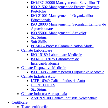
ISO/IEC 20000 Managementul Serviciilor IT
ISO 21502 Management de Proiect, Program,
Portofoliu
ISO 21001 Managementul Organizatiilor
Educationale
ISO 28000 Managementul Securitatii Lantului de
Aprovizionare
ISO 55001 Managementul Activelor
Six Sigma
Soft Skills
PCM® – Process Communication Model
Calitate Laboratoare
ISO 15189 Laboratoare Medicale
ISO/IEC 17025 Laboratoare de
Incercari/Etalonari
Calitate Dispozitive Medicale
ISO 13485 Calitate pentru Dispozitive Medicale
Calitate Industria Auto
IATF 16949 Calitate Industria Auto
CORE TOOLS
Six Sigma
Calitate Industria Aerospatiala
AS/EN 9100 Calitate Industria Aerospatiala
Certificare
Toate certificarile