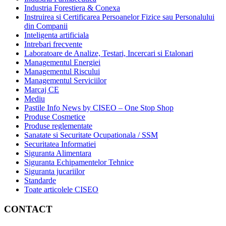
Industria Forestiera & Conexa
Instruirea si Certificarea Persoanelor Fizice sau Personalului
din Companii
Inteligenta artificiala
Intrebari frecvente
Laboratoare de Analize, Testari, Incercari si Etalonari
Managementul Energiei
Managementul Riscului
Managementul Serviciilor
Marcaj CE
Mediu
Pastile Info News by CISEO – One Stop Shop
Produse Cosmetice
Produse reglementate
Sanatate si Securitate Ocupationala / SSM
Securitatea Informatiei
Siguranta Alimentara
Siguranta Echipamentelor Tehnice
Siguranta jucariilor
Standarde
Toate articolele CISEO
CONTACT