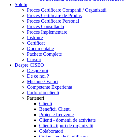
Solutii
Proces Certificare Companii / Organizatii
Proces Certificare de Produs
Proces Certificare Personal
Proces Consultanta
Proces Implementare
Instruire
Certificat
Documentatie
Pachete Complete
Cursuri
Despre CISEO
Despre noi
De ce noi ?
Misiune / Valori
Competente Experienta
Portofoliu clienti
Parteneri
Clienti
Beneficii Clienti
Proiecte frecvente
Clienti - domenii de activitate
Clienti - tipuri de organizatii
Colaboratori
Organisme de Certificare