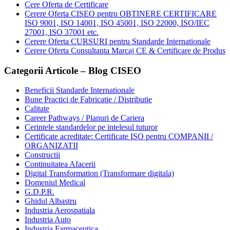
Cere Oferta de Certificare
Cerere Oferta CISEO pentru OBTINERE CERTIFICARE
ISO 9001, ISO 14001, ISO 45001, ISO 22000, ISO/IEC
27001, ISO 37001 etc.
Cerere Oferta CURSURI pentru Standarde Internationale
Cerere Oferta Consultanta Marcaj CE & Certificare de Produs
Categorii Articole – Blog CISEO
Beneficii Standarde Internationale
Bune Practici de Fabricatie / Distributie
Calitate
Career Pathways / Planuri de Cariera
Cerintele standardelor pe intelesul tuturor
Certificate acreditate: Certificate ISO pentru COMPANII /
ORGANIZATII
Constructii
Continuitatea Afacerii
Digital Transformation (Transformare digitala)
Domeniul Medical
G.D.P.R.
Ghidul Albastru
Industria Aerospatiala
Industria Auto
Industria Farmaceutica