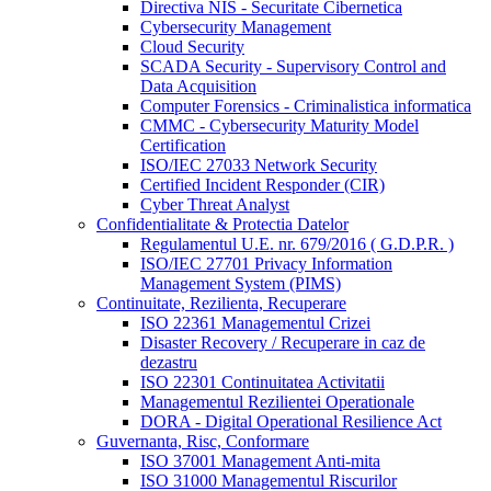
Directiva NIS - Securitate Cibernetica
Cybersecurity Management
Cloud Security
SCADA Security - Supervisory Control and
Data Acquisition
Computer Forensics - Criminalistica informatica
CMMC - Cybersecurity Maturity Model
Certification
ISO/IEC 27033 Network Security
Certified Incident Responder (CIR)
Cyber Threat Analyst
Confidentialitate & Protectia Datelor
Regulamentul U.E. nr. 679/2016 ( G.D.P.R. )
ISO/IEC 27701 Privacy Information
Management System (PIMS)
Continuitate, Rezilienta, Recuperare
ISO 22361 Managementul Crizei
Disaster Recovery / Recuperare in caz de
dezastru
ISO 22301 Continuitatea Activitatii
Managementul Rezilientei Operationale
DORA - Digital Operational Resilience Act
Guvernanta, Risc, Conformare
ISO 37001 Management Anti-mita
ISO 31000 Managementul Riscurilor