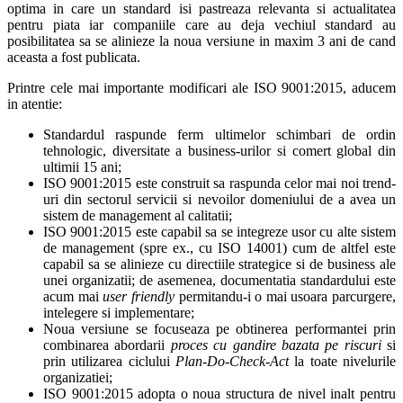
optima in care un standard isi pastreaza relevanta si actualitatea
pentru piata iar companiile care au deja vechiul standard au
posibilitatea sa se alinieze la noua versiune in maxim 3 ani de cand
aceasta a fost publicata.
Printre cele mai importante modificari ale ISO 9001:2015, aducem
in atentie:
Standardul raspunde ferm ultimelor schimbari de ordin
tehnologic, diversitate a business-urilor si comert global din
ultimii 15 ani;
ISO 9001:2015 este construit sa raspunda celor mai noi trend-
uri din sectorul servicii si nevoilor domeniului de a avea un
sistem de management al calitatii;
ISO 9001:2015 este capabil sa se integreze usor cu alte sistem
de management (spre ex., cu ISO 14001) cum de altfel este
capabil sa se alinieze cu directiile strategice si de business ale
unei organizatii; de asemenea, documentatia standardului este
acum mai
user friendly
permitandu-i o mai usoara parcurgere,
intelegere si implementare;
Noua versiune se focuseaza pe obtinerea performantei prin
combinarea abordarii
proces cu gandire bazata pe riscuri
si
prin utilizarea ciclului
Plan-Do-Check-Act
la toate nivelurile
organizatiei;
ISO 9001:2015 adopta o noua structura de nivel inalt pentru