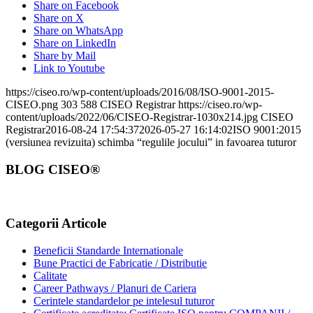
Share on Facebook
Share on X
Share on WhatsApp
Share on LinkedIn
Share by Mail
Link to Youtube
https://ciseo.ro/wp-content/uploads/2016/08/ISO-9001-2015-
CISEO.png
303
588
CISEO Registrar
https://ciseo.ro/wp-
content/uploads/2022/06/CISEO-Registrar-1030x214.jpg
CISEO
Registrar
2016-08-24 17:54:37
2026-05-27 16:14:02
ISO 9001:2015
(versiunea revizuita) schimba “regulile jocului” in favoarea tuturor
BLOG CISEO®
Categorii Articole
Beneficii Standarde Internationale
Bune Practici de Fabricatie / Distributie
Calitate
Career Pathways / Planuri de Cariera
Cerintele standardelor pe intelesul tuturor