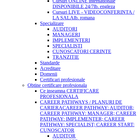
Cursuri ONLINE internationale
DISPONIBILE 24/7
lb. engleza
Cursuri LIVE - VIDEOCONFERINTA /
LA SALA
lb. romana
Specializare
AUDITORI
MANAGERI
IMPLEMENTERI
SPECIALISTI
CUNOSCATORI CERINTE
TRANZITIE
Standarde
Acreditare
Domenii
Certificari profesionale
Obtine certificare profesionala
Ce inseamna CERTIFICARE
PROFESIONALA
CAREER PATHWAYS / PLANURI DE
CARIERA
CAREER PATHWAY: AUDITOR;
CAREER PATHWAY: MANAGER; CAREER
PATHWAY: IMPLEMENTER; CAREER
PATHWAY: SPECIALIST; CAREER START:
CUNOSCATOR
AUDITOR