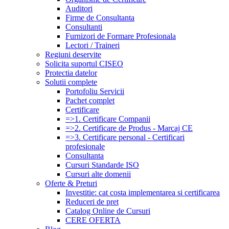
Auditori
Firme de Consultanta
Consultanti
Furnizori de Formare Profesionala
Lectori / Traineri
Regiuni deservite
Solicita suportul CISEO
Protectia datelor
Solutii complete
Portofoliu Servicii
Pachet complet
Certificare
=>1. Certificare Companii
=>2. Certificare de Produs - Marcaj CE
=>3. Certificare personal - Certificari
profesionale
Consultanta
Cursuri Standarde ISO
Cursuri alte domenii
Oferte & Preturi
Investitie: cat costa implementarea si certificarea
Reduceri de pret
Catalog Online de Cursuri
CERE OFERTA