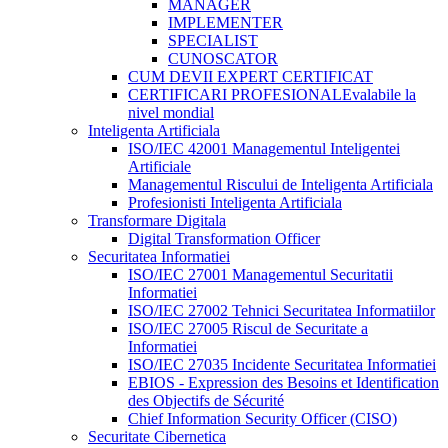
MANAGER
IMPLEMENTER
SPECIALIST
CUNOSCATOR
CUM DEVII EXPERT CERTIFICAT
CERTIFICARI PROFESIONALE
valabile la
nivel mondial
Inteligenta Artificiala
ISO/IEC 42001 Managementul Inteligentei
Artificiale
Managementul Riscului de Inteligenta Artificiala
Profesionisti Inteligenta Artificiala
Transformare Digitala
Digital Transformation Officer
Securitatea Informatiei
ISO/IEC 27001 Managementul Securitatii
Informatiei
ISO/IEC 27002 Tehnici Securitatea Informatiilor
ISO/IEC 27005 Riscul de Securitate a
Informatiei
ISO/IEC 27035 Incidente Securitatea Informatiei
EBIOS - Expression des Besoins et Identification
des Objectifs de Sécurité
Chief Information Security Officer (CISO)
Securitate Cibernetica