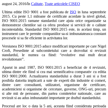
august 24, 2016
/
în
Calitate
,
Toate articolele CISEO
Ultima editie ISO 9001 a fost publicata de
ISO
in luna septembrie
2015. Cu peste 1,1 miloane de certificate acordate la nivel global,
ISO 9001:2015 ramane standardul care ajuta orice organizatie sa
demonstreze clientilor sai ca ofera produse si servicii de o calitate
incontestabila. Standardul ISO 9001:2015 este, in acelasi timp, un
instrument care le permite companiilor sa-si imbunatateasca constant
procesele si sa fie eficiente in activitatea lor.
Versiunea ISO 9001:2015 aduce modificari importante pe care Nigel
Croft, Presedinte al subcomitetului care a dezvoltat si revizuit
standardul, le numea ca fiind: “evolutive mai mult decat
revolutionare”.
Aparut in anul 1987, ISO 9001:2015 a beneficiat de 4 revizuiri,
ultima dintre ele fiind si cea mai semnificativa comparativ cu editia
ISO 9001:2000. Actualizarea standardului a durat 3 ani si a fost
posibila datorita implicarii a sute de experti din industrie si comert,
dintre care: consultanti, utilizatori, organisme de certificare,
academicieni si organisme de cercetare, guverne, ONG-uri, precum
si alte mii de persoane, din partea comitetelor nationale, care au
revizuit si au adus imbunatatiri importante pe draftul standardului.
Procesul are loc o data la 5 ani, aceasta fiind considerata perioada