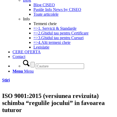
Blog
Blog CISEO
Pastile Info News by CISEO
Toate articolele
Info
Termeni cheie
=>1. Servicii & Standarde
=>2.Ghidul tau pentru Certificare
=>3.Ghidul tau pentru Cursuri
=>4.Alti termeni cheie
Legislatie
CERE OFERTA
Contact
Menu
Menu
Stiri
ISO 9001:2015 (versiunea revizuita)
schimba “regulile jocului” in favoarea
tuturor