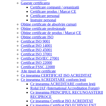
Gaseste certificarea
Certificare companii / organizatii
Certificare produs / Marcaj CE
Certificare personal
Instruire personal
Obtine certificate de absolvire cursuri
Obtine certificate profesionale
Obtine certificate de produs / Marcaj CE
Obtine certificate ISO
Certificat ISO 9001
Certificat ISO 14001
Certificat ISO 45001
Certificat ISO 37001
Certificat ISO/IEC 27001
Certificat ISO 22000
Certificat FSSC 22000
Alte tipuri de certificate
Ce inseamna CERTIFICAT ISO ACREDITAT
Ce inseamna ACREDITARE conform legii
Ce inseamna ACREDITARE conform legii
Rolul IAF (International Accreditation Forum)
Ce inseamna PRINCIPIUL RECUNOASTERII
RECIPROCE
Ce inseamna Certificat ISO ACREDITAT
Ce inseamna Certificat ISO ECHIVALENT