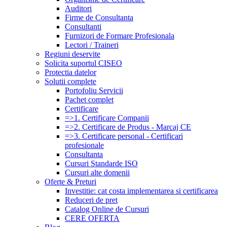
Auditori
Firme de Consultanta
Consultanti
Furnizori de Formare Profesionala
Lectori / Traineri
Regiuni deservite
Solicita suportul CISEO
Protectia datelor
Solutii complete
Portofoliu Servicii
Pachet complet
Certificare
=>1. Certificare Companii
=>2. Certificare de Produs - Marcaj CE
=>3. Certificare personal - Certificari
profesionale
Consultanta
Cursuri Standarde ISO
Cursuri alte domenii
Oferte & Preturi
Investitie: cat costa implementarea si certificarea
Reduceri de pret
Catalog Online de Cursuri
CERE OFERTA