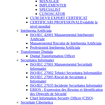
MANAGER
IMPLEMENTER
SPECIALIST
CUNOSCATOR
CUM DEVII EXPERT CERTIFICAT
CERTIFICARI PROFESIONALE
valabile la
nivel mondial
Inteligenta Artificiala
ISO/IEC 42001 Managementul Inteligentei
Artificiale
Managementul Riscului de Inteligenta Artificiala
Profesionisti Inteligenta Artificiala
Transformare Digitala
Digital Transformation Officer
Securitatea Informatiei
ISO/IEC 27001 Managementul Securitatii
Informatiei
ISO/IEC 27002 Tehnici Securitatea Informatiilor
ISO/IEC 27005 Riscul de Securitate a
Informatiei
ISO/IEC 27035 Incidente Securitatea Informatiei
EBIOS - Expression des Besoins et Identification
des Objectifs de Sécurité
Chief Information Security Officer (CISO)
Securitate Cibernetica