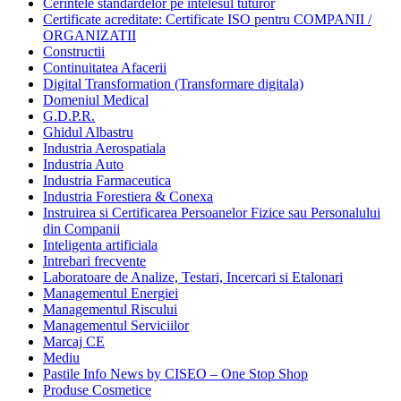
Cerintele standardelor pe intelesul tuturor
Certificate acreditate: Certificate ISO pentru COMPANII /
ORGANIZATII
Constructii
Continuitatea Afacerii
Digital Transformation (Transformare digitala)
Domeniul Medical
G.D.P.R.
Ghidul Albastru
Industria Aerospatiala
Industria Auto
Industria Farmaceutica
Industria Forestiera & Conexa
Instruirea si Certificarea Persoanelor Fizice sau Personalului
din Companii
Inteligenta artificiala
Intrebari frecvente
Laboratoare de Analize, Testari, Incercari si Etalonari
Managementul Energiei
Managementul Riscului
Managementul Serviciilor
Marcaj CE
Mediu
Pastile Info News by CISEO – One Stop Shop
Produse Cosmetice