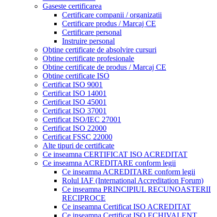
Gaseste certificarea
Certificare companii / organizatii
Certificare produs / Marcaj CE
Certificare personal
Instruire personal
Obtine certificate de absolvire cursuri
Obtine certificate profesionale
Obtine certificate de produs / Marcaj CE
Obtine certificate ISO
Certificat ISO 9001
Certificat ISO 14001
Certificat ISO 45001
Certificat ISO 37001
Certificat ISO/IEC 27001
Certificat ISO 22000
Certificat FSSC 22000
Alte tipuri de certificate
Ce inseamna CERTIFICAT ISO ACREDITAT
Ce inseamna ACREDITARE conform legii
Ce inseamna ACREDITARE conform legii
Rolul IAF (International Accreditation Forum)
Ce inseamna PRINCIPIUL RECUNOASTERII
RECIPROCE
Ce inseamna Certificat ISO ACREDITAT
Ce inseamna Certificat ISO ECHIVALENT