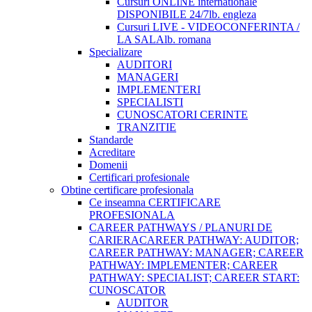
Cursuri ONLINE internationale
DISPONIBILE 24/7
lb. engleza
Cursuri LIVE - VIDEOCONFERINTA /
LA SALA
lb. romana
Specializare
AUDITORI
MANAGERI
IMPLEMENTERI
SPECIALISTI
CUNOSCATORI CERINTE
TRANZITIE
Standarde
Acreditare
Domenii
Certificari profesionale
Obtine certificare profesionala
Ce inseamna CERTIFICARE
PROFESIONALA
CAREER PATHWAYS / PLANURI DE
CARIERA
CAREER PATHWAY: AUDITOR;
CAREER PATHWAY: MANAGER; CAREER
PATHWAY: IMPLEMENTER; CAREER
PATHWAY: SPECIALIST; CAREER START:
CUNOSCATOR
AUDITOR