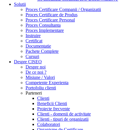
Solutii
Proces Certificare Companii / Organizatii
Proces Certificare de Produs
Proces Certificare Personal
Proces Consultanta
Proces Implementare
Instruire
Certificat
Documentatie
Pachete Complete
Cursuri
Despre CISEO
Despre noi
De ce noi ?
Misiune / Valori
Competente Experienta
Portofoliu clienti
Parteneri
Clienti
Beneficii Clienti
Proiecte frecvente
Clienti - domenii de activitate
Clienti - tipuri de organizatii
Colaboratori
Organisme de Certificare