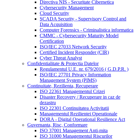
Directiva NIS - Securitate Cibernetica
Cybersecurity Management
Cloud Security
SCADA Security - Supervisory Control and
Data Acquisition
Computer Forensics - Criminalistica informatica
CMMC - Cybersecurity Maturity Model
Certification
ISO/IEC 27033 Network Security
Certified Incident Responder (CIR)
Cyber Threat Analyst
Confidentialitate & Protectia Datelor
Regulamentul U.E. nr. 679/2016 ( G.D.P.R. )
ISO/IEC 27701 Privacy Information
Management System (PIMS)
Continuitate, Rezilienta, Recuperare
ISO 22361 Managementul Crizei
Disaster Recovery / Recuperare in caz de
dezastru
ISO 22301 Continuitatea Activitatii
Managementul Rezilientei Operationale
DORA - Digital Operational Resilience Act
Guvernanta, Risc, Conformare
ISO 37001 Management Anti-mita
ISO 31000 Managementul Riscurilor