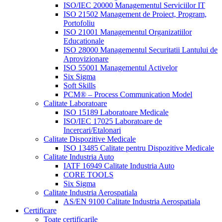
ISO/IEC 20000 Managementul Serviciilor IT
ISO 21502 Management de Proiect, Program,
Portofoliu
ISO 21001 Managementul Organizatiilor
Educationale
ISO 28000 Managementul Securitatii Lantului de
Aprovizionare
ISO 55001 Managementul Activelor
Six Sigma
Soft Skills
PCM® – Process Communication Model
Calitate Laboratoare
ISO 15189 Laboratoare Medicale
ISO/IEC 17025 Laboratoare de
Incercari/Etalonari
Calitate Dispozitive Medicale
ISO 13485 Calitate pentru Dispozitive Medicale
Calitate Industria Auto
IATF 16949 Calitate Industria Auto
CORE TOOLS
Six Sigma
Calitate Industria Aerospatiala
AS/EN 9100 Calitate Industria Aerospatiala
Certificare
Toate certificarile