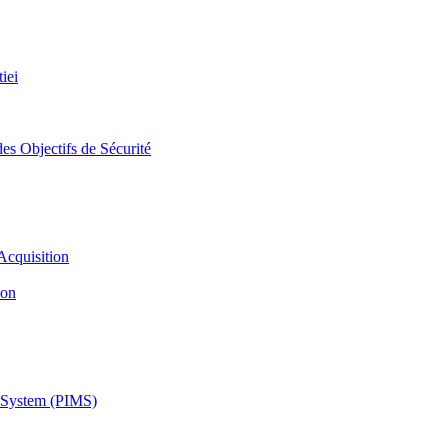
iei
es Objectifs de Sécurité
Acquisition
ion
 System (PIMS)