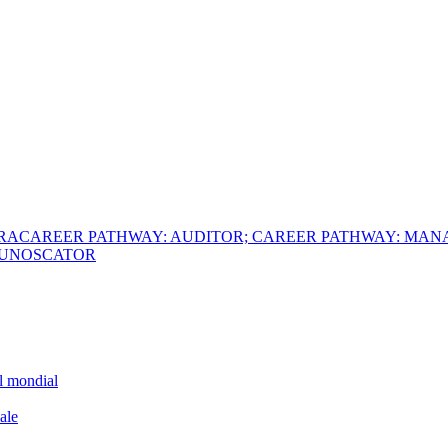
ERA
CAREER PATHWAY: AUDITOR; CAREER PATHWAY: MAN
 CUNOSCATOR
el mondial
ale