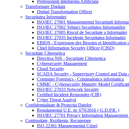
Profesionisti Inteligenta Artificiala
Transformare Digitala
Digital Transformation Officer
Securitatea Informatiei
ISO/IEC 27001 Managementul Securitatii Informat
ISO/IEC 27002 Tehnici Securitatea Informatiilor
ISO/IEC 27005 Riscul de Securitate a Informatiei
ISO/IEC 27035 Incidente Securitatea Informatiei
EBIOS - Expression des Besoins et Identification d
Chief Information Security Officer (CISO)
Securitate Cibernetica
Directiva NIS - Securitate Cibernetica
Cybersecurity Management
Cloud Security
SCADA Security - Supervisory Control and Data 
Computer Forensics - Criminalistica informatica
CMMC - Cybersecurity Maturity Model Certificat
ISO/IEC 27033 Network Security
Certified Incident Responder (CIR)
Cyber Threat Analyst
Confidentialitate & Protectia Datelor
Regulamentul U.E. nr. 679/2016 ( G.D.P.R. )
ISO/IEC 27701 Privacy Information Management
Continuitate, Rezilienta, Recuperare
ISO 22361 Managementul Crizei