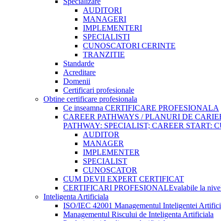
Specializare
AUDITORI
MANAGERI
IMPLEMENTERI
SPECIALISTI
CUNOSCATORI CERINTE
TRANZITIE
Standarde
Acreditare
Domenii
Certificari profesionale
Obtine certificare profesionala
Ce inseamna CERTIFICARE PROFESIONALA
CAREER PATHWAYS / PLANURI DE CARI
PATHWAY: SPECIALIST; CAREER START:
AUDITOR
MANAGER
IMPLEMENTER
SPECIALIST
CUNOSCATOR
CUM DEVII EXPERT CERTIFICAT
CERTIFICARI PROFESIONALE
valabile la niv
Inteligenta Artificiala
ISO/IEC 42001 Managementul Inteligentei Artifici
Managementul Riscului de Inteligenta Artificiala