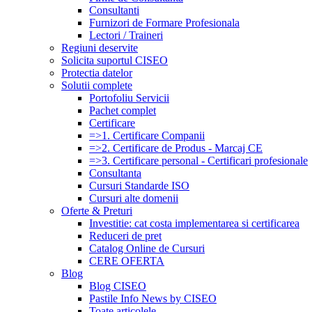
Consultanti
Furnizori de Formare Profesionala
Lectori / Traineri
Regiuni deservite
Solicita suportul CISEO
Protectia datelor
Solutii complete
Portofoliu Servicii
Pachet complet
Certificare
=>1. Certificare Companii
=>2. Certificare de Produs - Marcaj CE
=>3. Certificare personal - Certificari profesionale
Consultanta
Cursuri Standarde ISO
Cursuri alte domenii
Oferte & Preturi
Investitie: cat costa implementarea si certificarea
Reduceri de pret
Catalog Online de Cursuri
CERE OFERTA
Blog
Blog CISEO
Pastile Info News by CISEO
Toate articolele