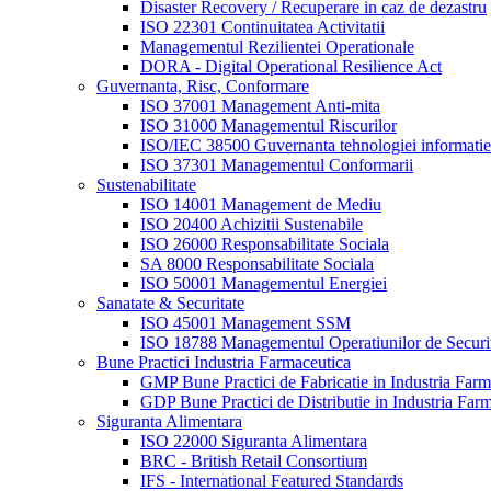
Disaster Recovery / Recuperare in caz de dezastru
ISO 22301 Continuitatea Activitatii
Managementul Rezilientei Operationale
DORA - Digital Operational Resilience Act
Guvernanta, Risc, Conformare
ISO 37001 Management Anti-mita
ISO 31000 Managementul Riscurilor
ISO/IEC 38500 Guvernanta tehnologiei informatiei
ISO 37301 Managementul Conformarii
Sustenabilitate
ISO 14001 Management de Mediu
ISO 20400 Achizitii Sustenabile
ISO 26000 Responsabilitate Sociala
SA 8000 Responsabilitate Sociala
ISO 50001 Managementul Energiei
Sanatate & Securitate
ISO 45001 Management SSM
ISO 18788 Managementul Operatiunilor de Securi
Bune Practici Industria Farmaceutica
GMP Bune Practici de Fabricatie in Industria Farm
GDP Bune Practici de Distributie in Industria Far
Siguranta Alimentara
ISO 22000 Siguranta Alimentara
BRC - British Retail Consortium
IFS - International Featured Standards