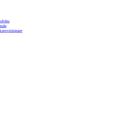
ofoliu
nale
Aprovizionare