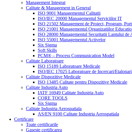
Management Integrat
Calitate & Management in General
ISO 9001 Managementul Calitatii
ISO/IEC 20000 Managementul Serviciilor IT
ISO 21502 Management de Proiect, Program, Port
ISO 21001 Managementul Organizatiilor Educatio
ISO 28000 Managementul Securitatii Lantului de 
ISO 55001 Managementul Activelor
Six Sigma
Soft Skills
PCM® – Process Communication Model
Calitate Laboratoare
ISO 15189 Laboratoare Medicale
ISO/IEC 17025 Laboratoare de Incercari/Etalonari
Calitate Dispozitive Medicale
ISO 13485 Calitate pentru Dispozitive Medicale
Calitate Industria Auto
IATF 16949 Calitate Industria Auto
CORE TOOLS
Six Sigma
Calitate Industria Aerospatiala
AS/EN 9100 Calitate Industria Aerospatiala
Certificare
Toate certificarile
Gaseste certificarea