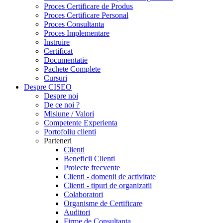
Proces Certificare de Produs
Proces Certificare Personal
Proces Consultanta
Proces Implementare
Instruire
Certificat
Documentatie
Pachete Complete
Cursuri
Despre CISEO
Despre noi
De ce noi ?
Misiune / Valori
Competente Experienta
Portofoliu clienti
Parteneri
Clienti
Beneficii Clienti
Proiecte frecvente
Clienti - domenii de activitate
Clienti - tipuri de organizatii
Colaboratori
Organisme de Certificare
Auditori
Firme de Consultanta