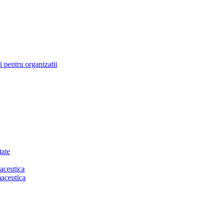
 pentru organizatii
tate
aceutica
maceutica