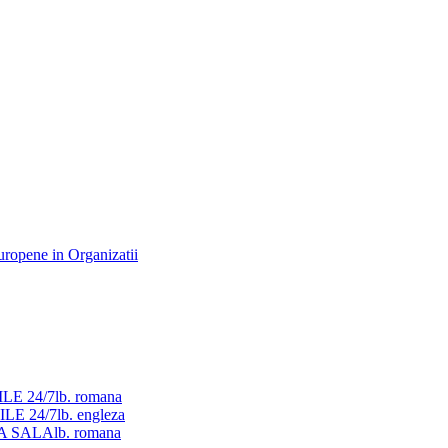
ILE 24/7
lb. romana
ILE 24/7
lb. engleza
LA SALA
lb. romana