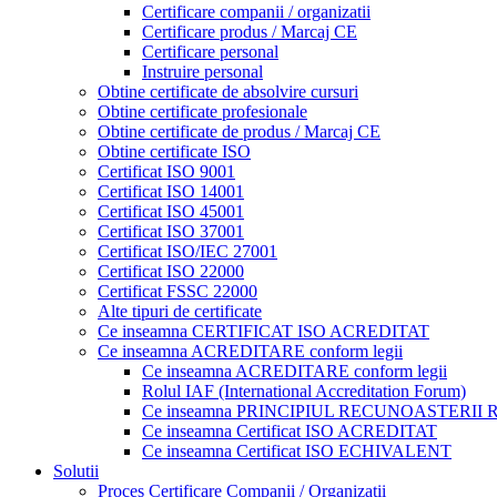
Certificare companii / organizatii
Certificare produs / Marcaj CE
Certificare personal
Instruire personal
Obtine certificate de absolvire cursuri
Obtine certificate profesionale
Obtine certificate de produs / Marcaj CE
Obtine certificate ISO
Certificat ISO 9001
Certificat ISO 14001
Certificat ISO 45001
Certificat ISO 37001
Certificat ISO/IEC 27001
Certificat ISO 22000
Certificat FSSC 22000
Alte tipuri de certificate
Ce inseamna CERTIFICAT ISO ACREDITAT
Ce inseamna ACREDITARE conform legii
Ce inseamna ACREDITARE conform legii
Rolul IAF (International Accreditation Forum)
Ce inseamna PRINCIPIUL RECUNOASTERII
Ce inseamna Certificat ISO ACREDITAT
Ce inseamna Certificat ISO ECHIVALENT
Solutii
Proces Certificare Companii / Organizatii