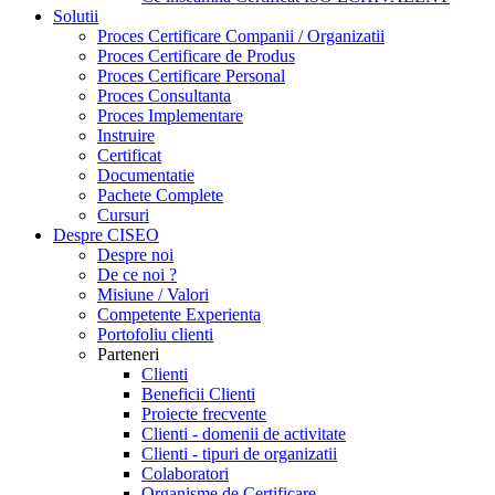
Solutii
Proces Certificare Companii / Organizatii
Proces Certificare de Produs
Proces Certificare Personal
Proces Consultanta
Proces Implementare
Instruire
Certificat
Documentatie
Pachete Complete
Cursuri
Despre CISEO
Despre noi
De ce noi ?
Misiune / Valori
Competente Experienta
Portofoliu clienti
Parteneri
Clienti
Beneficii Clienti
Proiecte frecvente
Clienti - domenii de activitate
Clienti - tipuri de organizatii
Colaboratori
Organisme de Certificare