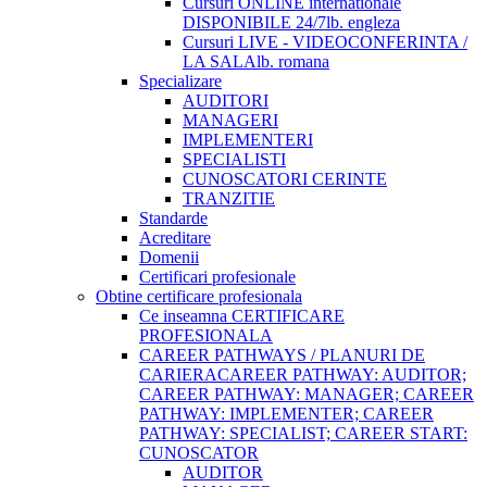
Cursuri ONLINE internationale
DISPONIBILE 24/7
lb. engleza
Cursuri LIVE - VIDEOCONFERINTA /
LA SALA
lb. romana
Specializare
AUDITORI
MANAGERI
IMPLEMENTERI
SPECIALISTI
CUNOSCATORI CERINTE
TRANZITIE
Standarde
Acreditare
Domenii
Certificari profesionale
Obtine certificare profesionala
Ce inseamna CERTIFICARE
PROFESIONALA
CAREER PATHWAYS / PLANURI DE
CARIERA
CAREER PATHWAY: AUDITOR;
CAREER PATHWAY: MANAGER; CAREER
PATHWAY: IMPLEMENTER; CAREER
PATHWAY: SPECIALIST; CAREER START:
CUNOSCATOR
AUDITOR