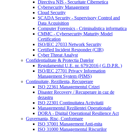
Directiva NIS - Securitate Cibernetica
Cybersecurity Management
Cloud Security
SCADA Security - Supervisory Control and
Data Acquisition
Computer Forensics - Criminalistica informatica
CMMC - Cybersecurity Maturity Model
Certification
ISO/IEC 27033 Network Security
Certified Incident Responder (CIR)
Cyber Threat Analyst
Confidentialitate & Protectia Datelor
Regulamentul U.E. nr. 679/2016 ( G.D.P.R. )
ISO/IEC 27701 Privacy Information
Management System (PIMS)
Continuitate, Rezilienta, Recuperare
ISO 22361 Managementul Crizei
Disaster Recovery / Recuperare in caz de
dezastru
ISO 22301 Continuitatea Activitatii
Managementul Rezilientei Operationale
DORA - Digital Operational Resilience Act
Guvernanta, Risc, Conformare
ISO 37001 Management Anti-mita
ISO 31000 Managementul Riscurilor