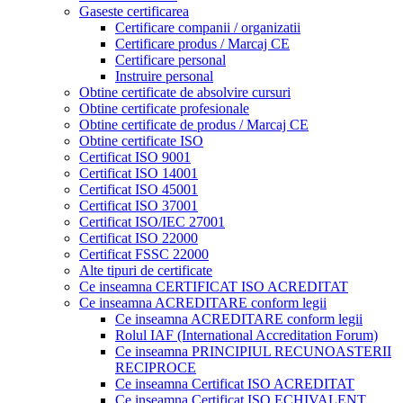
Gaseste certificarea
Certificare companii / organizatii
Certificare produs / Marcaj CE
Certificare personal
Instruire personal
Obtine certificate de absolvire cursuri
Obtine certificate profesionale
Obtine certificate de produs / Marcaj CE
Obtine certificate ISO
Certificat ISO 9001
Certificat ISO 14001
Certificat ISO 45001
Certificat ISO 37001
Certificat ISO/IEC 27001
Certificat ISO 22000
Certificat FSSC 22000
Alte tipuri de certificate
Ce inseamna CERTIFICAT ISO ACREDITAT
Ce inseamna ACREDITARE conform legii
Ce inseamna ACREDITARE conform legii
Rolul IAF (International Accreditation Forum)
Ce inseamna PRINCIPIUL RECUNOASTERII
RECIPROCE
Ce inseamna Certificat ISO ACREDITAT
Ce inseamna Certificat ISO ECHIVALENT