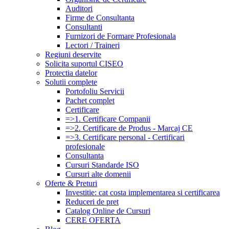
Auditori
Firme de Consultanta
Consultanti
Furnizori de Formare Profesionala
Lectori / Traineri
Regiuni deservite
Solicita suportul CISEO
Protectia datelor
Solutii complete
Portofoliu Servicii
Pachet complet
Certificare
=>1. Certificare Companii
=>2. Certificare de Produs - Marcaj CE
=>3. Certificare personal - Certificari
profesionale
Consultanta
Cursuri Standarde ISO
Cursuri alte domenii
Oferte & Preturi
Investitie: cat costa implementarea si certificarea
Reduceri de pret
Catalog Online de Cursuri
CERE OFERTA