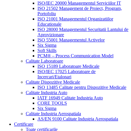
ISO/IEC 20000 Managementul Serviciilor IT
ISO 21502 Management de Proiect, Program,
Portofoliu
ISO 21001 Managementul Organizatiilor
Educationale
ISO 28000 Managementul Securitatii Lantului de
Aprovizionare
ISO 55001 Managementul Activelor
Six Sigma
Soft Skills
PCM® – Process Communication Model
Calitate Laboratoare
ISO 15189 Laboratoare Medicale
ISO/IEC 17025 Laboratoare de
Incercari/Etalonari
Calitate Dispozitive Medicale
ISO 13485 Calitate pentru Dispozitive Medicale
Calitate Industria Auto
IATF 16949 Calitate Industria Auto
CORE TOOLS
Six Sigma
Calitate Industria Aerospatiala
AS/EN 9100 Calitate Industria Aerospatiala
Certificare
Toate certificarile