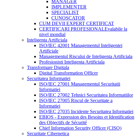
MANAGER
IMPLEMENTER
SPECIALIST
CUNOSCATOR
CUM DEVII EXPERT CERTIFICAT
CERTIFICARI PROFESIONALE
valabile la
nivel mondial
Inteligenta Artificiala
ISO/IEC 42001 Managementul Inteligentei
Artificiale
Managementul Riscului de Inteligenta Artificiala
Profesionisti Inteligenta Artificiala
Transformare Digitala
Digital Transformation Officer
Securitatea Informatiei
ISO/IEC 27001 Managementul Securitatii
Informatiei
ISO/IEC 27002 Tehnici Securitatea Informatiilor
ISO/IEC 27005 Riscul de Securitate a
Informatiei
ISO/IEC 27035 Incidente Securitatea Informatiei
EBIOS - Expression des Besoins et Identification
des Objectifs de Sécurité
Chief Information Security Officer (CISO)
Securitate Cibernetica