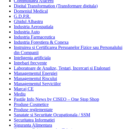
Continuitatea Afacerii
Digital Transformation (Transformare digitala)
Domeniul Medical
G.D.P.R.
Ghidul Albastru
Industria Aerospatiala
Industria Auto
Industria Farmaceutica
Industria Forestiera & Conexa
Instruirea si Certificarea Persoanelor Fizice sau Personalului
din Companii
Inteligenta artificiala
Intrebari frecvente
Laboratoare de Analize, Testari, Incercari si Etalonari
Managementul Energiei
Managementul Riscului
Managementul Serviciilor
Marcaj CE
Mediu
Pastile Info News by CISEO – One Stop Shop
Produse Cosmetice
Produse reglementate
Sanatate si Securitate Ocupationala / SSM
Securitatea Informatiei
Siguranta Alimentara