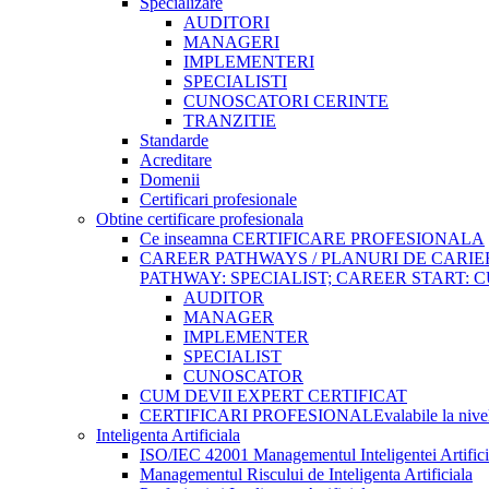
Specializare
AUDITORI
MANAGERI
IMPLEMENTERI
SPECIALISTI
CUNOSCATORI CERINTE
TRANZITIE
Standarde
Acreditare
Domenii
Certificari profesionale
Obtine certificare profesionala
Ce inseamna CERTIFICARE PROFESIONALA
CAREER PATHWAYS / PLANURI DE CARI
PATHWAY: SPECIALIST; CAREER START:
AUDITOR
MANAGER
IMPLEMENTER
SPECIALIST
CUNOSCATOR
CUM DEVII EXPERT CERTIFICAT
CERTIFICARI PROFESIONALE
valabile la niv
Inteligenta Artificiala
ISO/IEC 42001 Managementul Inteligentei Artifici
Managementul Riscului de Inteligenta Artificiala