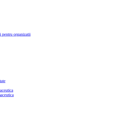
 pentru organizatii
tate
aceutica
maceutica