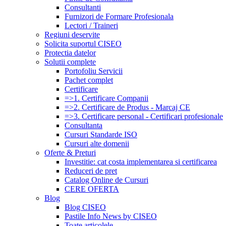
Consultanti
Furnizori de Formare Profesionala
Lectori / Traineri
Regiuni deservite
Solicita suportul CISEO
Protectia datelor
Solutii complete
Portofoliu Servicii
Pachet complet
Certificare
=>1. Certificare Companii
=>2. Certificare de Produs - Marcaj CE
=>3. Certificare personal - Certificari profesionale
Consultanta
Cursuri Standarde ISO
Cursuri alte domenii
Oferte & Preturi
Investitie: cat costa implementarea si certificarea
Reduceri de pret
Catalog Online de Cursuri
CERE OFERTA
Blog
Blog CISEO
Pastile Info News by CISEO
Toate articolele