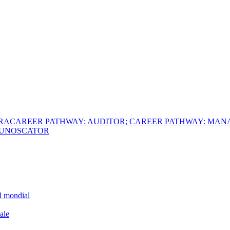
ERA
CAREER PATHWAY: AUDITOR; CAREER PATHWAY: MAN
 CUNOSCATOR
el mondial
ale