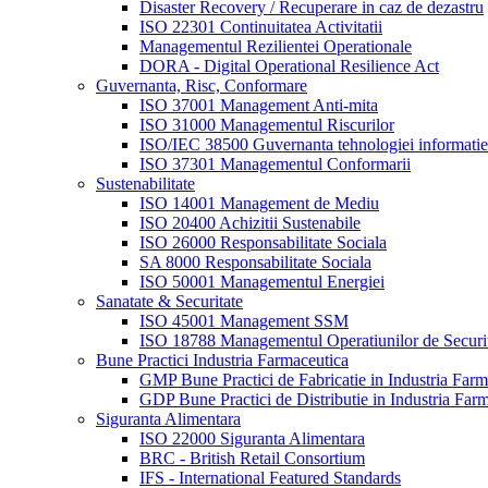
Disaster Recovery / Recuperare in caz de dezastru
ISO 22301 Continuitatea Activitatii
Managementul Rezilientei Operationale
DORA - Digital Operational Resilience Act
Guvernanta, Risc, Conformare
ISO 37001 Management Anti-mita
ISO 31000 Managementul Riscurilor
ISO/IEC 38500 Guvernanta tehnologiei informatiei
ISO 37301 Managementul Conformarii
Sustenabilitate
ISO 14001 Management de Mediu
ISO 20400 Achizitii Sustenabile
ISO 26000 Responsabilitate Sociala
SA 8000 Responsabilitate Sociala
ISO 50001 Managementul Energiei
Sanatate & Securitate
ISO 45001 Management SSM
ISO 18788 Managementul Operatiunilor de Securi
Bune Practici Industria Farmaceutica
GMP Bune Practici de Fabricatie in Industria Farm
GDP Bune Practici de Distributie in Industria Far
Siguranta Alimentara
ISO 22000 Siguranta Alimentara
BRC - British Retail Consortium
IFS - International Featured Standards