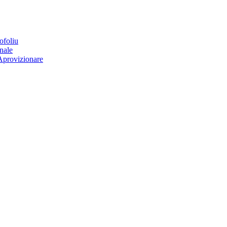
ofoliu
nale
Aprovizionare