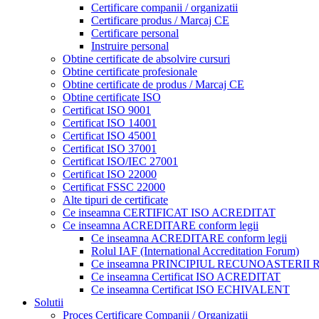
Certificare companii / organizatii
Certificare produs / Marcaj CE
Certificare personal
Instruire personal
Obtine certificate de absolvire cursuri
Obtine certificate profesionale
Obtine certificate de produs / Marcaj CE
Obtine certificate ISO
Certificat ISO 9001
Certificat ISO 14001
Certificat ISO 45001
Certificat ISO 37001
Certificat ISO/IEC 27001
Certificat ISO 22000
Certificat FSSC 22000
Alte tipuri de certificate
Ce inseamna CERTIFICAT ISO ACREDITAT
Ce inseamna ACREDITARE conform legii
Ce inseamna ACREDITARE conform legii
Rolul IAF (International Accreditation Forum)
Ce inseamna PRINCIPIUL RECUNOASTERII
Ce inseamna Certificat ISO ACREDITAT
Ce inseamna Certificat ISO ECHIVALENT
Solutii
Proces Certificare Companii / Organizatii