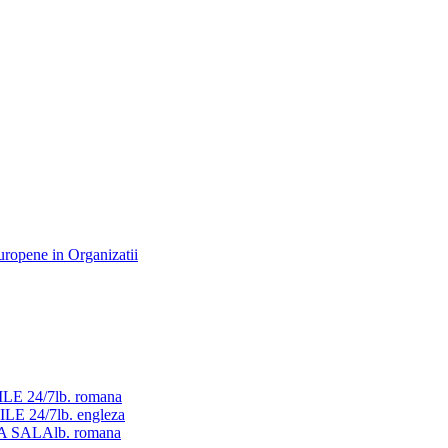
ILE 24/7
lb. romana
ILE 24/7
lb. engleza
LA SALA
lb. romana