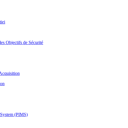
iei
es Objectifs de Sécurité
Acquisition
ion
 System (PIMS)