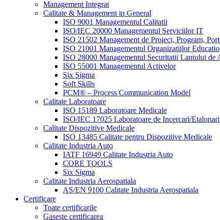
Management Integrat
Calitate & Management in General
ISO 9001 Managementul Calitatii
ISO/IEC 20000 Managementul Serviciilor IT
ISO 21502 Management de Proiect, Program, Port
ISO 21001 Managementul Organizatiilor Educatio
ISO 28000 Managementul Securitatii Lantului de 
ISO 55001 Managementul Activelor
Six Sigma
Soft Skills
PCM® – Process Communication Model
Calitate Laboratoare
ISO 15189 Laboratoare Medicale
ISO/IEC 17025 Laboratoare de Incercari/Etalonari
Calitate Dispozitive Medicale
ISO 13485 Calitate pentru Dispozitive Medicale
Calitate Industria Auto
IATF 16949 Calitate Industria Auto
CORE TOOLS
Six Sigma
Calitate Industria Aerospatiala
AS/EN 9100 Calitate Industria Aerospatiala
Certificare
Toate certificarile
Gaseste certificarea