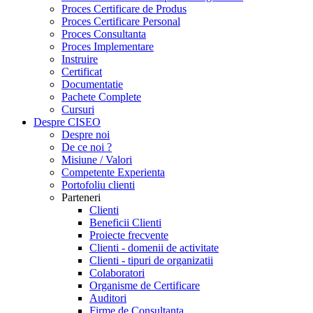
Proces Certificare de Produs
Proces Certificare Personal
Proces Consultanta
Proces Implementare
Instruire
Certificat
Documentatie
Pachete Complete
Cursuri
Despre CISEO
Despre noi
De ce noi ?
Misiune / Valori
Competente Experienta
Portofoliu clienti
Parteneri
Clienti
Beneficii Clienti
Proiecte frecvente
Clienti - domenii de activitate
Clienti - tipuri de organizatii
Colaboratori
Organisme de Certificare
Auditori
Firme de Consultanta