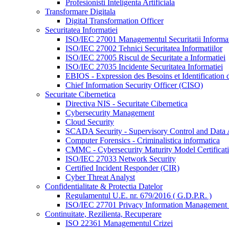
Profesionisti Inteligenta Artificiala
Transformare Digitala
Digital Transformation Officer
Securitatea Informatiei
ISO/IEC 27001 Managementul Securitatii Informat
ISO/IEC 27002 Tehnici Securitatea Informatiilor
ISO/IEC 27005 Riscul de Securitate a Informatiei
ISO/IEC 27035 Incidente Securitatea Informatiei
EBIOS - Expression des Besoins et Identification d
Chief Information Security Officer (CISO)
Securitate Cibernetica
Directiva NIS - Securitate Cibernetica
Cybersecurity Management
Cloud Security
SCADA Security - Supervisory Control and Data 
Computer Forensics - Criminalistica informatica
CMMC - Cybersecurity Maturity Model Certificat
ISO/IEC 27033 Network Security
Certified Incident Responder (CIR)
Cyber Threat Analyst
Confidentialitate & Protectia Datelor
Regulamentul U.E. nr. 679/2016 ( G.D.P.R. )
ISO/IEC 27701 Privacy Information Management
Continuitate, Rezilienta, Recuperare
ISO 22361 Managementul Crizei