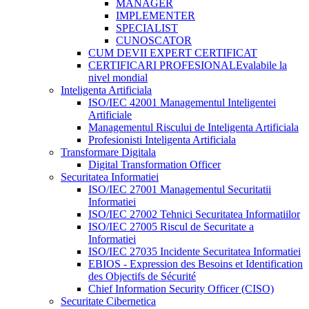
MANAGER
IMPLEMENTER
SPECIALIST
CUNOSCATOR
CUM DEVII EXPERT CERTIFICAT
CERTIFICARI PROFESIONALE
valabile la
nivel mondial
Inteligenta Artificiala
ISO/IEC 42001 Managementul Inteligentei
Artificiale
Managementul Riscului de Inteligenta Artificiala
Profesionisti Inteligenta Artificiala
Transformare Digitala
Digital Transformation Officer
Securitatea Informatiei
ISO/IEC 27001 Managementul Securitatii
Informatiei
ISO/IEC 27002 Tehnici Securitatea Informatiilor
ISO/IEC 27005 Riscul de Securitate a
Informatiei
ISO/IEC 27035 Incidente Securitatea Informatiei
EBIOS - Expression des Besoins et Identification
des Objectifs de Sécurité
Chief Information Security Officer (CISO)
Securitate Cibernetica