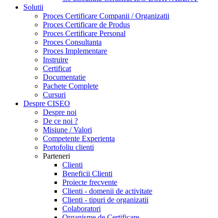
Solutii
Proces Certificare Companii / Organizatii
Proces Certificare de Produs
Proces Certificare Personal
Proces Consultanta
Proces Implementare
Instruire
Certificat
Documentatie
Pachete Complete
Cursuri
Despre CISEO
Despre noi
De ce noi ?
Misiune / Valori
Competente Experienta
Portofoliu clienti
Parteneri
Clienti
Beneficii Clienti
Proiecte frecvente
Clienti - domenii de activitate
Clienti - tipuri de organizatii
Colaboratori
Organisme de Certificare