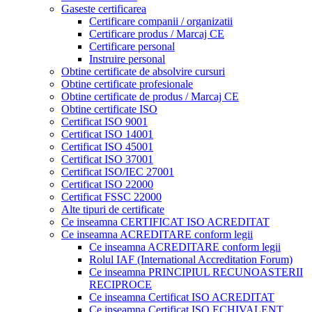
Gaseste certificarea
Certificare companii / organizatii
Certificare produs / Marcaj CE
Certificare personal
Instruire personal
Obtine certificate de absolvire cursuri
Obtine certificate profesionale
Obtine certificate de produs / Marcaj CE
Obtine certificate ISO
Certificat ISO 9001
Certificat ISO 14001
Certificat ISO 45001
Certificat ISO 37001
Certificat ISO/IEC 27001
Certificat ISO 22000
Certificat FSSC 22000
Alte tipuri de certificate
Ce inseamna CERTIFICAT ISO ACREDITAT
Ce inseamna ACREDITARE conform legii
Ce inseamna ACREDITARE conform legii
Rolul IAF (International Accreditation Forum)
Ce inseamna PRINCIPIUL RECUNOASTERII
RECIPROCE
Ce inseamna Certificat ISO ACREDITAT
Ce inseamna Certificat ISO ECHIVALENT