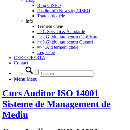
Blog
Blog CISEO
Pastile Info News by CISEO
Toate articolele
Info
Termeni cheie
=>1. Servicii & Standarde
=>2.Ghidul tau pentru Certificare
=>3.Ghidul tau pentru Cursuri
=>4.Alti termeni cheie
Legislatie
CERE OFERTA
Contact
Menu
Menu
Curs Auditor ISO 14001
Sisteme de Management de
Mediu