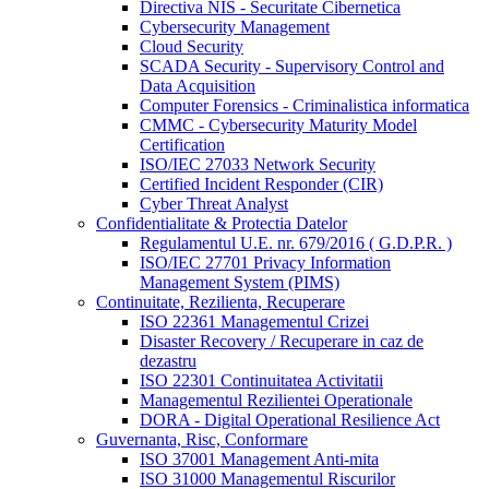
Directiva NIS - Securitate Cibernetica
Cybersecurity Management
Cloud Security
SCADA Security - Supervisory Control and
Data Acquisition
Computer Forensics - Criminalistica informatica
CMMC - Cybersecurity Maturity Model
Certification
ISO/IEC 27033 Network Security
Certified Incident Responder (CIR)
Cyber Threat Analyst
Confidentialitate & Protectia Datelor
Regulamentul U.E. nr. 679/2016 ( G.D.P.R. )
ISO/IEC 27701 Privacy Information
Management System (PIMS)
Continuitate, Rezilienta, Recuperare
ISO 22361 Managementul Crizei
Disaster Recovery / Recuperare in caz de
dezastru
ISO 22301 Continuitatea Activitatii
Managementul Rezilientei Operationale
DORA - Digital Operational Resilience Act
Guvernanta, Risc, Conformare
ISO 37001 Management Anti-mita
ISO 31000 Managementul Riscurilor