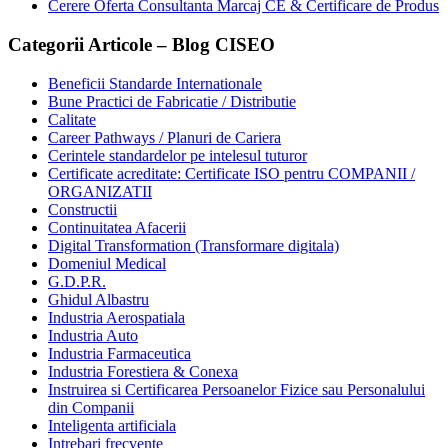
Cerere Oferta Consultanta Marcaj CE & Certificare de Produs
Categorii Articole – Blog CISEO
Beneficii Standarde Internationale
Bune Practici de Fabricatie / Distributie
Calitate
Career Pathways / Planuri de Cariera
Cerintele standardelor pe intelesul tuturor
Certificate acreditate: Certificate ISO pentru COMPANII /
ORGANIZATII
Constructii
Continuitatea Afacerii
Digital Transformation (Transformare digitala)
Domeniul Medical
G.D.P.R.
Ghidul Albastru
Industria Aerospatiala
Industria Auto
Industria Farmaceutica
Industria Forestiera & Conexa
Instruirea si Certificarea Persoanelor Fizice sau Personalului
din Companii
Inteligenta artificiala
Intrebari frecvente