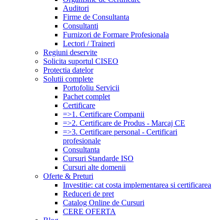
Auditori
Firme de Consultanta
Consultanti
Furnizori de Formare Profesionala
Lectori / Traineri
Regiuni deservite
Solicita suportul CISEO
Protectia datelor
Solutii complete
Portofoliu Servicii
Pachet complet
Certificare
=>1. Certificare Companii
=>2. Certificare de Produs - Marcaj CE
=>3. Certificare personal - Certificari
profesionale
Consultanta
Cursuri Standarde ISO
Cursuri alte domenii
Oferte & Preturi
Investitie: cat costa implementarea si certificarea
Reduceri de pret
Catalog Online de Cursuri
CERE OFERTA