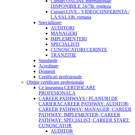
Cursuri ONLINE internationale
DISPONIBILE 24/7
lb. engleza
Cursuri LIVE - VIDEOCONFERINTA /
LA SALA
lb. romana
Specializare
AUDITORI
MANAGERI
IMPLEMENTERI
SPECIALISTI
CUNOSCATORI CERINTE
TRANZITIE
Standarde
Acreditare
Domenii
Certificari profesionale
Obtine certificare profesionala
Ce inseamna CERTIFICARE
PROFESIONALA
CAREER PATHWAYS / PLANURI DE
CARIERA
CAREER PATHWAY: AUDITOR;
CAREER PATHWAY: MANAGER; CAREER
PATHWAY: IMPLEMENTER; CAREER
PATHWAY: SPECIALIST; CAREER START:
CUNOSCATOR
AUDITOR