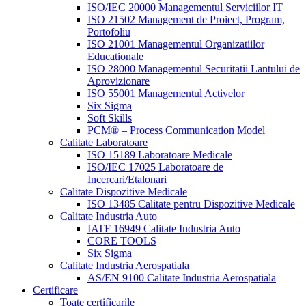
ISO/IEC 20000 Managementul Serviciilor IT
ISO 21502 Management de Proiect, Program,
Portofoliu
ISO 21001 Managementul Organizatiilor
Educationale
ISO 28000 Managementul Securitatii Lantului de
Aprovizionare
ISO 55001 Managementul Activelor
Six Sigma
Soft Skills
PCM® – Process Communication Model
Calitate Laboratoare
ISO 15189 Laboratoare Medicale
ISO/IEC 17025 Laboratoare de
Incercari/Etalonari
Calitate Dispozitive Medicale
ISO 13485 Calitate pentru Dispozitive Medicale
Calitate Industria Auto
IATF 16949 Calitate Industria Auto
CORE TOOLS
Six Sigma
Calitate Industria Aerospatiala
AS/EN 9100 Calitate Industria Aerospatiala
Certificare
Toate certificarile