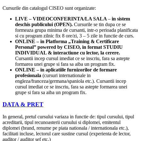
Cursurile din catalogul CISEO sunt organizate:
LIVE – VIDEOCONFERINTA/LA SALA
–
in sistem
deschis publicului (OPEN).
Cursurile se tin dupa ce se
formeaza grupa minima de cursanti, intr-o perioada planificata
si cu program zilnic fix 8 ore/zi, 3 – 5 zile in functie de curs.
ONLINE – in Platforma „Training & Certificare
Personal” powered by CISEO, in format STUDIU
INDIVIDUAL & interactiune cu lector, la cerere.
Cursantii incep cursul imediat ce se inscriu, fara sa astepte
formarea unei grupe si fara sa aiba un program fix.
ONLINE – in aplicatiile furnizorilor de formare
profesionala
(cursuri internationale in
engleza/franceza/germana/spaniola etc.). Cursantii incep
cursul imediat ce se inscriu, fara sa astepte formarea unei
grupe si fara sa aiba un program fix.
DATA & PRET
In general, pretul cursului variaza in functie de: tipul cursului, tipul
acreditarii, tipul recunoasterii cursului si diplomei, emitentul
diplomei (brand, renume pe piata nationala / internationala etc.),
facilitati incluse, lectorul care sustine cursul (experienta de lector,
auditor / auditor sef etc.)