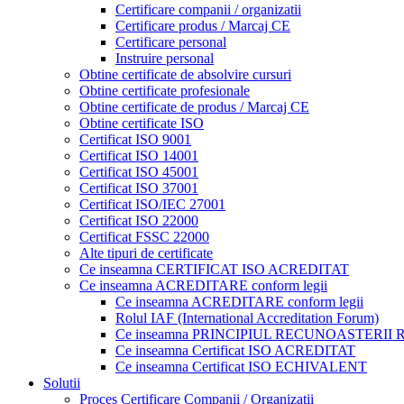
Certificare companii / organizatii
Certificare produs / Marcaj CE
Certificare personal
Instruire personal
Obtine certificate de absolvire cursuri
Obtine certificate profesionale
Obtine certificate de produs / Marcaj CE
Obtine certificate ISO
Certificat ISO 9001
Certificat ISO 14001
Certificat ISO 45001
Certificat ISO 37001
Certificat ISO/IEC 27001
Certificat ISO 22000
Certificat FSSC 22000
Alte tipuri de certificate
Ce inseamna CERTIFICAT ISO ACREDITAT
Ce inseamna ACREDITARE conform legii
Ce inseamna ACREDITARE conform legii
Rolul IAF (International Accreditation Forum)
Ce inseamna PRINCIPIUL RECUNOASTERII
Ce inseamna Certificat ISO ACREDITAT
Ce inseamna Certificat ISO ECHIVALENT
Solutii
Proces Certificare Companii / Organizatii