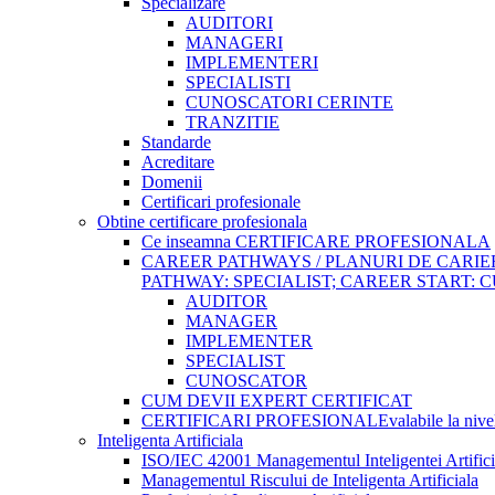
Specializare
AUDITORI
MANAGERI
IMPLEMENTERI
SPECIALISTI
CUNOSCATORI CERINTE
TRANZITIE
Standarde
Acreditare
Domenii
Certificari profesionale
Obtine certificare profesionala
Ce inseamna CERTIFICARE PROFESIONALA
CAREER PATHWAYS / PLANURI DE CARI
PATHWAY: SPECIALIST; CAREER START:
AUDITOR
MANAGER
IMPLEMENTER
SPECIALIST
CUNOSCATOR
CUM DEVII EXPERT CERTIFICAT
CERTIFICARI PROFESIONALE
valabile la niv
Inteligenta Artificiala
ISO/IEC 42001 Managementul Inteligentei Artifici
Managementul Riscului de Inteligenta Artificiala