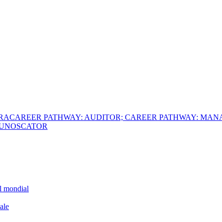
ERA
CAREER PATHWAY: AUDITOR; CAREER PATHWAY: MAN
 CUNOSCATOR
el mondial
ale