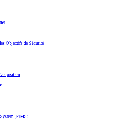
iei
es Objectifs de Sécurité
Acquisition
ion
 System (PIMS)