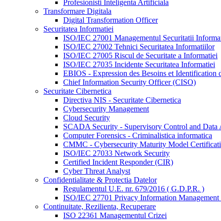
Profesionisti Inteligenta Artificiala
Transformare Digitala
Digital Transformation Officer
Securitatea Informatiei
ISO/IEC 27001 Managementul Securitatii Informat
ISO/IEC 27002 Tehnici Securitatea Informatiilor
ISO/IEC 27005 Riscul de Securitate a Informatiei
ISO/IEC 27035 Incidente Securitatea Informatiei
EBIOS - Expression des Besoins et Identification d
Chief Information Security Officer (CISO)
Securitate Cibernetica
Directiva NIS - Securitate Cibernetica
Cybersecurity Management
Cloud Security
SCADA Security - Supervisory Control and Data 
Computer Forensics - Criminalistica informatica
CMMC - Cybersecurity Maturity Model Certificat
ISO/IEC 27033 Network Security
Certified Incident Responder (CIR)
Cyber Threat Analyst
Confidentialitate & Protectia Datelor
Regulamentul U.E. nr. 679/2016 ( G.D.P.R. )
ISO/IEC 27701 Privacy Information Management
Continuitate, Rezilienta, Recuperare
ISO 22361 Managementul Crizei