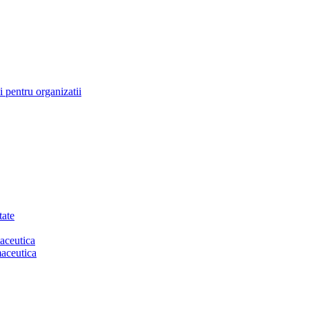
 pentru organizatii
tate
aceutica
maceutica