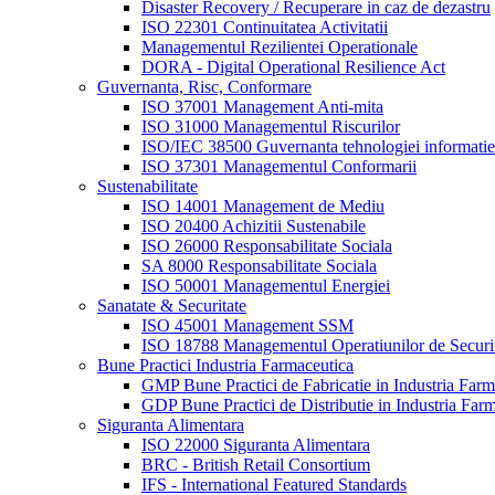
Disaster Recovery / Recuperare in caz de dezastru
ISO 22301 Continuitatea Activitatii
Managementul Rezilientei Operationale
DORA - Digital Operational Resilience Act
Guvernanta, Risc, Conformare
ISO 37001 Management Anti-mita
ISO 31000 Managementul Riscurilor
ISO/IEC 38500 Guvernanta tehnologiei informatiei
ISO 37301 Managementul Conformarii
Sustenabilitate
ISO 14001 Management de Mediu
ISO 20400 Achizitii Sustenabile
ISO 26000 Responsabilitate Sociala
SA 8000 Responsabilitate Sociala
ISO 50001 Managementul Energiei
Sanatate & Securitate
ISO 45001 Management SSM
ISO 18788 Managementul Operatiunilor de Securi
Bune Practici Industria Farmaceutica
GMP Bune Practici de Fabricatie in Industria Farm
GDP Bune Practici de Distributie in Industria Far
Siguranta Alimentara
ISO 22000 Siguranta Alimentara
BRC - British Retail Consortium
IFS - International Featured Standards