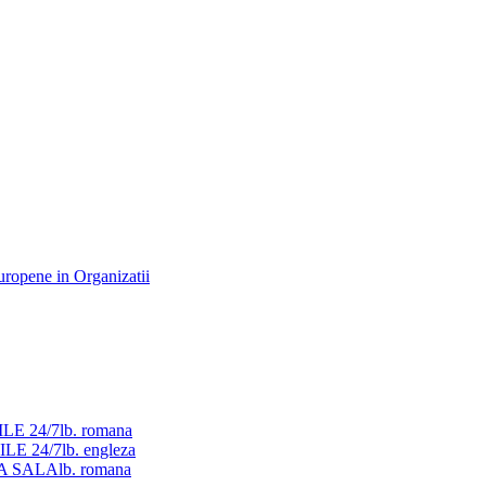
ILE 24/7
lb. romana
ILE 24/7
lb. engleza
LA SALA
lb. romana