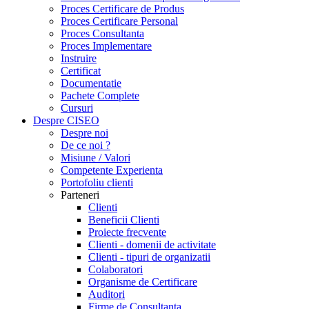
Proces Certificare de Produs
Proces Certificare Personal
Proces Consultanta
Proces Implementare
Instruire
Certificat
Documentatie
Pachete Complete
Cursuri
Despre CISEO
Despre noi
De ce noi ?
Misiune / Valori
Competente Experienta
Portofoliu clienti
Parteneri
Clienti
Beneficii Clienti
Proiecte frecvente
Clienti - domenii de activitate
Clienti - tipuri de organizatii
Colaboratori
Organisme de Certificare
Auditori
Firme de Consultanta