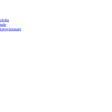
ofoliu
nale
Aprovizionare