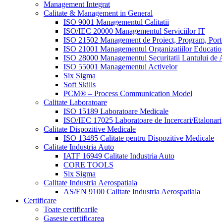
Management Integrat
Calitate & Management in General
ISO 9001 Managementul Calitatii
ISO/IEC 20000 Managementul Serviciilor IT
ISO 21502 Management de Proiect, Program, Port
ISO 21001 Managementul Organizatiilor Educatio
ISO 28000 Managementul Securitatii Lantului de 
ISO 55001 Managementul Activelor
Six Sigma
Soft Skills
PCM® – Process Communication Model
Calitate Laboratoare
ISO 15189 Laboratoare Medicale
ISO/IEC 17025 Laboratoare de Incercari/Etalonari
Calitate Dispozitive Medicale
ISO 13485 Calitate pentru Dispozitive Medicale
Calitate Industria Auto
IATF 16949 Calitate Industria Auto
CORE TOOLS
Six Sigma
Calitate Industria Aerospatiala
AS/EN 9100 Calitate Industria Aerospatiala
Certificare
Toate certificarile
Gaseste certificarea