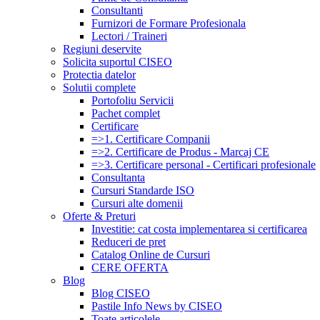
Consultanti
Furnizori de Formare Profesionala
Lectori / Traineri
Regiuni deservite
Solicita suportul CISEO
Protectia datelor
Solutii complete
Portofoliu Servicii
Pachet complet
Certificare
=>1. Certificare Companii
=>2. Certificare de Produs - Marcaj CE
=>3. Certificare personal - Certificari profesionale
Consultanta
Cursuri Standarde ISO
Cursuri alte domenii
Oferte & Preturi
Investitie: cat costa implementarea si certificarea
Reduceri de pret
Catalog Online de Cursuri
CERE OFERTA
Blog
Blog CISEO
Pastile Info News by CISEO
Toate articolele