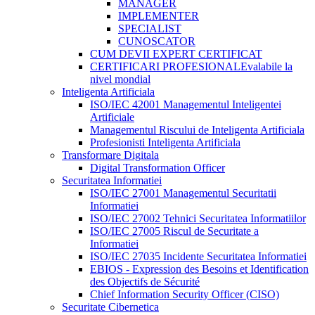
MANAGER
IMPLEMENTER
SPECIALIST
CUNOSCATOR
CUM DEVII EXPERT CERTIFICAT
CERTIFICARI PROFESIONALE
valabile la
nivel mondial
Inteligenta Artificiala
ISO/IEC 42001 Managementul Inteligentei
Artificiale
Managementul Riscului de Inteligenta Artificiala
Profesionisti Inteligenta Artificiala
Transformare Digitala
Digital Transformation Officer
Securitatea Informatiei
ISO/IEC 27001 Managementul Securitatii
Informatiei
ISO/IEC 27002 Tehnici Securitatea Informatiilor
ISO/IEC 27005 Riscul de Securitate a
Informatiei
ISO/IEC 27035 Incidente Securitatea Informatiei
EBIOS - Expression des Besoins et Identification
des Objectifs de Sécurité
Chief Information Security Officer (CISO)
Securitate Cibernetica