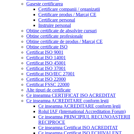
Gaseste certificarea
Certificare companii / organizatii
Certificare produs / Marcaj CE
Certificare personal
Instruire personal
Obtine certificate de absolvire cursuri
Obtine certificate profesionale
Obtine certificate de produs / Marcaj CE
Obtine certificate ISO
Certificat ISO 9001
Certificat ISO 14001
Certificat ISO 45001
Certificat ISO 37001
Certificat ISO/IEC 27001
Certificat ISO 22000
Certificat FSSC 22000
Alte tipuri de certificate
Ce inseamna CERTIFICAT ISO ACREDITAT
Ce inseamna ACREDITARE conform legii
Ce inseamna ACREDITARE conform legii
Rolul IAF (International Accreditation Forum)
Ce inseamna PRINCIPIUL RECUNOASTERII
RECIPROCE
Ce inseamna Certificat ISO ACREDITAT
Ce inseamna Certificat ISO ECHIVALENT