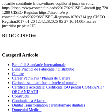
Jucariile contribuie la dezvoltarea copiilor si joaca un rol…
https://ciseo.ro/wp-content/uploads/2017/02/CISEO-Jucarii.jpg
720
1280
CISEO Registrar
https://ciseo.ro/wp-
content/uploads/2022/06/CISEO-Registrar-1030x214.jpg
CISEO
Registrar
2017-01-20 12:42:28
2026-05-27 16:14:00
Plasarea
jucariilor pe piata UE
BLOG CISEO®
Categorii Articole
Beneficii Standarde Internationale
Bune Practici de Fabricatie / Distributie
Calitate
Career Pathways / Planuri de Cariera
Cerintele standardelor pe intelesul tuturor
Certificate acreditate: Certificate ISO pentru COMPANII /
ORGANIZATII
Constructii
Continuitatea Afacerii
Digital Transformation (Transformare digitala)
Domeniul Medical