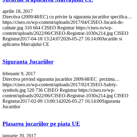
aprilie 18, 2017
Directiva (2009/48/EC) cu privire la siguranta jucariilor specifica…
https://ciseo.ro/wp-content/uploads/2017/04/CISEO-Jucarii-de-
calitate.jpg
310
664
CISEO Registrar
https://ciseo.ro/wp-
content/uploads/2022/06/CISEO-Registrar-1030x214.jpg
CISEO
Registrar
2017-04-18 13:24:07
2026-05-27 16:14:00
Jucariile si
aplicarea Marcajului CE
Siguranta Jucariilor
februarie 9, 2017
Directiva privind siguranta jucariilor 2009/48/EC prezinta…
https://ciseo.ro/wp-content/uploads/2017/02/CISEO-Safety-
symbols.jpg
520
736
CISEO Registrar
https://ciseo.ro/wp-
content/uploads/2022/06/CISEO-Registrar-1030x214.jpg
CISEO
Registrar
2017-02-09 13:00:14
2026-05-27 16:14:00
Siguranta
Jucariilor
Plasarea jucariilor pe piata UE
ianuarie 20, 2017