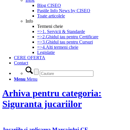
Blog
Blog CISEO
Pastile Info News by CISEO
Toate articolele
Info
Termeni cheie
=>1. Servicii & Standarde
=>2.Ghidul tau pentru Certificare
=>3.Ghidul tau pentru Cursuri
=>4.Alti termeni cheie
Legislatie
CERE OFERTA
Contact
Menu
Menu
Arhiva pentru categoria:
Siguranta jucariilor
Jucariile si aplicarea Marcajului CE