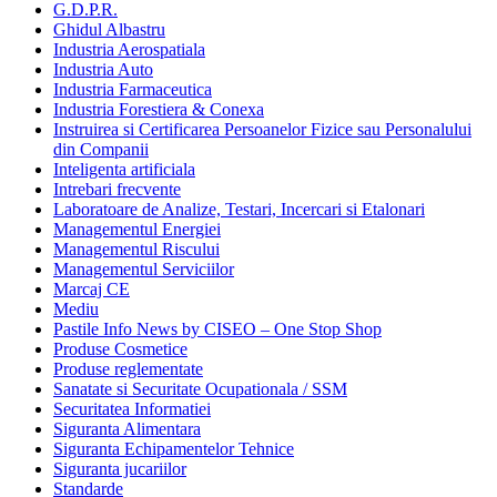
G.D.P.R.
Ghidul Albastru
Industria Aerospatiala
Industria Auto
Industria Farmaceutica
Industria Forestiera & Conexa
Instruirea si Certificarea Persoanelor Fizice sau Personalului
din Companii
Inteligenta artificiala
Intrebari frecvente
Laboratoare de Analize, Testari, Incercari si Etalonari
Managementul Energiei
Managementul Riscului
Managementul Serviciilor
Marcaj CE
Mediu
Pastile Info News by CISEO – One Stop Shop
Produse Cosmetice
Produse reglementate
Sanatate si Securitate Ocupationala / SSM
Securitatea Informatiei
Siguranta Alimentara
Siguranta Echipamentelor Tehnice
Siguranta jucariilor
Standarde