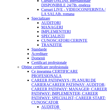
Cursuri ONLINE internationale
DISPONIBILE 24/7
lb. engleza
Cursuri LIVE - VIDEOCONFERINTA /
LA SALA
lb. romana
Specializare
AUDITORI
MANAGERI
IMPLEMENTERI
SPECIALISTI
CUNOSCATORI CERINTE
TRANZITIE
Standarde
Acreditare
Domenii
Certificari profesionale
Obtine certificare profesionala
Ce inseamna CERTIFICARE
PROFESIONALA
CAREER PATHWAYS / PLANURI DE
CARIERA
CAREER PATHWAY: AUDITOR;
CAREER PATHWAY: MANAGER; CAREER
PATHWAY: IMPLEMENTER; CAREER
PATHWAY: SPECIALIST; CAREER START:
CUNOSCATOR
AUDITOR