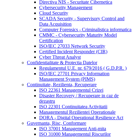
Directiva NIS - Securitate Cibernetica
Cybersecurity Management
Cloud Security
SCADA Security - Supervisory Control and
Data Acquisition
Computer Forensics - Criminalistica informatica
CMMC - Cybersecurity Maturity Model
Certification
ISO/IEC 27033 Network Security
Certified Incident Responder (CIR)
Cyber Threat Analyst
Confidentialitate & Protectia Datelor
Regulamentul U.E. nr. 679/2016 ( G.D.P.R. )
ISO/IEC 27701 Privacy Information
Management System (PIMS)
Continuitate, Rezilienta, Recuperare
ISO 22361 Managementul Crizei
Disaster Recovery / Recuperare in caz de
dezastru
ISO 22301 Continuitatea Activitatii
Managementul Rezilientei Operationale
DORA - Digital Operational Resilience Act
Guvernanta, Risc, Conformare
ISO 37001 Management Anti-mita
ISO 31000 Managementul Riscurilor