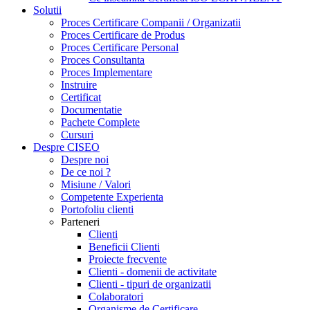
Solutii
Proces Certificare Companii / Organizatii
Proces Certificare de Produs
Proces Certificare Personal
Proces Consultanta
Proces Implementare
Instruire
Certificat
Documentatie
Pachete Complete
Cursuri
Despre CISEO
Despre noi
De ce noi ?
Misiune / Valori
Competente Experienta
Portofoliu clienti
Parteneri
Clienti
Beneficii Clienti
Proiecte frecvente
Clienti - domenii de activitate
Clienti - tipuri de organizatii
Colaboratori
Organisme de Certificare