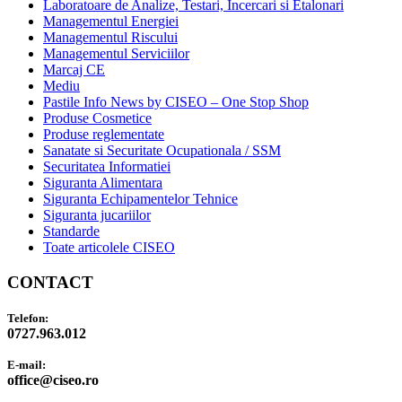
Laboratoare de Analize, Testari, Incercari si Etalonari
Managementul Energiei
Managementul Riscului
Managementul Serviciilor
Marcaj CE
Mediu
Pastile Info News by CISEO – One Stop Shop
Produse Cosmetice
Produse reglementate
Sanatate si Securitate Ocupationala / SSM
Securitatea Informatiei
Siguranta Alimentara
Siguranta Echipamentelor Tehnice
Siguranta jucariilor
Standarde
Toate articolele CISEO
CONTACT
Telefon:
0727.963.012
E-mail:
office@ciseo.ro