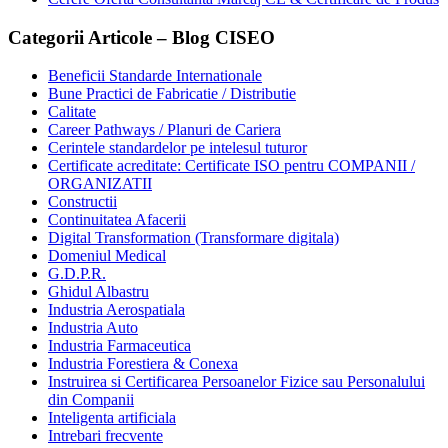
Categorii Articole – Blog CISEO
Beneficii Standarde Internationale
Bune Practici de Fabricatie / Distributie
Calitate
Career Pathways / Planuri de Cariera
Cerintele standardelor pe intelesul tuturor
Certificate acreditate: Certificate ISO pentru COMPANII /
ORGANIZATII
Constructii
Continuitatea Afacerii
Digital Transformation (Transformare digitala)
Domeniul Medical
G.D.P.R.
Ghidul Albastru
Industria Aerospatiala
Industria Auto
Industria Farmaceutica
Industria Forestiera & Conexa
Instruirea si Certificarea Persoanelor Fizice sau Personalului
din Companii
Inteligenta artificiala
Intrebari frecvente