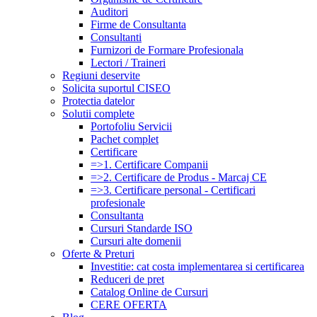
Auditori
Firme de Consultanta
Consultanti
Furnizori de Formare Profesionala
Lectori / Traineri
Regiuni deservite
Solicita suportul CISEO
Protectia datelor
Solutii complete
Portofoliu Servicii
Pachet complet
Certificare
=>1. Certificare Companii
=>2. Certificare de Produs - Marcaj CE
=>3. Certificare personal - Certificari
profesionale
Consultanta
Cursuri Standarde ISO
Cursuri alte domenii
Oferte & Preturi
Investitie: cat costa implementarea si certificarea
Reduceri de pret
Catalog Online de Cursuri
CERE OFERTA