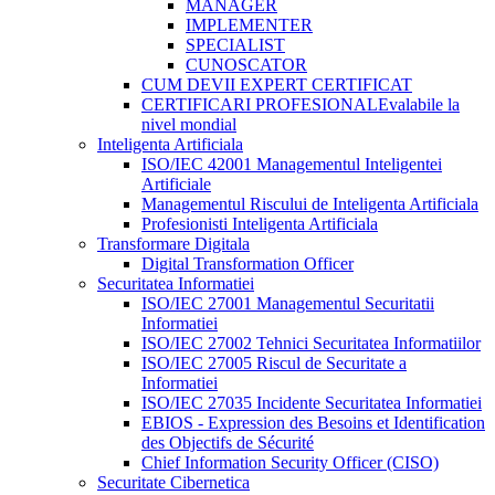
MANAGER
IMPLEMENTER
SPECIALIST
CUNOSCATOR
CUM DEVII EXPERT CERTIFICAT
CERTIFICARI PROFESIONALE
valabile la
nivel mondial
Inteligenta Artificiala
ISO/IEC 42001 Managementul Inteligentei
Artificiale
Managementul Riscului de Inteligenta Artificiala
Profesionisti Inteligenta Artificiala
Transformare Digitala
Digital Transformation Officer
Securitatea Informatiei
ISO/IEC 27001 Managementul Securitatii
Informatiei
ISO/IEC 27002 Tehnici Securitatea Informatiilor
ISO/IEC 27005 Riscul de Securitate a
Informatiei
ISO/IEC 27035 Incidente Securitatea Informatiei
EBIOS - Expression des Besoins et Identification
des Objectifs de Sécurité
Chief Information Security Officer (CISO)
Securitate Cibernetica