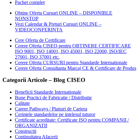
Pachet complet
Obtine Oferta Cursuri ONLINE – DISPONIBLE
NONSTOP
Vezi Calendar & Preturi Cursuri ONLINE –
VIDEOCONFERINTA
Cere Oferta de Certificare
Cerere Oferta CISEO pentru OBTINERE CERTIFICARE
ISO 9001, ISO 14001, ISO 45001, ISO 22000, ISO/IEC
27001, ISO 37001 etc.
Cerere Oferta CURSURI pentru Standarde Internationale
Cerere Oferta Consultanta Marcaj CE & Certificare de Produs
Categorii Articole – Blog CISEO
Beneficii Standarde Internationale
Bune Practici de Fabricatie / Distributie
Calitate
Career Pathways / Planuri de Cariera
Cerintele standardelor pe intelesul tuturor
Certificate acreditate: Certificate ISO pentru COMPANII /
ORGANIZATII
Constructii
Continuitatea Afacerii