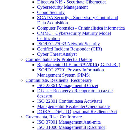
Directiva NIS - Securitate Cibernetica
Cybersecurity Management
Cloud Security
SCADA Security - Supervisory Control and
Data Acquisition
Computer Forensics - Criminalistica informatica
CMMC - Cybersecurity Maturity Model
Certification
ISO/IEC 27033 Network Security
Certified Incident Responder (CIR)
Cyber Threat Analyst
Confidentialitate & Protectia Datelor
Regulamentul U.E. nr. 679/2016 ( G.D.P.R. )
ISO/IEC 27701 Privacy Information
Management System (PIMS)
Continuitate, Rezilienta, Recuperare
ISO 22361 Managementul Crizei
Disaster Recovery / Recuperare in caz de
dezastru
ISO 22301 Continuitatea Activitatii
Managementul Rezilientei Operationale
DORA - Digital Operational Resilience Act
Guvernanta, Risc, Conformare
ISO 37001 Management Anti-mita
ISO 31000 Managementul Riscurilor