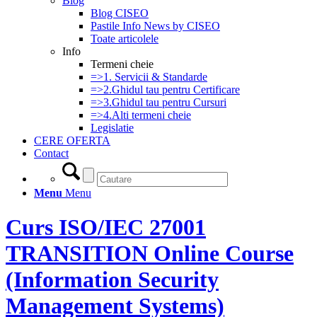
Blog
Blog CISEO
Pastile Info News by CISEO
Toate articolele
Info
Termeni cheie
=>1. Servicii & Standarde
=>2.Ghidul tau pentru Certificare
=>3.Ghidul tau pentru Cursuri
=>4.Alti termeni cheie
Legislatie
CERE OFERTA
Contact
Menu
Menu
Curs ISO/IEC 27001
TRANSITION Online Course
(Information Security
Management Systems)