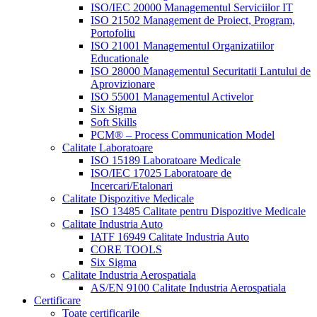
ISO/IEC 20000 Managementul Serviciilor IT
ISO 21502 Management de Proiect, Program,
Portofoliu
ISO 21001 Managementul Organizatiilor
Educationale
ISO 28000 Managementul Securitatii Lantului de
Aprovizionare
ISO 55001 Managementul Activelor
Six Sigma
Soft Skills
PCM® – Process Communication Model
Calitate Laboratoare
ISO 15189 Laboratoare Medicale
ISO/IEC 17025 Laboratoare de
Incercari/Etalonari
Calitate Dispozitive Medicale
ISO 13485 Calitate pentru Dispozitive Medicale
Calitate Industria Auto
IATF 16949 Calitate Industria Auto
CORE TOOLS
Six Sigma
Calitate Industria Aerospatiala
AS/EN 9100 Calitate Industria Aerospatiala
Certificare
Toate certificarile