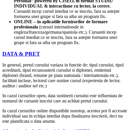
Personal” powered by CISEO, in format STUDIU
INDIVIDUAL & interactiune cu lector, la cerere.
Cursantii incep cursul imediat ce se inscriu, fara sa astepte
formarea unei grupe si fara sa aiba un program fix.
ONLINE – in aplicatiile furnizorilor de formare
profesionala
(cursuri internationale in
engleza/franceza/germana/spaniola etc.). Cursantii incep
cursul imediat ce se inscriu, fara sa astepte formarea unei
grupe si fara sa aiba un program fix.
DATA & PRET
In general, pretul cursului variaza in functie de: tipul cursului, tipul
acreditarii, tipul recunoasterii cursului si diplomei, emitentul
diplomei (brand, renume pe piata nationala / internationala etc.),
facilitati incluse, lectorul care sustine cursul (experienta de lector,
auditor / auditor sef etc.)
In cazul cursurilor open, data sustinerii cursului este influentata de
numarul de cursanti inscrisi care au achitat pretul cursului.
In cazul cursurilor online disponibile nonstop, acestea pot fi accesate
individual sau in echipa imediat dupa finalizarea inscrierii, deci nu
este planificata o data anume.