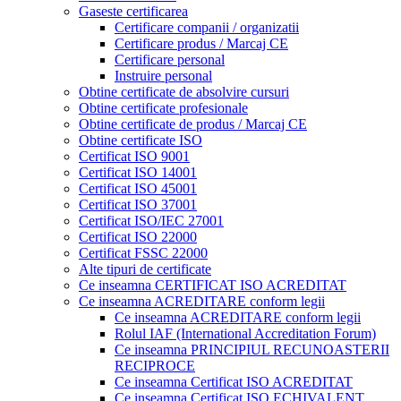
Gaseste certificarea
Certificare companii / organizatii
Certificare produs / Marcaj CE
Certificare personal
Instruire personal
Obtine certificate de absolvire cursuri
Obtine certificate profesionale
Obtine certificate de produs / Marcaj CE
Obtine certificate ISO
Certificat ISO 9001
Certificat ISO 14001
Certificat ISO 45001
Certificat ISO 37001
Certificat ISO/IEC 27001
Certificat ISO 22000
Certificat FSSC 22000
Alte tipuri de certificate
Ce inseamna CERTIFICAT ISO ACREDITAT
Ce inseamna ACREDITARE conform legii
Ce inseamna ACREDITARE conform legii
Rolul IAF (International Accreditation Forum)
Ce inseamna PRINCIPIUL RECUNOASTERII
RECIPROCE
Ce inseamna Certificat ISO ACREDITAT
Ce inseamna Certificat ISO ECHIVALENT