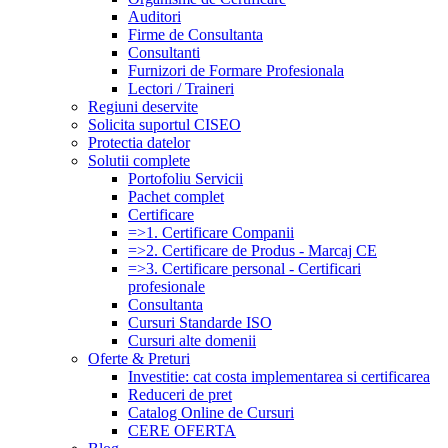
Auditori
Firme de Consultanta
Consultanti
Furnizori de Formare Profesionala
Lectori / Traineri
Regiuni deservite
Solicita suportul CISEO
Protectia datelor
Solutii complete
Portofoliu Servicii
Pachet complet
Certificare
=>1. Certificare Companii
=>2. Certificare de Produs - Marcaj CE
=>3. Certificare personal - Certificari
profesionale
Consultanta
Cursuri Standarde ISO
Cursuri alte domenii
Oferte & Preturi
Investitie: cat costa implementarea si certificarea
Reduceri de pret
Catalog Online de Cursuri
CERE OFERTA