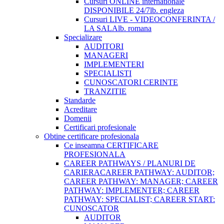
Cursuri ONLINE internationale
DISPONIBILE 24/7
lb. engleza
Cursuri LIVE - VIDEOCONFERINTA /
LA SALA
lb. romana
Specializare
AUDITORI
MANAGERI
IMPLEMENTERI
SPECIALISTI
CUNOSCATORI CERINTE
TRANZITIE
Standarde
Acreditare
Domenii
Certificari profesionale
Obtine certificare profesionala
Ce inseamna CERTIFICARE
PROFESIONALA
CAREER PATHWAYS / PLANURI DE
CARIERA
CAREER PATHWAY: AUDITOR;
CAREER PATHWAY: MANAGER; CAREER
PATHWAY: IMPLEMENTER; CAREER
PATHWAY: SPECIALIST; CAREER START:
CUNOSCATOR
AUDITOR