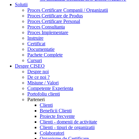
Solutii
Proces Certificare Companii / Organizatii
Proces Certificare de Produs
Proces Certificare Personal
Proces Consultanta
Proces Implementare
Instruire
Certificat
Documentatie
Pachete Complete
Cursuri
Despre CISEO
Despre noi
De ce noi ?
Misiune / Valori
Competente Experienta
Portofoliu clienti
Parteneri
Clienti
Beneficii Clienti
Proiecte frecvente
Clienti - domenii de activitate
Clienti - tipuri de organizatii
Colaboratori
Organisme de Certificare