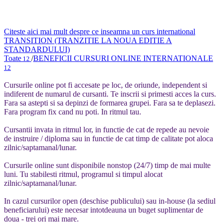
Citeste aici mai mult despre ce inseamna un curs international
TRANSITION (TRANZITIE LA NOUA EDITIE A
STANDARDULUI)
Toate
/
BENEFICII CURSURI ONLINE INTERNATIONALE
12
12
Cursurile online pot fi accesate pe loc, de oriunde, independent si
indiferent de numarul de cursanti. Te inscrii si primesti acces la curs.
Fara sa astepti si sa depinzi de formarea grupei. Fara sa te deplasezi.
Fara program fix cand nu poti. In ritmul tau.
Cursantii invata in ritmul lor, in functie de cat de repede au nevoie
de instruire / diploma sau in functie de cat timp de calitate pot aloca
zilnic/saptamanal/lunar.
Cursurile online sunt disponibile nonstop (24/7) timp de mai multe
luni. Tu stabilesti ritmul, programul si timpul alocat
zilnic/saptamanal/lunar.
In cazul cursurilor open (deschise publicului) sau in-house (la sediul
beneficiarului) este necesar intotdeauna un buget suplimentar de
doua - trei ori mai mare.