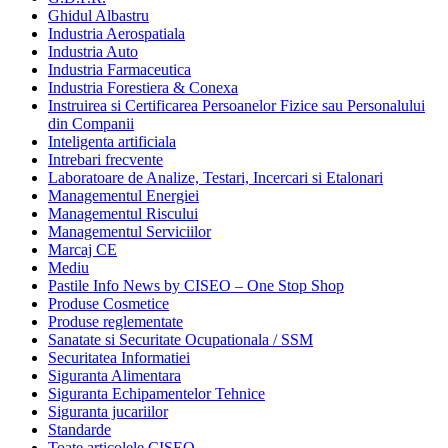
Ghidul Albastru
Industria Aerospatiala
Industria Auto
Industria Farmaceutica
Industria Forestiera & Conexa
Instruirea si Certificarea Persoanelor Fizice sau Personalului
din Companii
Inteligenta artificiala
Intrebari frecvente
Laboratoare de Analize, Testari, Incercari si Etalonari
Managementul Energiei
Managementul Riscului
Managementul Serviciilor
Marcaj CE
Mediu
Pastile Info News by CISEO – One Stop Shop
Produse Cosmetice
Produse reglementate
Sanatate si Securitate Ocupationala / SSM
Securitatea Informatiei
Siguranta Alimentara
Siguranta Echipamentelor Tehnice
Siguranta jucariilor
Standarde
Toate articolele CISEO