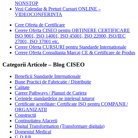
NONSTOP
Vezi Calendar & Preturi Cursuri ONLINE –
VIDEOCONFERINTA
Cere Oferta de Certificare
Cerere Oferta CISEO pentru OBTINERE CERTIFICARE
ISO 9001, ISO 14001, ISO 45001, ISO 22000, ISO/IEC
27001, ISO 37001 etc.
Cerere Oferta CURSURI pentru Standarde Internationale
Cerere Oferta Consultanta Marcaj CE & Certificare de Produs
Categorii Articole – Blog CISEO
Beneficii Standarde Internationale
Bune Practici de Fabricatie / Distributie
Calitate
Career Pathways / Planuri de Cariera
Cerintele standardelor pe intelesul tuturor
Certificate acreditate: Certificate ISO pentru COMPANII /
ORGANIZATII
Constructii
Continuitatea Afacerii
Digital Transformation (Transformare digitala)
Domeniul Medical
G.D.P.R.