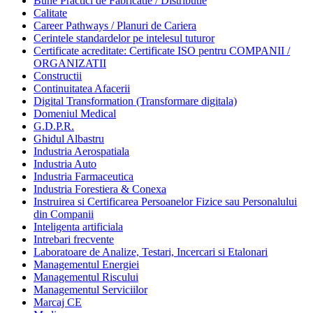
Bune Practici de Fabricatie / Distributie
Calitate
Career Pathways / Planuri de Cariera
Cerintele standardelor pe intelesul tuturor
Certificate acreditate: Certificate ISO pentru COMPANII /
ORGANIZATII
Constructii
Continuitatea Afacerii
Digital Transformation (Transformare digitala)
Domeniul Medical
G.D.P.R.
Ghidul Albastru
Industria Aerospatiala
Industria Auto
Industria Farmaceutica
Industria Forestiera & Conexa
Instruirea si Certificarea Persoanelor Fizice sau Personalului
din Companii
Inteligenta artificiala
Intrebari frecvente
Laboratoare de Analize, Testari, Incercari si Etalonari
Managementul Energiei
Managementul Riscului
Managementul Serviciilor
Marcaj CE