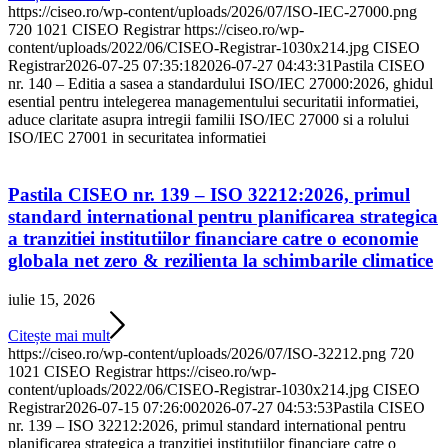
https://ciseo.ro/wp-content/uploads/2026/07/ISO-IEC-27000.png
720
1021
CISEO Registrar
https://ciseo.ro/wp-
content/uploads/2022/06/CISEO-Registrar-1030x214.jpg
CISEO
Registrar
2026-07-25 07:35:18
2026-07-27 04:43:31
Pastila CISEO
nr. 140 – Editia a sasea a standardului ISO/IEC 27000:2026, ghidul
esential pentru intelegerea managementului securitatii informatiei,
aduce claritate asupra intregii familii ISO/IEC 27000 si a rolului
ISO/IEC 27001 in securitatea informatiei
Pastila CISEO nr. 139 – ISO 32212:2026, primul
standard international pentru planificarea strategica
a tranzitiei institutiilor financiare catre o economie
globala net zero & rezilienta la schimbarile climatice
iulie 15, 2026
Citește mai mult
https://ciseo.ro/wp-content/uploads/2026/07/ISO-32212.png
720
1021
CISEO Registrar
https://ciseo.ro/wp-
content/uploads/2022/06/CISEO-Registrar-1030x214.jpg
CISEO
Registrar
2026-07-15 07:26:00
2026-07-27 04:53:53
Pastila CISEO
nr. 139 – ISO 32212:2026, primul standard international pentru
planificarea strategica a tranzitiei institutiilor financiare catre o