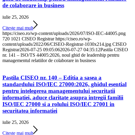
de colaborare in business
iulie 25, 2026
Citește mai mult
https://ciseo.ro/wp-content/uploads/2026/07/ISO-IEC-44005.png
720
1021
CISEO Registrar
https://ciseo.ro/wp-
content/uploads/2022/06/CISEO-Registrar-1030x214.jpg
CISEO
Registrar
2026-07-25 09:05:06
2026-07-27 04:35:12
Pastila CISEO
nr. 141 – ISO/TS 44005:2026, noul ghid de leadership pentru
managementul relatiilor de colaborare in business
Pastila CISEO nr. 140 – Editia a sasea a
standardului ISO/IEC 27000:2026, ghidul esential
pentru intelegerea managementului securitatii
informatiei, aduce claritate asupra intregii familii
ISO/IEC 27000 si a rolului ISO/IEC 27001 in
securitatea informatiei
iulie 25, 2026
Citește mai mult