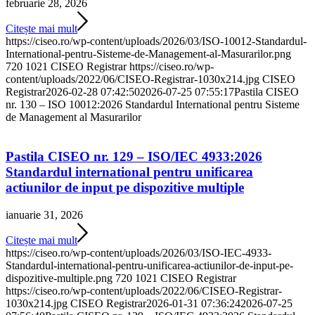
februarie 28, 2026
Citește mai mult
https://ciseo.ro/wp-content/uploads/2026/03/ISO-10012-Standardul-
International-pentru-Sisteme-de-Management-al-Masurarilor.png
720
1021
CISEO Registrar
https://ciseo.ro/wp-
content/uploads/2022/06/CISEO-Registrar-1030x214.jpg
CISEO
Registrar
2026-02-28 07:42:50
2026-07-25 07:55:17
Pastila CISEO
nr. 130 – ISO 10012:2026 Standardul International pentru Sisteme
de Management al Masurarilor
Pastila CISEO nr. 129 – ISO/IEC 4933:2026
Standardul international pentru unificarea
actiunilor de input pe dispozitive multiple
ianuarie 31, 2026
Citește mai mult
https://ciseo.ro/wp-content/uploads/2026/03/ISO-IEC-4933-
Standardul-international-pentru-unificarea-actiunilor-de-input-pe-
dispozitive-multiple.png
720
1021
CISEO Registrar
https://ciseo.ro/wp-content/uploads/2022/06/CISEO-Registrar-
1030x214.jpg
CISEO Registrar
2026-01-31 07:36:24
2026-07-25