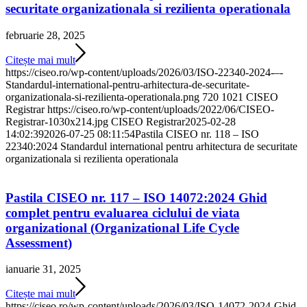
securitate organizationala si rezilienta operationala
februarie 28, 2025
Citește mai mult
https://ciseo.ro/wp-content/uploads/2026/03/ISO-22340-2024-–-
Standardul-international-pentru-arhitectura-de-securitate-
organizationala-si-rezilienta-operationala.png
720
1021
CISEO
Registrar
https://ciseo.ro/wp-content/uploads/2022/06/CISEO-
Registrar-1030x214.jpg
CISEO Registrar
2025-02-28
14:02:39
2026-07-25 08:11:54
Pastila CISEO nr. 118 – ISO
22340:2024 Standardul international pentru arhitectura de securitate
organizationala si rezilienta operationala
Pastila CISEO nr. 117 – ISO 14072:2024 Ghid
complet pentru evaluarea ciclului de viata
organizational (Organizational Life Cycle
Assessment)
ianuarie 31, 2025
Citește mai mult
https://ciseo.ro/wp-content/uploads/2026/03/ISO-14072-2024-Ghid-