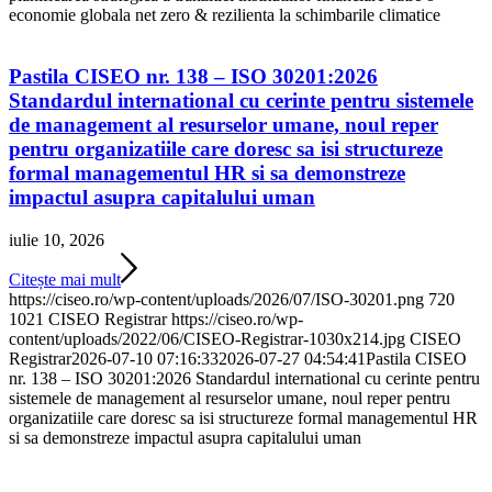
economie globala net zero & rezilienta la schimbarile climatice
Pastila CISEO nr. 138 – ISO 30201:2026
Standardul international cu cerinte pentru sistemele
de management al resurselor umane, noul reper
pentru organizatiile care doresc sa isi structureze
formal managementul HR si sa demonstreze
impactul asupra capitalului uman
iulie 10, 2026
Citește mai mult
https://ciseo.ro/wp-content/uploads/2026/07/ISO-30201.png
720
1021
CISEO Registrar
https://ciseo.ro/wp-
content/uploads/2022/06/CISEO-Registrar-1030x214.jpg
CISEO
Registrar
2026-07-10 07:16:33
2026-07-27 04:54:41
Pastila CISEO
nr. 138 – ISO 30201:2026 Standardul international cu cerinte pentru
sistemele de management al resurselor umane, noul reper pentru
organizatiile care doresc sa isi structureze formal managementul HR
si sa demonstreze impactul asupra capitalului uman