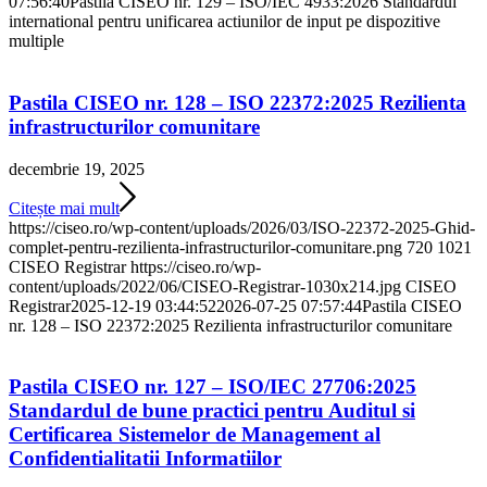
07:56:40
Pastila CISEO nr. 129 – ISO/IEC 4933:2026 Standardul
international pentru unificarea actiunilor de input pe dispozitive
multiple
Pastila CISEO nr. 128 – ISO 22372:2025 Rezilienta
infrastructurilor comunitare
decembrie 19, 2025
Citește mai mult
https://ciseo.ro/wp-content/uploads/2026/03/ISO-22372-2025-Ghid-
complet-pentru-rezilienta-infrastructurilor-comunitare.png
720
1021
CISEO Registrar
https://ciseo.ro/wp-
content/uploads/2022/06/CISEO-Registrar-1030x214.jpg
CISEO
Registrar
2025-12-19 03:44:52
2026-07-25 07:57:44
Pastila CISEO
nr. 128 – ISO 22372:2025 Rezilienta infrastructurilor comunitare
Pastila CISEO nr. 127 – ISO/IEC 27706:2025
Standardul de bune practici pentru Auditul si
Certificarea Sistemelor de Management al
Confidentialitatii Informatiilor