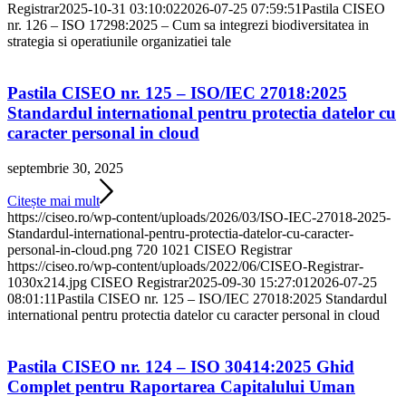
Registrar
2025-10-31 03:10:02
2026-07-25 07:59:51
Pastila CISEO
nr. 126 – ISO 17298:2025 – Cum sa integrezi biodiversitatea in
strategia si operatiunile organizatiei tale
Pastila CISEO nr. 125 – ISO/IEC 27018:2025
Standardul international pentru protectia datelor cu
caracter personal in cloud
septembrie 30, 2025
Citește mai mult
https://ciseo.ro/wp-content/uploads/2026/03/ISO-IEC-27018-2025-
Standardul-international-pentru-protectia-datelor-cu-caracter-
personal-in-cloud.png
720
1021
CISEO Registrar
https://ciseo.ro/wp-content/uploads/2022/06/CISEO-Registrar-
1030x214.jpg
CISEO Registrar
2025-09-30 15:27:01
2026-07-25
08:01:11
Pastila CISEO nr. 125 – ISO/IEC 27018:2025 Standardul
international pentru protectia datelor cu caracter personal in cloud
Pastila CISEO nr. 124 – ISO 30414:2025 Ghid
Complet pentru Raportarea Capitalului Uman