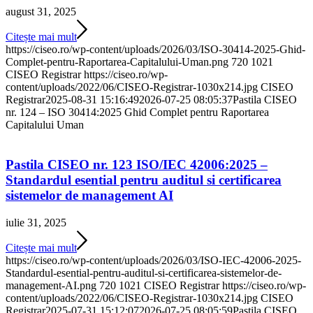
august 31, 2025
Citește mai mult
https://ciseo.ro/wp-content/uploads/2026/03/ISO-30414-2025-Ghid-
Complet-pentru-Raportarea-Capitalului-Uman.png
720
1021
CISEO Registrar
https://ciseo.ro/wp-
content/uploads/2022/06/CISEO-Registrar-1030x214.jpg
CISEO
Registrar
2025-08-31 15:16:49
2026-07-25 08:05:37
Pastila CISEO
nr. 124 – ISO 30414:2025 Ghid Complet pentru Raportarea
Capitalului Uman
Pastila CISEO nr. 123 ISO/IEC 42006:2025 –
Standardul esential pentru auditul si certificarea
sistemelor de management AI
iulie 31, 2025
Citește mai mult
https://ciseo.ro/wp-content/uploads/2026/03/ISO-IEC-42006-2025-
Standardul-esential-pentru-auditul-si-certificarea-sistemelor-de-
management-AI.png
720
1021
CISEO Registrar
https://ciseo.ro/wp-
content/uploads/2022/06/CISEO-Registrar-1030x214.jpg
CISEO
Registrar
2025-07-31 15:12:07
2026-07-25 08:05:59
Pastila CISEO