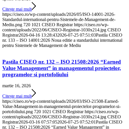
Citește mai mult
https://ciseo.ro/wp-content/uploads/2026/05/ISO-14001-2026-
Standardul-international-pentru-Sistemele-de-Management-de-
Mediu.png
720
1021
CISEO Registrar
https://ciseo.ro/wp-
content/uploads/2022/06/CISEO-Registrar-1030x214.jpg
CISEO
Registrar
2026-04-16 13:28:43
2026-07-25 07:51:03
Pastila CISEO
nr. 133 – ISO 14001:2026 Noua editie a standardului international
pentru Sistemele de Management de Mediu
Pastila CISEO nr. 132 – ISO 21508:2026 “Earned
Value Management” in managementul proiectelor,
programelor si portofoliului
martie 16, 2026
Citește mai mult
https://ciseo.ro/wp-content/uploads/2026/03/ISO-21508-Earned-
Value-Management-in-managementul-proiectelor-programelor-si-
portofoliului.png
720
1021
CISEO Registrar
https://ciseo.ro/wp-
content/uploads/2022/06/CISEO-Registrar-1030x214.jpg
CISEO
Registrar
2026-03-16 07:57:05
2026-07-25 07:52:01
Pastila CISEO
nr. 132 – ISO 21508:2026 “Earned Value Management” in