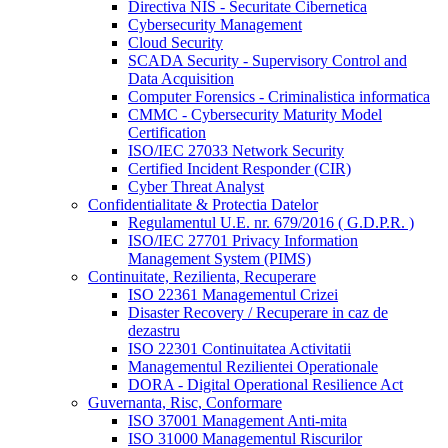
Directiva NIS - Securitate Cibernetica
Cybersecurity Management
Cloud Security
SCADA Security - Supervisory Control and
Data Acquisition
Computer Forensics - Criminalistica informatica
CMMC - Cybersecurity Maturity Model
Certification
ISO/IEC 27033 Network Security
Certified Incident Responder (CIR)
Cyber Threat Analyst
Confidentialitate & Protectia Datelor
Regulamentul U.E. nr. 679/2016 ( G.D.P.R. )
ISO/IEC 27701 Privacy Information
Management System (PIMS)
Continuitate, Rezilienta, Recuperare
ISO 22361 Managementul Crizei
Disaster Recovery / Recuperare in caz de
dezastru
ISO 22301 Continuitatea Activitatii
Managementul Rezilientei Operationale
DORA - Digital Operational Resilience Act
Guvernanta, Risc, Conformare
ISO 37001 Management Anti-mita
ISO 31000 Managementul Riscurilor