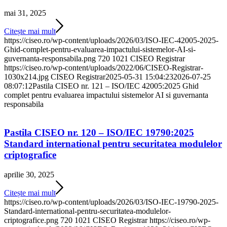
mai 31, 2025
Citește mai mult
https://ciseo.ro/wp-content/uploads/2026/03/ISO-IEC-42005-2025-
Ghid-complet-pentru-evaluarea-impactului-sistemelor-AI-si-
guvernanta-responsabila.png
720
1021
CISEO Registrar
https://ciseo.ro/wp-content/uploads/2022/06/CISEO-Registrar-
1030x214.jpg
CISEO Registrar
2025-05-31 15:04:23
2026-07-25
08:07:12
Pastila CISEO nr. 121 – ISO/IEC 42005:2025 Ghid
complet pentru evaluarea impactului sistemelor AI si guvernanta
responsabila
Pastila CISEO nr. 120 – ISO/IEC 19790:2025
Standard international pentru securitatea modulelor
criptografice
aprilie 30, 2025
Citește mai mult
https://ciseo.ro/wp-content/uploads/2026/03/ISO-IEC-19790-2025-
Standard-international-pentru-securitatea-modulelor-
criptografice.png
720
1021
CISEO Registrar
https://ciseo.ro/wp-