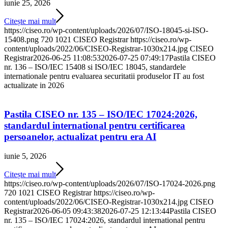
iunie 25, 2026
Citește mai mult
https://ciseo.ro/wp-content/uploads/2026/07/ISO-18045-si-ISO-
15408.png
720
1021
CISEO Registrar
https://ciseo.ro/wp-
content/uploads/2022/06/CISEO-Registrar-1030x214.jpg
CISEO
Registrar
2026-06-25 11:08:53
2026-07-25 07:49:17
Pastila CISEO
nr. 136 – ISO/IEC 15408 si ISO/IEC 18045, standardele
internationale pentru evaluarea securitatii produselor IT au fost
actualizate in 2026
Pastila CISEO nr. 135 – ISO/IEC 17024:2026,
standardul international pentru certificarea
persoanelor, actualizat pentru era AI
iunie 5, 2026
Citește mai mult
https://ciseo.ro/wp-content/uploads/2026/07/ISO-17024-2026.png
720
1021
CISEO Registrar
https://ciseo.ro/wp-
content/uploads/2022/06/CISEO-Registrar-1030x214.jpg
CISEO
Registrar
2026-06-05 09:43:38
2026-07-25 12:13:44
Pastila CISEO
nr. 135 – ISO/IEC 17024:2026, standardul international pentru