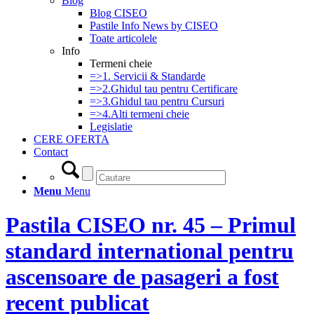
Blog
Blog CISEO
Pastile Info News by CISEO
Toate articolele
Info
Termeni cheie
=>1. Servicii & Standarde
=>2.Ghidul tau pentru Certificare
=>3.Ghidul tau pentru Cursuri
=>4.Alti termeni cheie
Legislatie
CERE OFERTA
Contact
Menu
Menu
Pastila CISEO nr. 45 – Primul
standard international pentru
ascensoare de pasageri a fost
recent publicat