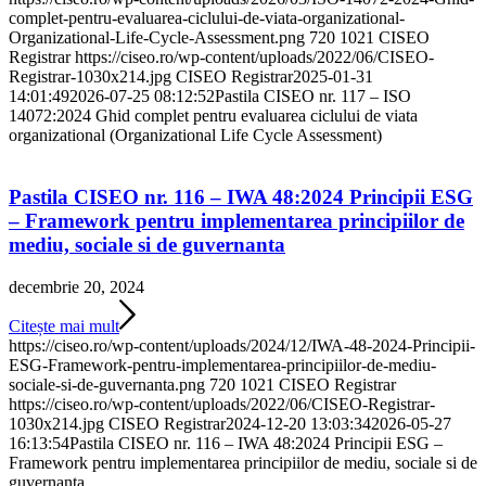
complet-pentru-evaluarea-ciclului-de-viata-organizational-
Organizational-Life-Cycle-Assessment.png
720
1021
CISEO
Registrar
https://ciseo.ro/wp-content/uploads/2022/06/CISEO-
Registrar-1030x214.jpg
CISEO Registrar
2025-01-31
14:01:49
2026-07-25 08:12:52
Pastila CISEO nr. 117 – ISO
14072:2024 Ghid complet pentru evaluarea ciclului de viata
organizational (Organizational Life Cycle Assessment)
Pastila CISEO nr. 116 – IWA 48:2024 Principii ESG
– Framework pentru implementarea principiilor de
mediu, sociale si de guvernanta
decembrie 20, 2024
Citește mai mult
https://ciseo.ro/wp-content/uploads/2024/12/IWA-48-2024-Principii-
ESG-Framework-pentru-implementarea-principiilor-de-mediu-
sociale-si-de-guvernanta.png
720
1021
CISEO Registrar
https://ciseo.ro/wp-content/uploads/2022/06/CISEO-Registrar-
1030x214.jpg
CISEO Registrar
2024-12-20 13:03:34
2026-05-27
16:13:54
Pastila CISEO nr. 116 – IWA 48:2024 Principii ESG –
Framework pentru implementarea principiilor de mediu, sociale si de
guvernanta