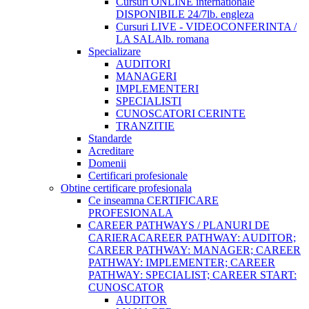
Cursuri ONLINE internationale
DISPONIBILE 24/7
lb. engleza
Cursuri LIVE - VIDEOCONFERINTA /
LA SALA
lb. romana
Specializare
AUDITORI
MANAGERI
IMPLEMENTERI
SPECIALISTI
CUNOSCATORI CERINTE
TRANZITIE
Standarde
Acreditare
Domenii
Certificari profesionale
Obtine certificare profesionala
Ce inseamna CERTIFICARE
PROFESIONALA
CAREER PATHWAYS / PLANURI DE
CARIERA
CAREER PATHWAY: AUDITOR;
CAREER PATHWAY: MANAGER; CAREER
PATHWAY: IMPLEMENTER; CAREER
PATHWAY: SPECIALIST; CAREER START:
CUNOSCATOR
AUDITOR