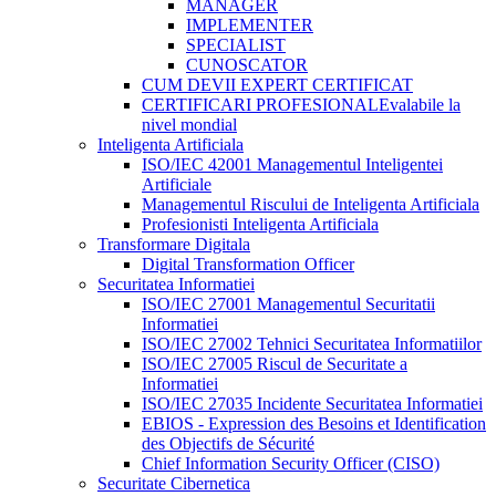
MANAGER
IMPLEMENTER
SPECIALIST
CUNOSCATOR
CUM DEVII EXPERT CERTIFICAT
CERTIFICARI PROFESIONALE
valabile la
nivel mondial
Inteligenta Artificiala
ISO/IEC 42001 Managementul Inteligentei
Artificiale
Managementul Riscului de Inteligenta Artificiala
Profesionisti Inteligenta Artificiala
Transformare Digitala
Digital Transformation Officer
Securitatea Informatiei
ISO/IEC 27001 Managementul Securitatii
Informatiei
ISO/IEC 27002 Tehnici Securitatea Informatiilor
ISO/IEC 27005 Riscul de Securitate a
Informatiei
ISO/IEC 27035 Incidente Securitatea Informatiei
EBIOS - Expression des Besoins et Identification
des Objectifs de Sécurité
Chief Information Security Officer (CISO)
Securitate Cibernetica