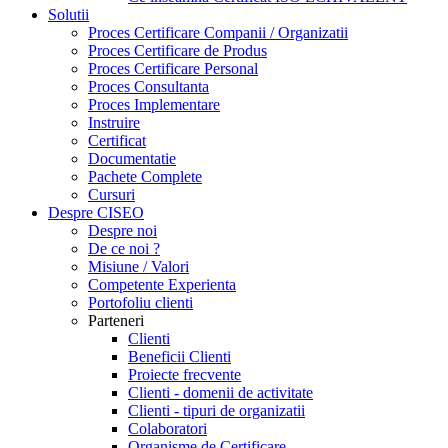
Solutii
Proces Certificare Companii / Organizatii
Proces Certificare de Produs
Proces Certificare Personal
Proces Consultanta
Proces Implementare
Instruire
Certificat
Documentatie
Pachete Complete
Cursuri
Despre CISEO
Despre noi
De ce noi ?
Misiune / Valori
Competente Experienta
Portofoliu clienti
Parteneri
Clienti
Beneficii Clienti
Proiecte frecvente
Clienti - domenii de activitate
Clienti - tipuri de organizatii
Colaboratori
Organisme de Certificare