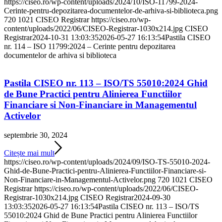
https://ciseo.ro/wp-content/uploads/2024/10/ISO-11799-2024-
Cerinte-pentru-depozitarea-documentelor-de-arhiva-si-biblioteca.png
720
1021
CISEO Registrar
https://ciseo.ro/wp-
content/uploads/2022/06/CISEO-Registrar-1030x214.jpg
CISEO
Registrar
2024-10-31 13:03:35
2026-05-27 16:13:54
Pastila CISEO
nr. 114 – ISO 11799:2024 – Cerinte pentru depozitarea
documentelor de arhiva si biblioteca
Pastila CISEO nr. 113 – ISO/TS 55010:2024 Ghid
de Bune Practici pentru Alinierea Functiilor
Financiare si Non-Financiare in Managementul
Activelor
septembrie 30, 2024
Citește mai mult
https://ciseo.ro/wp-content/uploads/2024/09/ISO-TS-55010-2024-
Ghid-de-Bune-Practici-pentru-Alinierea-Functiilor-Financiare-si-
Non-Financiare-in-Managementul-Activelor.png
720
1021
CISEO
Registrar
https://ciseo.ro/wp-content/uploads/2022/06/CISEO-
Registrar-1030x214.jpg
CISEO Registrar
2024-09-30
13:03:35
2026-05-27 16:13:54
Pastila CISEO nr. 113 – ISO/TS
55010:2024 Ghid de Bune Practici pentru Alinierea Functiilor