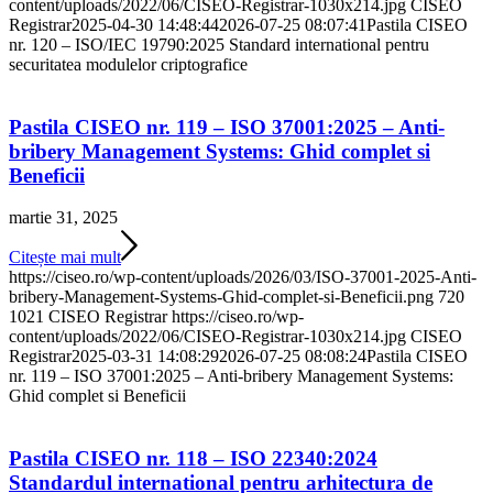
content/uploads/2022/06/CISEO-Registrar-1030x214.jpg
CISEO
Registrar
2025-04-30 14:48:44
2026-07-25 08:07:41
Pastila CISEO
nr. 120 – ISO/IEC 19790:2025 Standard international pentru
securitatea modulelor criptografice
Pastila CISEO nr. 119 – ISO 37001:2025 – Anti-
bribery Management Systems: Ghid complet si
Beneficii
martie 31, 2025
Citește mai mult
https://ciseo.ro/wp-content/uploads/2026/03/ISO-37001-2025-Anti-
bribery-Management-Systems-Ghid-complet-si-Beneficii.png
720
1021
CISEO Registrar
https://ciseo.ro/wp-
content/uploads/2022/06/CISEO-Registrar-1030x214.jpg
CISEO
Registrar
2025-03-31 14:08:29
2026-07-25 08:08:24
Pastila CISEO
nr. 119 – ISO 37001:2025 – Anti-bribery Management Systems:
Ghid complet si Beneficii
Pastila CISEO nr. 118 – ISO 22340:2024
Standardul international pentru arhitectura de