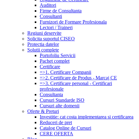
Auditori
Firme de Consultanta
Consultanti
Furnizori de Formare Profesionala
Lectori / Traineri
Regiuni deservite
Solicita suportul CISEO
Protectia datelor
Solutii complete
Portofoliu Servicii
Pachet complet
Certificare
=>1. Certificare Companii
=>2. Certificare de Produs - Marcaj CE
=>3. Certificare personal - Certificari
profesionale
Consultanta
Cursuri Standarde ISO
Cursuri alte domenii
Oferte & Preturi
Investitie: cat costa implementarea si certificarea
Reduceri de pret
Catalog Online de Cursuri
CERE OFERTA