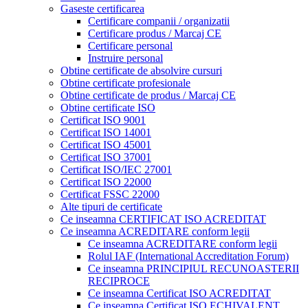
Gaseste certificarea
Certificare companii / organizatii
Certificare produs / Marcaj CE
Certificare personal
Instruire personal
Obtine certificate de absolvire cursuri
Obtine certificate profesionale
Obtine certificate de produs / Marcaj CE
Obtine certificate ISO
Certificat ISO 9001
Certificat ISO 14001
Certificat ISO 45001
Certificat ISO 37001
Certificat ISO/IEC 27001
Certificat ISO 22000
Certificat FSSC 22000
Alte tipuri de certificate
Ce inseamna CERTIFICAT ISO ACREDITAT
Ce inseamna ACREDITARE conform legii
Ce inseamna ACREDITARE conform legii
Rolul IAF (International Accreditation Forum)
Ce inseamna PRINCIPIUL RECUNOASTERII
RECIPROCE
Ce inseamna Certificat ISO ACREDITAT
Ce inseamna Certificat ISO ECHIVALENT