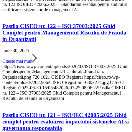
nr. 123 ISO/IEC 42006:2025 – Standardul esential pentru auditul si
certificarea sistemelor de management AI
Pastila CISEO nr. 122 – ISO 37003:2025 Ghid
Complet pentru Managementul Riscului de Frauda
in Organizatii
iunie 30, 2025
Citește mai mult
https://ciseo.ro/wp-content/uploads/2026/03/ISO-37003-2025-Ghid-
Complet-pentru-Managementul-Riscului-de-Frauda-in-
Organizatii.png
720
1021
CISEO Registrar
https://ciseo.ro/wp-
content/uploads/2022/06/CISEO-Registrar-1030x214.jpg
CISEO
Registrar
2025-06-30 15:05:48
2026-07-25 08:06:22
Pastila CISEO
nr. 122 – ISO 37003:2025 Ghid Complet pentru Managementul
Riscului de Frauda in Organizatii
Pastila CISEO nr. 121 – ISO/IEC 42005:2025 Ghid
complet pentru evaluarea impactului sistemelor AI si
guvernanta responsabila