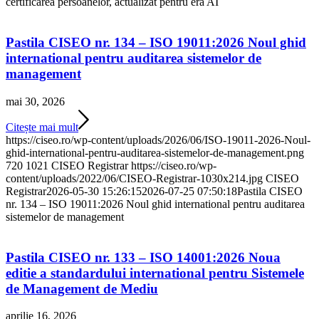
certificarea persoanelor, actualizat pentru era AI
Pastila CISEO nr. 134 – ISO 19011:2026 Noul ghid
international pentru auditarea sistemelor de
management
mai 30, 2026
Citește mai mult
https://ciseo.ro/wp-content/uploads/2026/06/ISO-19011-2026-Noul-
ghid-international-pentru-auditarea-sistemelor-de-management.png
720
1021
CISEO Registrar
https://ciseo.ro/wp-
content/uploads/2022/06/CISEO-Registrar-1030x214.jpg
CISEO
Registrar
2026-05-30 15:26:15
2026-07-25 07:50:18
Pastila CISEO
nr. 134 – ISO 19011:2026 Noul ghid international pentru auditarea
sistemelor de management
Pastila CISEO nr. 133 – ISO 14001:2026 Noua
editie a standardului international pentru Sistemele
de Management de Mediu
aprilie 16, 2026