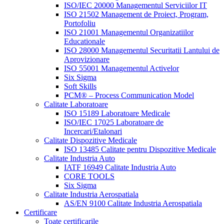
ISO/IEC 20000 Managementul Serviciilor IT
ISO 21502 Management de Proiect, Program,
Portofoliu
ISO 21001 Managementul Organizatiilor
Educationale
ISO 28000 Managementul Securitatii Lantului de
Aprovizionare
ISO 55001 Managementul Activelor
Six Sigma
Soft Skills
PCM® – Process Communication Model
Calitate Laboratoare
ISO 15189 Laboratoare Medicale
ISO/IEC 17025 Laboratoare de
Incercari/Etalonari
Calitate Dispozitive Medicale
ISO 13485 Calitate pentru Dispozitive Medicale
Calitate Industria Auto
IATF 16949 Calitate Industria Auto
CORE TOOLS
Six Sigma
Calitate Industria Aerospatiala
AS/EN 9100 Calitate Industria Aerospatiala
Certificare
Toate certificarile