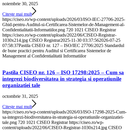
noiembrie 30, 2025
Citește mai mult
https://ciseo.ro/wp-content/uploads/2026/03/ISO-IEC-27706-2025-
Ghid-pentru-Auditul-si-Certificarea-Sistemelor-de-Management-al-
Confidentialitatii-Informatiilor.png
720
1021
CISEO Registrar
https://ciseo.ro/wp-content/uploads/2022/06/CISEO-Registrar-
1030x214.jpg
CISEO Registrar
2025-11-30 03:37:56
2026-07-25
07:58:37
Pastila CISEO nr. 127 – ISO/IEC 27706:2025 Standardul
de bune practici pentru Auditul si Certificarea Sistemelor de
Management al Confidentialitatii Informatiilor
Pastila CISEO nr. 126 – ISO 17298:2025 – Cum sa
integrezi biodiversitatea in strategia si operatiunile
organizatiei tale
octombrie 31, 2025
Citește mai mult
https://ciseo.ro/wp-content/uploads/2026/03/ISO-17298-2025-Cum-
sa-integrezi-biodiversitatea-in-strategia-si-operatiunile-organizatiei-
tale.png
720
1021
CISEO Registrar
https://ciseo.ro/wp-
content/uploads/2022/06/CISEO-Registrar-1030x214.jpg
CISEO