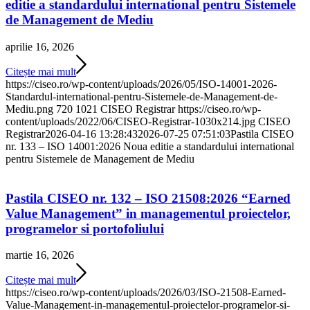
editie a standardului international pentru Sistemele
de Management de Mediu
aprilie 16, 2026
Citește mai mult
https://ciseo.ro/wp-content/uploads/2026/05/ISO-14001-2026-
Standardul-international-pentru-Sistemele-de-Management-de-
Mediu.png
720
1021
CISEO Registrar
https://ciseo.ro/wp-
content/uploads/2022/06/CISEO-Registrar-1030x214.jpg
CISEO
Registrar
2026-04-16 13:28:43
2026-07-25 07:51:03
Pastila CISEO
nr. 133 – ISO 14001:2026 Noua editie a standardului international
pentru Sistemele de Management de Mediu
Pastila CISEO nr. 132 – ISO 21508:2026 “Earned
Value Management” in managementul proiectelor,
programelor si portofoliului
martie 16, 2026
Citește mai mult
https://ciseo.ro/wp-content/uploads/2026/03/ISO-21508-Earned-
Value-Management-in-managementul-proiectelor-programelor-si-