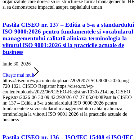
organizatiile care doresc sa isi structureze formal managementul HR
si sa demonstreze impactul asupra capitalului uman
Pastila CISEO nr. 137 – Editia a 5-a a standardului
ISO 9000:2026 pentru fundamentele si vocabularul
managementului calitatii aliniaza terminologia la
viitorul ISO 9001:2026 si la practicile actuale de
business
iunie 30, 2026
Citește mai mult
https://ciseo.ro/wp-content/uploads/2026/07/ISO-9000-2026.png
720
1021
CISEO Registrar
https://ciseo.ro/wp-
content/uploads/2022/06/CISEO-Registrar-1030x214.jpg
CISEO
Registrar
2026-06-30 09:42:29
2026-07-27 05:04:08
Pastila CISEO
nr. 137 – Editia a 5-a a standardului ISO 9000:2026 pentru
fundamentele si vocabularul managementului calitatii aliniaza
terminologia la viitorul ISO 9001:2026 si la practicile actuale de
business
Pastila CISEO nr. 136 – ISO/IEC 15408 si ISO/IEC