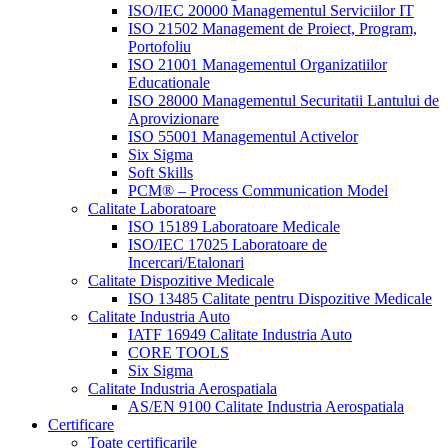
ISO/IEC 20000 Managementul Serviciilor IT
ISO 21502 Management de Proiect, Program,
Portofoliu
ISO 21001 Managementul Organizatiilor
Educationale
ISO 28000 Managementul Securitatii Lantului de
Aprovizionare
ISO 55001 Managementul Activelor
Six Sigma
Soft Skills
PCM® – Process Communication Model
Calitate Laboratoare
ISO 15189 Laboratoare Medicale
ISO/IEC 17025 Laboratoare de
Incercari/Etalonari
Calitate Dispozitive Medicale
ISO 13485 Calitate pentru Dispozitive Medicale
Calitate Industria Auto
IATF 16949 Calitate Industria Auto
CORE TOOLS
Six Sigma
Calitate Industria Aerospatiala
AS/EN 9100 Calitate Industria Aerospatiala
Certificare
Toate certificarile