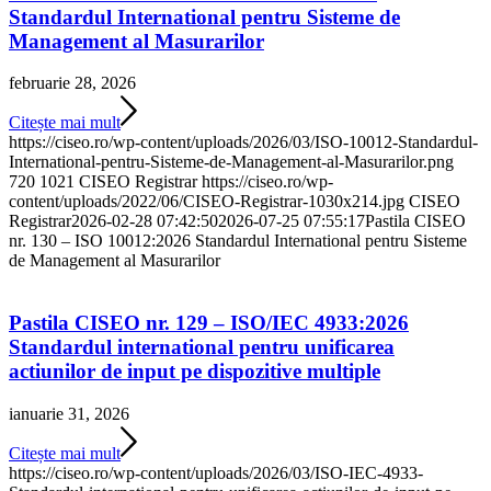
Standardul International pentru Sisteme de
Management al Masurarilor
februarie 28, 2026
Citește mai mult
https://ciseo.ro/wp-content/uploads/2026/03/ISO-10012-Standardul-
International-pentru-Sisteme-de-Management-al-Masurarilor.png
720
1021
CISEO Registrar
https://ciseo.ro/wp-
content/uploads/2022/06/CISEO-Registrar-1030x214.jpg
CISEO
Registrar
2026-02-28 07:42:50
2026-07-25 07:55:17
Pastila CISEO
nr. 130 – ISO 10012:2026 Standardul International pentru Sisteme
de Management al Masurarilor
Pastila CISEO nr. 129 – ISO/IEC 4933:2026
Standardul international pentru unificarea
actiunilor de input pe dispozitive multiple
ianuarie 31, 2026
Citește mai mult
https://ciseo.ro/wp-content/uploads/2026/03/ISO-IEC-4933-