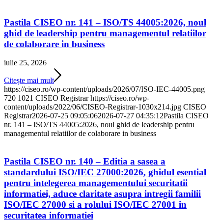
Pastila CISEO nr. 141 – ISO/TS 44005:2026, noul
ghid de leadership pentru managementul relatiilor
de colaborare in business
iulie 25, 2026
Citește mai mult
https://ciseo.ro/wp-content/uploads/2026/07/ISO-IEC-44005.png
720
1021
CISEO Registrar
https://ciseo.ro/wp-
content/uploads/2022/06/CISEO-Registrar-1030x214.jpg
CISEO
Registrar
2026-07-25 09:05:06
2026-07-27 04:35:12
Pastila CISEO
nr. 141 – ISO/TS 44005:2026, noul ghid de leadership pentru
managementul relatiilor de colaborare in business
Pastila CISEO nr. 140 – Editia a sasea a
standardului ISO/IEC 27000:2026, ghidul esential
pentru intelegerea managementului securitatii
informatiei, aduce claritate asupra intregii familii
ISO/IEC 27000 si a rolului ISO/IEC 27001 in
securitatea informatiei