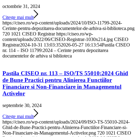
octombrie 31, 2024
Citește mai mult
https://ciseo.ro/wp-content/uploads/2024/10/ISO-11799-2024-
Cerinte-pentru-depozitarea-documentelor-de-arhiva-si-biblioteca.png
720
1021
CISEO Registrar
https://ciseo.ro/wp-
content/uploads/2022/06/CISEO-Registrar-1030x214.jpg
CISEO
Registrar
2024-10-31 13:03:35
2026-05-27 16:13:54
Pastila CISEO
nr. 114 – ISO 11799:2024 – Cerinte pentru depozitarea
documentelor de arhiva si biblioteca
Pastila CISEO nr. 113 – ISO/TS 55010:2024 Ghid
de Bune Practici pentru Alinierea Functiilor
Financiare si Non-Financiare in Managementul
Activelor
septembrie 30, 2024
Citește mai mult
https://ciseo.ro/wp-content/uploads/2024/09/ISO-TS-55010-2024-
Ghid-de-Bune-Practici-pentru-Alinierea-Functiilor-Financiare-si-
Non-Financiare-in-Managementul-Activelor.png
720
1021
CISEO