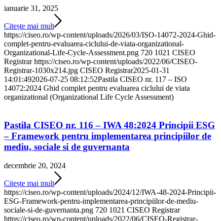
ianuarie 31, 2025
Citește mai mult
https://ciseo.ro/wp-content/uploads/2026/03/ISO-14072-2024-Ghid-
complet-pentru-evaluarea-ciclului-de-viata-organizational-
Organizational-Life-Cycle-Assessment.png
720
1021
CISEO
Registrar
https://ciseo.ro/wp-content/uploads/2022/06/CISEO-
Registrar-1030x214.jpg
CISEO Registrar
2025-01-31
14:01:49
2026-07-25 08:12:52
Pastila CISEO nr. 117 – ISO
14072:2024 Ghid complet pentru evaluarea ciclului de viata
organizational (Organizational Life Cycle Assessment)
Pastila CISEO nr. 116 – IWA 48:2024 Principii ESG
– Framework pentru implementarea principiilor de
mediu, sociale si de guvernanta
decembrie 20, 2024
Citește mai mult
https://ciseo.ro/wp-content/uploads/2024/12/IWA-48-2024-Principii-
ESG-Framework-pentru-implementarea-principiilor-de-mediu-
sociale-si-de-guvernanta.png
720
1021
CISEO Registrar
https://ciseo.ro/wp-content/uploads/2022/06/CISEO-Registrar-