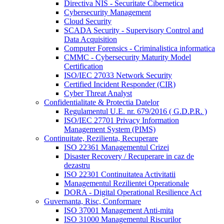
Directiva NIS - Securitate Cibernetica
Cybersecurity Management
Cloud Security
SCADA Security - Supervisory Control and
Data Acquisition
Computer Forensics - Criminalistica informatica
CMMC - Cybersecurity Maturity Model
Certification
ISO/IEC 27033 Network Security
Certified Incident Responder (CIR)
Cyber Threat Analyst
Confidentialitate & Protectia Datelor
Regulamentul U.E. nr. 679/2016 ( G.D.P.R. )
ISO/IEC 27701 Privacy Information
Management System (PIMS)
Continuitate, Rezilienta, Recuperare
ISO 22361 Managementul Crizei
Disaster Recovery / Recuperare in caz de
dezastru
ISO 22301 Continuitatea Activitatii
Managementul Rezilientei Operationale
DORA - Digital Operational Resilience Act
Guvernanta, Risc, Conformare
ISO 37001 Management Anti-mita
ISO 31000 Managementul Riscurilor