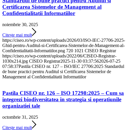
Standardul de bune practici pentru Auditul si
Certificarea Sistemelor de Management al
Confidentialitatii Informatiilor
noiembrie 30, 2025
Citește mai mult
https://ciseo.ro/wp-content/uploads/2026/03/ISO-IEC-27706-2025-
Ghid-pentru-Auditul-si-Certificarea-Sistemelor-de-Management-al-
Confidentialitatii-Informatiilor.png
720
1021
CISEO Registrar
https://ciseo.ro/wp-content/uploads/2022/06/CISEO-Registrar-
1030x214.jpg
CISEO Registrar
2025-11-30 03:37:56
2026-07-25
07:58:37
Pastila CISEO nr. 127 – ISO/IEC 27706:2025 Standardul
de bune practici pentru Auditul si Certificarea Sistemelor de
Management al Confidentialitatii Informatiilor
Pastila CISEO nr. 126 – ISO 17298:2025 – Cum sa
integrezi biodiversitatea in strategia si operatiunile
organizatiei tale
octombrie 31, 2025
Citește mai mult