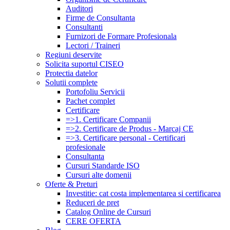
Auditori
Firme de Consultanta
Consultanti
Furnizori de Formare Profesionala
Lectori / Traineri
Regiuni deservite
Solicita suportul CISEO
Protectia datelor
Solutii complete
Portofoliu Servicii
Pachet complet
Certificare
=>1. Certificare Companii
=>2. Certificare de Produs - Marcaj CE
=>3. Certificare personal - Certificari
profesionale
Consultanta
Cursuri Standarde ISO
Cursuri alte domenii
Oferte & Preturi
Investitie: cat costa implementarea si certificarea
Reduceri de pret
Catalog Online de Cursuri
CERE OFERTA