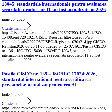
18045, standardele internationale pentru evaluarea
securitatii produselor IT au fost actualizate in 2026
iunie 25, 2026
Citește mai mult
https://ciseo.ro/wp-content/uploads/2026/07/ISO-18045-si-ISO-
15408.png
720
1021
CISEO Registrar
https://ciseo.ro/wp-
content/uploads/2022/06/CISEO-Registrar-1030x214.jpg
CISEO
Registrar
2026-06-25 11:08:53
2026-07-25 07:49:17
Pastila CISEO
nr. 136 – ISO/IEC 15408 si ISO/IEC 18045, standardele
internationale pentru evaluarea securitatii produselor IT au fost
actualizate in 2026
Pastila CISEO nr. 135 – ISO/IEC 17024:2026,
standardul international pentru certificarea
persoanelor, actualizat pentru era AI
iunie 5, 2026
Citește mai mult
https://ciseo.ro/wp-content/uploads/2026/07/ISO-17024-2026.png