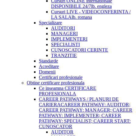
Cursuri ONLINE internationale
DISPONIBILE 24/7
lb. engleza
Cursuri LIVE - VIDEOCONFERINTA /
LA SALA
lb. romana
Specializare
AUDITORI
MANAGERI
IMPLEMENTERI
SPECIALISTI
CUNOSCATORI CERINTE
TRANZITIE
Standarde
Acreditare
Domenii
Certificari profesionale
Obtine certificare profesionala
Ce inseamna CERTIFICARE
PROFESIONALA
CAREER PATHWAYS / PLANURI DE
CARIERA
CAREER PATHWAY: AUDITOR;
CAREER PATHWAY: MANAGER; CAREER
PATHWAY: IMPLEMENTER; CAREER
PATHWAY: SPECIALIST; CAREER START:
CUNOSCATOR
AUDITOR