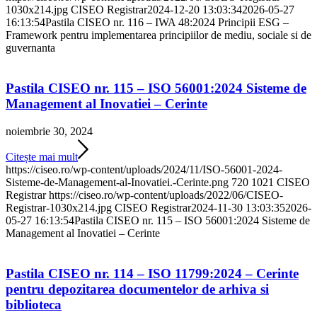
1030x214.jpg
CISEO Registrar
2024-12-20 13:03:34
2026-05-27
16:13:54
Pastila CISEO nr. 116 – IWA 48:2024 Principii ESG –
Framework pentru implementarea principiilor de mediu, sociale si de
guvernanta
Pastila CISEO nr. 115 – ISO 56001:2024 Sisteme de
Management al Inovatiei – Cerinte
noiembrie 30, 2024
Citește mai mult
https://ciseo.ro/wp-content/uploads/2024/11/ISO-56001-2024-
Sisteme-de-Management-al-Inovatiei.-Cerinte.png
720
1021
CISEO
Registrar
https://ciseo.ro/wp-content/uploads/2022/06/CISEO-
Registrar-1030x214.jpg
CISEO Registrar
2024-11-30 13:03:35
2026-
05-27 16:13:54
Pastila CISEO nr. 115 – ISO 56001:2024 Sisteme de
Management al Inovatiei – Cerinte
Pastila CISEO nr. 114 – ISO 11799:2024 – Cerinte
pentru depozitarea documentelor de arhiva si
biblioteca