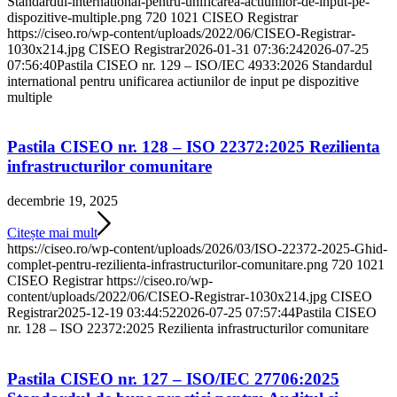
Standardul-international-pentru-unificarea-actiunilor-de-input-pe-
dispozitive-multiple.png
720
1021
CISEO Registrar
https://ciseo.ro/wp-content/uploads/2022/06/CISEO-Registrar-
1030x214.jpg
CISEO Registrar
2026-01-31 07:36:24
2026-07-25
07:56:40
Pastila CISEO nr. 129 – ISO/IEC 4933:2026 Standardul
international pentru unificarea actiunilor de input pe dispozitive
multiple
Pastila CISEO nr. 128 – ISO 22372:2025 Rezilienta
infrastructurilor comunitare
decembrie 19, 2025
Citește mai mult
https://ciseo.ro/wp-content/uploads/2026/03/ISO-22372-2025-Ghid-
complet-pentru-rezilienta-infrastructurilor-comunitare.png
720
1021
CISEO Registrar
https://ciseo.ro/wp-
content/uploads/2022/06/CISEO-Registrar-1030x214.jpg
CISEO
Registrar
2025-12-19 03:44:52
2026-07-25 07:57:44
Pastila CISEO
nr. 128 – ISO 22372:2025 Rezilienta infrastructurilor comunitare
Pastila CISEO nr. 127 – ISO/IEC 27706:2025