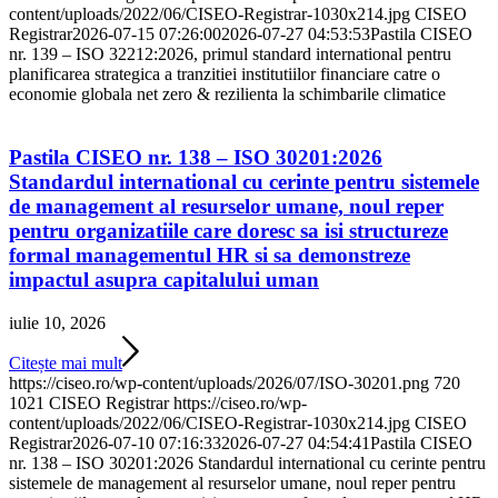
content/uploads/2022/06/CISEO-Registrar-1030x214.jpg
CISEO
Registrar
2026-07-15 07:26:00
2026-07-27 04:53:53
Pastila CISEO
nr. 139 – ISO 32212:2026, primul standard international pentru
planificarea strategica a tranzitiei institutiilor financiare catre o
economie globala net zero & rezilienta la schimbarile climatice
Pastila CISEO nr. 138 – ISO 30201:2026
Standardul international cu cerinte pentru sistemele
de management al resurselor umane, noul reper
pentru organizatiile care doresc sa isi structureze
formal managementul HR si sa demonstreze
impactul asupra capitalului uman
iulie 10, 2026
Citește mai mult
https://ciseo.ro/wp-content/uploads/2026/07/ISO-30201.png
720
1021
CISEO Registrar
https://ciseo.ro/wp-
content/uploads/2022/06/CISEO-Registrar-1030x214.jpg
CISEO
Registrar
2026-07-10 07:16:33
2026-07-27 04:54:41
Pastila CISEO
nr. 138 – ISO 30201:2026 Standardul international cu cerinte pentru
sistemele de management al resurselor umane, noul reper pentru