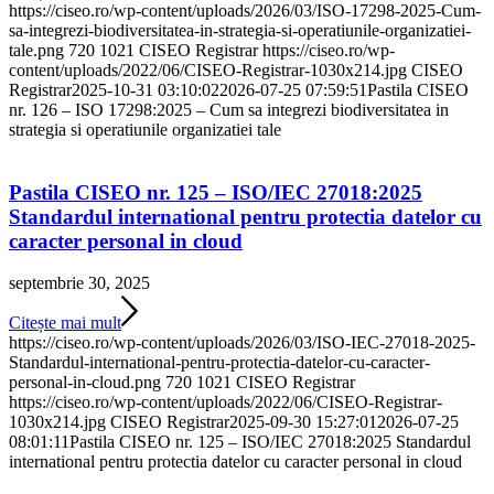
https://ciseo.ro/wp-content/uploads/2026/03/ISO-17298-2025-Cum-
sa-integrezi-biodiversitatea-in-strategia-si-operatiunile-organizatiei-
tale.png
720
1021
CISEO Registrar
https://ciseo.ro/wp-
content/uploads/2022/06/CISEO-Registrar-1030x214.jpg
CISEO
Registrar
2025-10-31 03:10:02
2026-07-25 07:59:51
Pastila CISEO
nr. 126 – ISO 17298:2025 – Cum sa integrezi biodiversitatea in
strategia si operatiunile organizatiei tale
Pastila CISEO nr. 125 – ISO/IEC 27018:2025
Standardul international pentru protectia datelor cu
caracter personal in cloud
septembrie 30, 2025
Citește mai mult
https://ciseo.ro/wp-content/uploads/2026/03/ISO-IEC-27018-2025-
Standardul-international-pentru-protectia-datelor-cu-caracter-
personal-in-cloud.png
720
1021
CISEO Registrar
https://ciseo.ro/wp-content/uploads/2022/06/CISEO-Registrar-
1030x214.jpg
CISEO Registrar
2025-09-30 15:27:01
2026-07-25
08:01:11
Pastila CISEO nr. 125 – ISO/IEC 27018:2025 Standardul
international pentru protectia datelor cu caracter personal in cloud