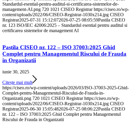
Standardul-esential-pentru-auditul-si-certificarea-sistemelor-de-
management-AI.png
720
1021
CISEO Registrar
https://ciseo.ro/wp-
content/uploads/2022/06/CISEO-Registrar-1030x214.jpg
CISEO
Registrar
2025-07-31 15:12:07
2026-07-25 08:05:59
Pastila CISEO
nr. 123 ISO/IEC 42006:2025 – Standardul esential pentru auditul si
certificarea sistemelor de management AI
Pastila CISEO nr. 122 – ISO 37003:2025 Ghid
Complet pentru Managementul Riscului de Frauda
in Organizatii
iunie 30, 2025
Citește mai mult
https://ciseo.ro/wp-content/uploads/2026/03/ISO-37003-2025-Ghid-
Complet-pentru-Managementul-Riscului-de-Frauda-in-
Organizatii.png
720
1021
CISEO Registrar
https://ciseo.ro/wp-
content/uploads/2022/06/CISEO-Registrar-1030x214.jpg
CISEO
Registrar
2025-06-30 15:05:48
2026-07-25 08:06:22
Pastila CISEO
nr. 122 – ISO 37003:2025 Ghid Complet pentru Managementul
Riscului de Frauda in Organizatii