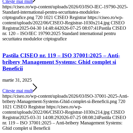
Citește mai mult
https://ciseo.ro/wp-content/uploads/2026/03/ISO-IEC-19790-2025-
Standard-international-pentru-securitatea-modulelor-
criptografice.png
720
1021
CISEO Registrar
https://ciseo.ro/wp-
content/uploads/2022/06/CISEO-Registrar-1030x214.jpg
CISEO
Registrar
2025-04-30 14:48:44
2026-07-25 08:07:41
Pastila CISEO
nr. 120 – ISO/IEC 19790:2025 Standard international pentru
securitatea modulelor criptografice
Pastila CISEO nr. 119 – ISO 37001:2025 – Anti-
bribery Management Systems: Ghid complet si
Beneficii
martie 31, 2025
Citește mai mult
https://ciseo.ro/wp-content/uploads/2026/03/ISO-37001-2025-Anti-
bribery-Management-Systems-Ghid-complet-si-Beneficii.png
720
1021
CISEO Registrar
https://ciseo.ro/wp-
content/uploads/2022/06/CISEO-Registrar-1030x214.jpg
CISEO
Registrar
2025-03-31 14:08:29
2026-07-25 08:08:24
Pastila CISEO
nr. 119 – ISO 37001:2025 – Anti-bribery Management Systems:
Ghid complet si Beneficii