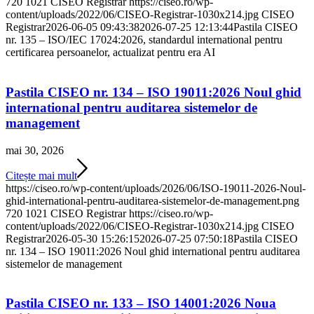
720
1021
CISEO Registrar
https://ciseo.ro/wp-
content/uploads/2022/06/CISEO-Registrar-1030x214.jpg
CISEO
Registrar
2026-06-05 09:43:38
2026-07-25 12:13:44
Pastila CISEO
nr. 135 – ISO/IEC 17024:2026, standardul international pentru
certificarea persoanelor, actualizat pentru era AI
Pastila CISEO nr. 134 – ISO 19011:2026 Noul ghid
international pentru auditarea sistemelor de
management
mai 30, 2026
Citește mai mult
https://ciseo.ro/wp-content/uploads/2026/06/ISO-19011-2026-Noul-
ghid-international-pentru-auditarea-sistemelor-de-management.png
720
1021
CISEO Registrar
https://ciseo.ro/wp-
content/uploads/2022/06/CISEO-Registrar-1030x214.jpg
CISEO
Registrar
2026-05-30 15:26:15
2026-07-25 07:50:18
Pastila CISEO
nr. 134 – ISO 19011:2026 Noul ghid international pentru auditarea
sistemelor de management
Pastila CISEO nr. 133 – ISO 14001:2026 Noua