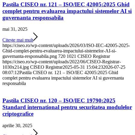
Pastila CISEO nr. 121 – ISO/IEC 42005:2025 Ghid
complet pentru evaluarea impactului sistemelor AI si
guvernanta responsabila
mai 31, 2025
Citește mai mult
https://ciseo.ro/wp-content/uploads/2026/03/ISO-IEC-42005-2025-
Ghid-complet-pentru-evaluarea-impactului-sistemelor-AI-si-
guvernanta-responsabila.png
720
1021
CISEO Registrar
https://ciseo.ro/wp-content/uploads/2022/06/CISEO-Registrar-
1030x214.jpg
CISEO Registrar
2025-05-31 15:04:23
2026-07-25
08:07:12
Pastila CISEO nr. 121 – ISO/IEC 42005:2025 Ghid
complet pentru evaluarea impactului sistemelor AI si guvernanta
responsabila
Pastila CISEO nr. 120 – ISO/IEC 19790:2025
Standard international pentru securitatea modulelor
criptografice
aprilie 30, 2025