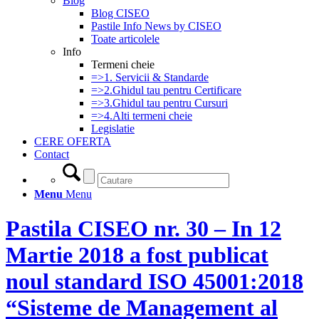
Blog
Blog CISEO
Pastile Info News by CISEO
Toate articolele
Info
Termeni cheie
=>1. Servicii & Standarde
=>2.Ghidul tau pentru Certificare
=>3.Ghidul tau pentru Cursuri
=>4.Alti termeni cheie
Legislatie
CERE OFERTA
Contact
Menu
Menu
Pastila CISEO nr. 30 – In 12
Martie 2018 a fost publicat
noul standard ISO 45001:2018
“Sisteme de Management al