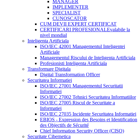
MANAGER
IMPLEMENTER
SPECIALIST
CUNOSCATOR
CUM DEVII EXPERT CERTIFICAT
CERTIFICARI PROFESIONALE
valabile la
nivel mondial
Inteligenta Artificiala
ISO/IEC 42001 Managementul Inteligentei
Artificiale
Managementul Riscului de Inteligenta Artificiala
Profesionisti Inteligenta Artificiala
Transformare Digitala
Digital Transformation Officer
Securitatea Informatiei
ISO/IEC 27001 Managementul Securitatii
Informatiei
ISO/IEC 27002 Tehnici Securitatea Informatiilor
ISO/IEC 27005 Riscul de Securitate a
Informatiei
ISO/IEC 27035 Incidente Securitatea Informatiei
EBIOS - Expression des Besoins et Identification
des Objectifs de Sécurité
Chief Information Security Officer (CISO)
Securitate Cibernetica