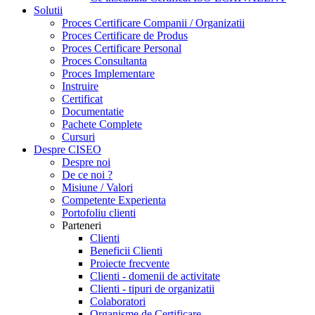
Solutii
Proces Certificare Companii / Organizatii
Proces Certificare de Produs
Proces Certificare Personal
Proces Consultanta
Proces Implementare
Instruire
Certificat
Documentatie
Pachete Complete
Cursuri
Despre CISEO
Despre noi
De ce noi ?
Misiune / Valori
Competente Experienta
Portofoliu clienti
Parteneri
Clienti
Beneficii Clienti
Proiecte frecvente
Clienti - domenii de activitate
Clienti - tipuri de organizatii
Colaboratori
Organisme de Certificare