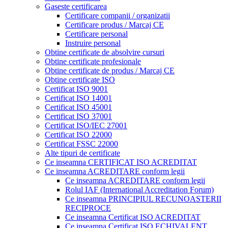
Gaseste certificarea
Certificare companii / organizatii
Certificare produs / Marcaj CE
Certificare personal
Instruire personal
Obtine certificate de absolvire cursuri
Obtine certificate profesionale
Obtine certificate de produs / Marcaj CE
Obtine certificate ISO
Certificat ISO 9001
Certificat ISO 14001
Certificat ISO 45001
Certificat ISO 37001
Certificat ISO/IEC 27001
Certificat ISO 22000
Certificat FSSC 22000
Alte tipuri de certificate
Ce inseamna CERTIFICAT ISO ACREDITAT
Ce inseamna ACREDITARE conform legii
Ce inseamna ACREDITARE conform legii
Rolul IAF (International Accreditation Forum)
Ce inseamna PRINCIPIUL RECUNOASTERII
RECIPROCE
Ce inseamna Certificat ISO ACREDITAT
Ce inseamna Certificat ISO ECHIVALENT