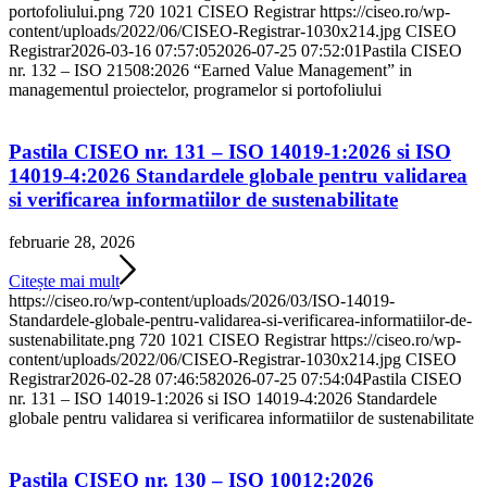
portofoliului.png
720
1021
CISEO Registrar
https://ciseo.ro/wp-
content/uploads/2022/06/CISEO-Registrar-1030x214.jpg
CISEO
Registrar
2026-03-16 07:57:05
2026-07-25 07:52:01
Pastila CISEO
nr. 132 – ISO 21508:2026 “Earned Value Management” in
managementul proiectelor, programelor si portofoliului
Pastila CISEO nr. 131 – ISO 14019-1:2026 si ISO
14019-4:2026 Standardele globale pentru validarea
si verificarea informatiilor de sustenabilitate
februarie 28, 2026
Citește mai mult
https://ciseo.ro/wp-content/uploads/2026/03/ISO-14019-
Standardele-globale-pentru-validarea-si-verificarea-informatiilor-de-
sustenabilitate.png
720
1021
CISEO Registrar
https://ciseo.ro/wp-
content/uploads/2022/06/CISEO-Registrar-1030x214.jpg
CISEO
Registrar
2026-02-28 07:46:58
2026-07-25 07:54:04
Pastila CISEO
nr. 131 – ISO 14019-1:2026 si ISO 14019-4:2026 Standardele
globale pentru validarea si verificarea informatiilor de sustenabilitate
Pastila CISEO nr. 130 – ISO 10012:2026