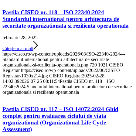
Pastila CISEO nr. 118 – ISO 22340:2024
Standardul international pentru arhitectura de
securitate organizationala si rezilienta operationala
februarie 28, 2025
Citește mai mult
https://ciseo.ro/wp-content/uploads/2026/03/ISO-22340-2024-–-
Standardul-international-pentru-arhitectura-de-securitate-
organizationala-si-rezilienta-operationala.png
720
1021
CISEO
Registrar
https://ciseo.ro/wp-content/uploads/2022/06/CISEO-
Registrar-1030x214.jpg
CISEO Registrar
2025-02-28
14:02:39
2026-07-25 08:11:54
Pastila CISEO nr. 118 – ISO
22340:2024 Standardul international pentru arhitectura de securitate
organizationala si rezilienta operationala
Pastila CISEO nr. 117 – ISO 14072:2024 Ghid
complet pentru evaluarea ciclului de viata
organizational (Organizational Life Cycle
Assessment)