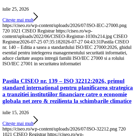
iulie 25, 2026
Citește mai mult
https://ciseo.ro/wp-content/uploads/2026/07/ISO-IEC-27000.png
720
1021
CISEO Registrar
https://ciseo.ro/wp-
content/uploads/2022/06/CISEO-Registrar-1030x214.jpg
CISEO
Registrar
2026-07-25 07:35:18
2026-07-27 04:43:31
Pastila CISEO
nr. 140 – Editia a sasea a standardului ISO/IEC 27000:2026, ghidul
esential pentru intelegerea managementului securitatii informatiei,
aduce claritate asupra intregii familii ISO/IEC 27000 si a rolului
ISO/IEC 27001 in securitatea informatiei
Pastila CISEO nr. 139 – ISO 32212:2026, primul
standard international pentru planificarea strategica
a tranzitiei institutiilor financiare catre o economie
globala net zero & rezilienta la schimbarile climatice
iulie 15, 2026
Citește mai mult
https://ciseo.ro/wp-content/uploads/2026/07/ISO-32212.png
720
1021
CISEO Registrar
https://ciseo.ro/wp-