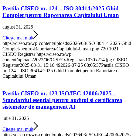
Pastila CISEO nr. 124 – ISO 30414:2025 Ghid
Complet pentru Raportarea Capitalului Uman
august 31, 2025
Citește mai mult
https://ciseo.ro/wp-content/uploads/2026/03/ISO-30414-2025-Ghid-
Complet-pentru-Raportarea-Capitalului-Uman.png
720
1021
CISEO Registrar
https://ciseo.ro/wp-
content/uploads/2022/06/CISEO-Registrar-1030x214.jpg
CISEO
Registrar
2025-08-31 15:16:49
2026-07-25 08:05:37
Pastila CISEO
nr. 124 – ISO 30414:2025 Ghid Complet pentru Raportarea
Capitalului Uman
Pastila CISEO nr. 123 ISO/IEC 42006:2025 –
Standardul esential pentru auditul si certificarea
sistemelor de management AI
iulie 31, 2025
Citește mai mult
https://ciseo.ro/wp-content/uploads/2026/03/ISO-IEC-42006-2025-